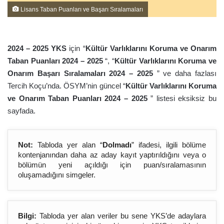
Lisans Taban Puanları ve Başarı Sıralamaları
2024 – 202
5
YKS
için “
Kültür Varlıklarını Koruma ve Onarım
Taban Puanları 2024 – 202
5
“, “
Kültür Varlıklarını Koruma ve
Onarım Başarı Sıralamaları 2024 – 202
5
” ve daha fazlası
Tercih Koçu’nda. ÖSYM’nin güncel “
Kültür Varlıklarını Koruma
ve Onarım Taban Puanları 2024 – 202
5
” listesi eksiksiz bu
sayfada.
Not:
Tabloda yer alan “
Dolmadı
” ifadesi, ilgili bölüme
kontenjanından daha az aday kayıt yaptırıldığını veya o
bölümün yeni açıldığı için puan/sıralamasının
oluşamadığını simgeler.
Bilgi:
Tabloda yer alan veriler bu sene YKS’de adaylara