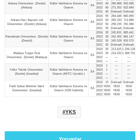
Ankara Üniversitesi (Devlet)
Kültür Varlıklarını Koruma ve
2023
40
280,969
563.695
EA
(Ankara)
Onarım
2022
40
272,302
632.644
2021
40
Dolmadı
Dolmadı
2024
55
264,446
660.065
Ankara Hacı Bayram veli
Kültür Varlıklarını Koruma ve
2023
50
265,333
713.989
EA
Üniversitesi (Devlet) (Ankara)
Onarım
2022
50
258,155
781.066
2021
50
Dolmadı
Dolmadı
2024
35
245,831
885.441
Pamukkale Üniversitesi (Devlet)
Kültür Varlıklarını Koruma ve
2023
30
242,302
981.147
EA
(Denizli)
Onarım
2022
30
245,529
933.575
2021
30
Dolmadı
Dolmadı
2024
35
213,415
1.339.129
Malatya Turgut Özal
Kültür Varlıklarını Koruma ve
2023
30
214,232
1.368.731
EA
Üniversitesi (Devlet) (Malatya)
Onarım
2022
—
—
—
2021
—
—
—
2024
1
—
—
Yıldız Teknik Üniversitesi
Kültür Varlıklarını Koruma ve
2023
1
—
—
EA
(Devlet) (İstanbul)
Onarım (KKTC Uyruklu )
2022
—
—
—
2021
—
—
—
2024
15
Dolmadı
Dolmadı
Fatih Sultan Mehmet Vakıf
Kültür Varlıklarını Koruma ve
2023
YENİ
YENİ
YENİ
EA
Üniversitesi (İstanbul)
Onarım (%50 İndirimli)
2022
YENİ
YENİ
YENİ
2021
YENİ
YENİ
YENİ
YKS
Yorumlar