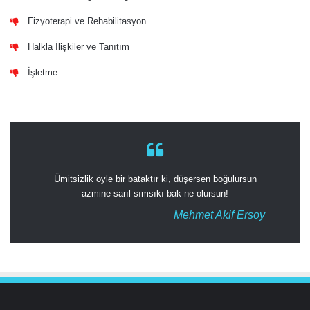
Fizyoterapi ve Rehabilitasyon
Halkla İlişkiler ve Tanıtım
İşletme
Ümitsizlik öyle bir bataktır ki, düşersen boğulursun
azmine sarıl sımsıkı bak ne olursun!
Mehmet Akif Ersoy