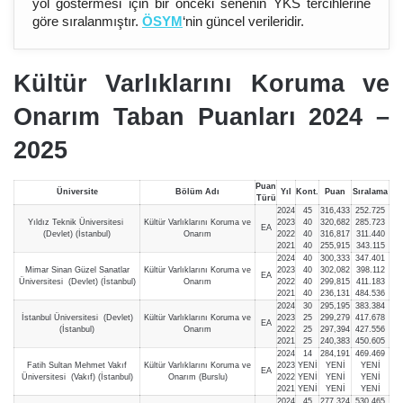
yol göstermesi için bir önceki senenin YKS tercihlerine
göre sıralanmıştır.
ÖSYM
‘nin güncel verileridir.
Kültür Varlıklarını Koruma ve
Onarım Taban Puanları 2024 –
202
5
Puan
Üniversite
Bölüm Adı
Yıl
Kont.
Puan
Sıralama
Türü
2024
45
316,433
252.725
Yıldız Teknik Üniversitesi
Kültür Varlıklarını Koruma ve
2023
40
320,682
285.723
EA
(Devlet) (İstanbul)
Onarım
2022
40
316,817
311.440
2021
40
255,915
343.115
2024
40
300,333
347.401
Mimar Sinan Güzel Sanatlar
Kültür Varlıklarını Koruma ve
2023
40
302,082
398.112
EA
Üniversitesi (Devlet) (İstanbul)
Onarım
2022
40
299,815
411.183
2021
40
236,131
484.536
2024
30
295,195
383.384
İstanbul Üniversitesi (Devlet)
Kültür Varlıklarını Koruma ve
2023
25
299,279
417.678
EA
(İstanbul)
Onarım
2022
25
297,394
427.556
2021
25
240,383
450.605
2024
14
284,191
469.469
Fatih Sultan Mehmet Vakıf
Kültür Varlıklarını Koruma ve
2023
YENİ
YENİ
YENİ
EA
Üniversitesi (Vakıf) (İstanbul)
Onarım (Burslu)
2022
YENİ
YENİ
YENİ
2021
YENİ
YENİ
YENİ
2024
45
277,324
530.465