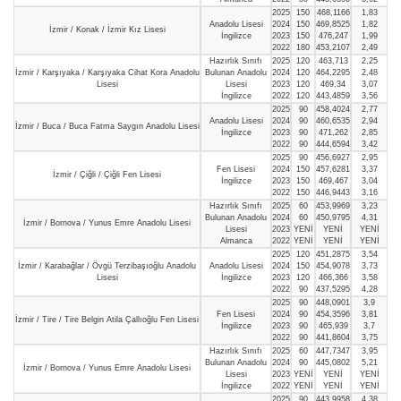
2025
150
468,1166
1,83
Anadolu Lisesi
2024
150
469,8525
1,82
İzmir / Konak / İzmir Kız Lisesi
İngilizce
2023
150
476,247
1,99
2022
180
453,2107
2,49
Hazırlık Sınıfı
2025
120
463,713
2,25
İzmir / Karşıyaka / Karşıyaka Cihat Kora Anadolu
Bulunan Anadolu
2024
120
464,2295
2,48
Lisesi
Lisesi
2023
120
469,34
3,07
İngilizce
2022
120
443,4859
3,56
2025
90
458,4024
2,77
Anadolu Lisesi
2024
90
460,6535
2,94
İzmir / Buca / Buca Fatma Saygın Anadolu Lisesi
İngilizce
2023
90
471,262
2,85
2022
90
444,6594
3,42
2025
90
456,6927
2,95
Fen Lisesi
2024
150
457,6281
3,37
İzmir / Çiğli / Çiğli Fen Lisesi
İngilizce
2023
150
469,467
3,04
2022
150
446,9443
3,16
Hazırlık Sınıfı
2025
60
453,9969
3,23
Bulunan Anadolu
2024
60
450,9795
4,31
İzmir / Bornova / Yunus Emre Anadolu Lisesi
Lisesi
2023
YENİ
YENİ
YENİ
Almanca
2022
YENİ
YENİ
YENİ
2025
120
451,2875
3,54
İzmir / Karabağlar / Övgü Terzibaşıoğlu Anadolu
Anadolu Lisesi
2024
150
454,9078
3,73
Lisesi
İngilizce
2023
120
466,366
3,58
2022
90
437,5295
4,28
2025
90
448,0901
3,9
Fen Lisesi
2024
90
454,3596
3,81
İzmir / Tire / Tire Belgin Atila Çallıoğlu Fen Lisesi
İngilizce
2023
90
465,939
3,7
2022
90
441,8604
3,75
Hazırlık Sınıfı
2025
60
447,7347
3,95
Bulunan Anadolu
2024
90
445,0802
5,21
İzmir / Bornova / Yunus Emre Anadolu Lisesi
Lisesi
2023
YENİ
YENİ
YENİ
İngilizce
2022
YENİ
YENİ
YENİ
2025
90
443,9958
4,38