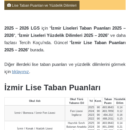
Lise Taban Puanları ve Yüzdelik Dilimleri
2025 – 2026
LGS
için “
İzmir Liseleri Taban Puanları 2025 –
2026
“, “
İzmir Liseleri Yüzdelik Dilimleri 2025 – 2026
” ve daha
fazlası Tercih Koçu’nda. Güncel “
İzmir Lise Taban Puanları
2025 – 2026
” burada.
Diğer illerdeki lise taban puanları ve yüzdelik dilimlerini görmek
için
tıklayınız
.
İzmir Lise Taban Puanları
Okul Türü
Taban
Yüzdelik
Okul Adı
Yıl
Kont.
Yabancı Dil
Puanı
Dilim
2025
90
493,9643
0,14
Fen Lisesi
2024
90
493,7859
0,12
İzmir / Bornova / İzmir Fen Lisesi
İngilizce
2023
90
494,202
0,16
2022
90
488,2011
0,15
Hazırlık Sınıfı
2025
30
493,9643
0,14
Bulunan Anadolu
2024
30
491,2069
0,21
İzmir / Konak / Atatürk Lisesi