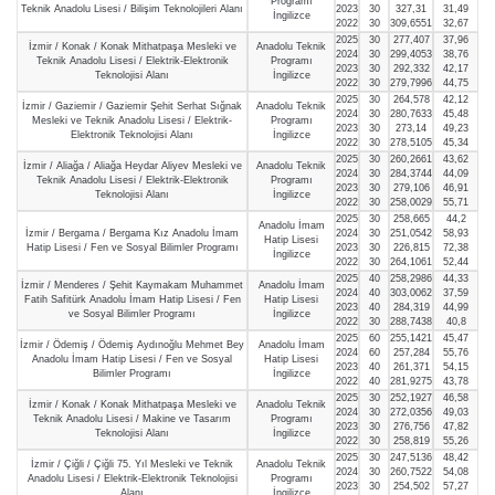
Programı
Teknik Anadolu Lisesi / Bilişim Teknolojileri Alanı
2023
30
327,31
31,49
İngilizce
2022
30
309,6551
32,67
2025
30
277,407
37,96
İzmir / Konak / Konak Mithatpaşa Mesleki ve
Anadolu Teknik
2024
30
299,4053
38,76
Teknik Anadolu Lisesi / Elektrik-Elektronik
Programı
2023
30
292,332
42,17
Teknolojisi Alanı
İngilizce
2022
30
279,7996
44,75
2025
30
264,578
42,12
İzmir / Gaziemir / Gaziemir Şehit Serhat Sığnak
Anadolu Teknik
2024
30
280,7633
45,48
Mesleki ve Teknik Anadolu Lisesi / Elektrik-
Programı
2023
30
273,14
49,23
Elektronik Teknolojisi Alanı
İngilizce
2022
30
278,5105
45,34
2025
30
260,2661
43,62
İzmir / Aliağa / Aliağa Heydar Aliyev Mesleki ve
Anadolu Teknik
2024
30
284,3744
44,09
Teknik Anadolu Lisesi / Elektrik-Elektronik
Programı
2023
30
279,106
46,91
Teknolojisi Alanı
İngilizce
2022
30
258,0029
55,71
2025
30
258,665
44,2
Anadolu İmam
İzmir / Bergama / Bergama Kız Anadolu İmam
2024
30
251,0542
58,93
Hatip Lisesi
Hatip Lisesi / Fen ve Sosyal Bilimler Programı
2023
30
226,815
72,38
İngilizce
2022
30
264,1061
52,44
2025
40
258,2986
44,33
İzmir / Menderes / Şehit Kaymakam Muhammet
Anadolu İmam
2024
40
303,0062
37,59
Fatih Safitürk Anadolu İmam Hatip Lisesi / Fen
Hatip Lisesi
2023
40
284,319
44,99
ve Sosyal Bilimler Programı
İngilizce
2022
30
288,7438
40,8
2025
60
255,1421
45,47
İzmir / Ödemiş / Ödemiş Aydınoğlu Mehmet Bey
Anadolu İmam
2024
60
257,284
55,76
Anadolu İmam Hatip Lisesi / Fen ve Sosyal
Hatip Lisesi
2023
40
261,371
54,15
Bilimler Programı
İngilizce
2022
40
281,9275
43,78
2025
30
252,1927
46,58
İzmir / Konak / Konak Mithatpaşa Mesleki ve
Anadolu Teknik
2024
30
272,0356
49,03
Teknik Anadolu Lisesi / Makine ve Tasarım
Programı
2023
30
276,756
47,82
Teknolojisi Alanı
İngilizce
2022
30
258,819
55,26
2025
30
247,5136
48,42
İzmir / Çiğli / Çiğli 75. Yıl Mesleki ve Teknik
Anadolu Teknik
2024
30
260,7522
54,08
Anadolu Lisesi / Elektrik-Elektronik Teknolojisi
Programı
2023
30
254,502
57,27
Alanı
İngilizce