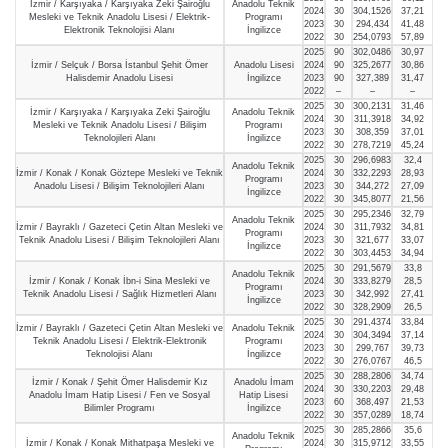
İzmir / Karşıyaka / Karşıyaka Zeki Şairoğlu
Anadolu Teknik
2024
30
304,1526
37,21
Mesleki ve Teknik Anadolu Lisesi / Elektrik-
Programı
2023
30
294,434
41,48
Elektronik Teknolojisi Alanı
İngilizce
2022
30
254,0793
57,89
2025
90
302,0486
30,97
İzmir / Selçuk / Borsa İstanbul Şehit Ömer
Anadolu Lisesi
2024
90
325,2677
30,86
Halisdemir Anadolu Lisesi
İngilizce
2023
90
327,389
31,47
2022
–
–
–
2025
30
300,2131
31,46
İzmir / Karşıyaka / Karşıyaka Zeki Şairoğlu
Anadolu Teknik
2024
30
311,3918
34,92
Mesleki ve Teknik Anadolu Lisesi / Bilişim
Programı
2023
30
308,359
37,01
Teknolojileri Alanı
İngilizce
2022
30
278,7219
45,24
2025
30
296,6983
32,4
Anadolu Teknik
İzmir / Konak / Konak Göztepe Mesleki ve Teknik
2024
30
332,2293
28,93
Programı
Anadolu Lisesi / Bilişim Teknolojileri Alanı
2023
30
344,272
27,09
İngilizce
2022
30
345,8077
21,56
2025
30
295,2346
32,79
Anadolu Teknik
İzmir / Bayraklı / Gazeteci Çetin Altan Mesleki ve
2024
30
311,7932
34,81
Programı
Teknik Anadolu Lisesi / Bilişim Teknolojileri Alanı
2023
30
321,677
33,07
İngilizce
2022
30
303,4453
34,94
2025
30
291,5679
33,8
Anadolu Teknik
İzmir / Konak / Konak İbn-i Sina Mesleki ve
2024
30
333,8279
28,5
Programı
Teknik Anadolu Lisesi / Sağlık Hizmetleri Alanı
2023
30
342,992
27,41
İngilizce
2022
30
328,2909
26,5
2025
30
291,4374
33,84
İzmir / Bayraklı / Gazeteci Çetin Altan Mesleki ve
Anadolu Teknik
2024
30
304,3494
37,14
Teknik Anadolu Lisesi / Elektrik-Elektronik
Programı
2023
30
299,767
39,73
Teknolojisi Alanı
İngilizce
2022
30
276,0767
46,5
2025
30
288,2806
34,74
İzmir / Konak / Şehit Ömer Halisdemir Kız
Anadolu İmam
2024
30
330,2203
29,48
Anadolu İmam Hatip Lisesi / Fen ve Sosyal
Hatip Lisesi
2023
60
368,497
21,53
Bilimler Programı
İngilizce
2022
30
357,0289
18,74
2025
30
285,2866
35,6
Anadolu Teknik
İzmir / Konak / Konak Mithatpaşa Mesleki ve
2024
30
315,9712
33,55