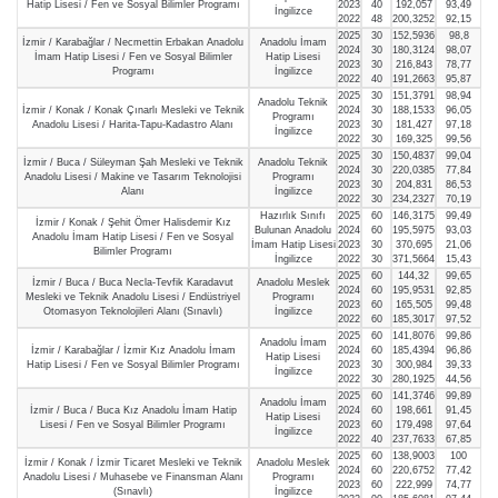
Hatip Lisesi / Fen ve Sosyal Bilimler Programı
2023
40
192,057
93,49
İngilizce
2022
48
200,3252
92,15
2025
30
152,5936
98,8
İzmir / Karabağlar / Necmettin Erbakan Anadolu
Anadolu İmam
2024
30
180,3124
98,07
İmam Hatip Lisesi / Fen ve Sosyal Bilimler
Hatip Lisesi
2023
30
216,843
78,77
Programı
İngilizce
2022
40
191,2663
95,87
2025
30
151,3791
98,94
Anadolu Teknik
İzmir / Konak / Konak Çınarlı Mesleki ve Teknik
2024
30
188,1533
96,05
Programı
Anadolu Lisesi / Harita-Tapu-Kadastro Alanı
2023
30
181,427
97,18
İngilizce
2022
30
169,325
99,56
2025
30
150,4837
99,04
İzmir / Buca / Süleyman Şah Mesleki ve Teknik
Anadolu Teknik
2024
30
220,0385
77,84
Anadolu Lisesi / Makine ve Tasarım Teknolojisi
Programı
2023
30
204,831
86,53
Alanı
İngilizce
2022
30
234,2327
70,19
Hazırlık Sınıfı
2025
60
146,3175
99,49
İzmir / Konak / Şehit Ömer Halisdemir Kız
Bulunan Anadolu
2024
60
195,5975
93,03
Anadolu İmam Hatip Lisesi / Fen ve Sosyal
İmam Hatip Lisesi
2023
30
370,695
21,06
Bilimler Programı
İngilizce
2022
30
371,5664
15,43
2025
60
144,32
99,65
İzmir / Buca / Buca Necla-Tevfik Karadavut
Anadolu Meslek
2024
60
195,9531
92,85
Mesleki ve Teknik Anadolu Lisesi / Endüstriyel
Programı
2023
60
165,505
99,48
Otomasyon Teknolojileri Alanı (Sınavlı)
İngilizce
2022
60
185,3017
97,52
2025
60
141,8076
99,86
Anadolu İmam
İzmir / Karabağlar / İzmir Kız Anadolu İmam
2024
60
185,4394
96,86
Hatip Lisesi
Hatip Lisesi / Fen ve Sosyal Bilimler Programı
2023
30
300,984
39,33
İngilizce
2022
30
280,1925
44,56
2025
60
141,3746
99,89
Anadolu İmam
İzmir / Buca / Buca Kız Anadolu İmam Hatip
2024
60
198,661
91,45
Hatip Lisesi
Lisesi / Fen ve Sosyal Bilimler Programı
2023
60
179,498
97,64
İngilizce
2022
40
237,7633
67,85
2025
60
138,9003
100
İzmir / Konak / İzmir Ticaret Mesleki ve Teknik
Anadolu Meslek
2024
60
220,6752
77,42
Anadolu Lisesi / Muhasebe ve Finansman Alanı
Programı
2023
60
222,999
74,77
(Sınavlı)
İngilizce