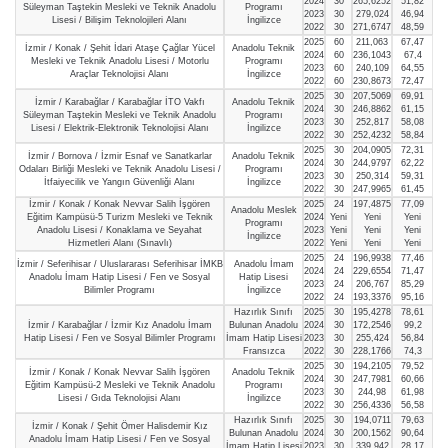
2024
30
265,6252
51,82
Süleyman Taştekin Mesleki ve Teknik Anadolu
Programı
2023
30
279,024
46,94
Lisesi / Bilişim Teknolojileri Alanı
İngilizce
2022
30
271,6747
48,59
2025
60
211,063
67,47
İzmir / Konak / Şehit İdari Ataşe Çağlar Yücel
Anadolu Teknik
2024
60
236,1043
67,4
Mesleki ve Teknik Anadolu Lisesi / Motorlu
Programı
2023
60
240,109
64,55
Araçlar Teknolojisi Alanı
İngilizce
2022
60
230,8673
72,47
2025
30
207,5069
69,91
İzmir / Karabağlar / Karabağlar İTO Vakfı
Anadolu Teknik
2024
30
246,8862
61,15
Süleyman Taştekin Mesleki ve Teknik Anadolu
Programı
2023
30
252,817
58,08
Lisesi / Elektrik-Elektronik Teknolojisi Alanı
İngilizce
2022
30
252,4232
58,84
2025
30
204,0905
72,31
İzmir / Bornova / İzmir Esnaf ve Sanatkarlar
Anadolu Teknik
2024
30
244,9797
62,22
Odaları Birliği Mesleki ve Teknik Anadolu Lisesi /
Programı
2023
30
250,314
59,31
İtfaiyecilik ve Yangın Güvenliği Alanı
İngilizce
2022
30
247,9965
61,45
İzmir / Konak / Konak Nevvar Salih İşgören
2025
24
197,4875
77,09
Anadolu Meslek
Eğitim Kampüsü-5 Turizm Mesleki ve Teknik
2024
Yeni
Yeni
Yeni
Programı
Anadolu Lisesi / Konaklama ve Seyahat
2023
Yeni
Yeni
Yeni
İngilizce
Hizmetleri Alanı (Sınavlı)
2022
Yeni
Yeni
Yeni
2025
24
196,9938
77,46
İzmir / Seferihisar / Uluslararası Seferihisar İMKB
Anadolu İmam
2024
24
229,6554
71,47
Anadolu İmam Hatip Lisesi / Fen ve Sosyal
Hatip Lisesi
2023
24
206,767
85,29
Bilimler Programı
İngilizce
2022
24
193,3376
95,16
Hazırlık Sınıfı
2025
30
195,4278
78,61
İzmir / Karabağlar / İzmir Kız Anadolu İmam
Bulunan Anadolu
2024
30
172,2546
99,2
Hatip Lisesi / Fen ve Sosyal Bilimler Programı
İmam Hatip Lisesi
2023
30
255,424
56,84
Fransızca
2022
30
228,1766
74,3
2025
30
194,2105
79,52
İzmir / Konak / Konak Nevvar Salih İşgören
Anadolu Teknik
2024
30
247,7981
60,66
Eğitim Kampüsü-2 Mesleki ve Teknik Anadolu
Programı
2023
30
244,98
61,98
Lisesi / Gıda Teknolojisi Alanı
İngilizce
2022
30
256,4336
56,58
Hazırlık Sınıfı
2025
30
194,0711
79,63
İzmir / Konak / Şehit Ömer Halisdemir Kız
Bulunan Anadolu
2024
30
200,1562
90,64
Anadolu İmam Hatip Lisesi / Fen ve Sosyal
İmam Hatip Lisesi
2023
30
339,942
28,17