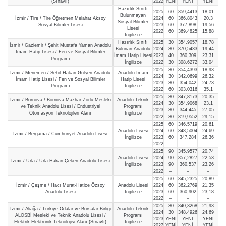
(Sınavlı)
2022
YENİ
YENİ
YENİ
Hazırlık Sınıfı
2025
60
359,4413
18,01
Bulunmayan
İzmir / Tire / Tire Öğretmen Melahat Aksoy
2024
60
366,8043
20,3
Sosyal Bilimler
Sosyal Bilimler Lisesi
2023
60
377,898
19,56
Lisesi
2022
60
369,4825
15,88
İngilizce
Hazırlık Sınıfı
2025
30
354,9057
18,78
İzmir / Gaziemir / Şehit Mustafa Yaman Anadolu
Bulunan Anadolu
2024
30
370,5433
19,44
İmam Hatip Lisesi / Fen ve Sosyal Bilimler
İmam Hatip Lisesi
2023
40
360,309
23,31
Programı
İngilizce
2022
30
308,6272
33,04
2025
30
354,4393
18,93
İzmir / Menemen / Şehit Hakan Gülşen Anadolu
Anadolu İmam
2024
30
342,0699
26,32
İmam Hatip Lisesi / Fen ve Sosyal Bilimler
Hatip Lisesi
2023
30
354,042
24,73
Programı
İngilizce
2022
60
303,0316
35,1
2025
30
347,8173
20,35
İzmir / Bornova / Bornova Mazhar Zorlu Mesleki
Anadolu Teknik
2024
30
354,9068
23,1
ve Teknik Anadolu Lisesi / Endüstriyel
Programı
2023
30
344,445
27,05
Otomasyon Teknolojileri Alanı
İngilizce
2022
30
319,9552
29,15
2025
60
346,5719
20,61
Anadolu Lisesi
2024
60
348,5004
24,69
İzmir / Bergama / Cumhuriyet Anadolu Lisesi
İngilizce
2023
60
347,284
26,36
2022
–
–
–
2025
90
345,9577
20,74
Anadolu Lisesi
2024
90
357,2827
22,53
İzmir / Urla / Urla Hakan Çeken Anadolu Lisesi
İngilizce
2023
90
360,537
23,26
2022
–
–
–
2025
60
345,2325
20,89
İzmir / Çeşme / Hacı Murat-Hatice Özsoy
Anadolu Lisesi
2024
60
362,2769
21,35
Anadolu Lisesi
İngilizce
2023
60
360,902
23,18
2022
–
–
–
2025
30
340,3268
21,93
İzmir / Aliağa / Türkiye Odalar ve Borsalar Birliği
Anadolu Teknik
2024
30
348,4926
24,69
ALOSBİ Mesleki ve Teknik Anadolu Lisesi /
Programı
2023
YENİ
YENİ
YENİ
Elektrik-Elektronik Teknolojisi Alanı (Sınavlı)
İngilizce
2022
YENİ
YENİ
YENİ