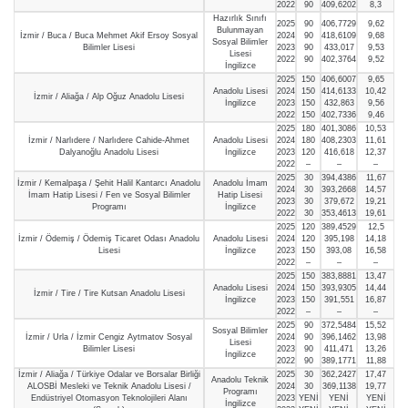
2022
90
409,6202
8,3
Hazırlık Sınıfı
2025
90
406,7729
9,62
Bulunmayan
İzmir / Buca / Buca Mehmet Akif Ersoy Sosyal
2024
90
418,6109
9,68
Sosyal Bilimler
Bilimler Lisesi
2023
90
433,017
9,53
Lisesi
2022
90
402,3764
9,52
İngilizce
2025
150
406,6007
9,65
Anadolu Lisesi
2024
150
414,6133
10,42
İzmir / Aliağa / Alp Oğuz Anadolu Lisesi
İngilizce
2023
150
432,863
9,56
2022
150
402,7336
9,46
2025
180
401,3086
10,53
İzmir / Narlıdere / Narlıdere Cahide-Ahmet
Anadolu Lisesi
2024
180
408,2303
11,61
Dalyanoğlu Anadolu Lisesi
İngilizce
2023
120
416,618
12,37
2022
–
–
–
2025
30
394,4386
11,67
İzmir / Kemalpaşa / Şehit Halil Kantarcı Anadolu
Anadolu İmam
2024
30
393,2668
14,57
İmam Hatip Lisesi / Fen ve Sosyal Bilimler
Hatip Lisesi
2023
30
379,672
19,21
Programı
İngilizce
2022
30
353,4613
19,61
2025
120
389,4529
12,5
İzmir / Ödemiş / Ödemiş Ticaret Odası Anadolu
Anadolu Lisesi
2024
120
395,198
14,18
Lisesi
İngilizce
2023
150
393,08
16,58
2022
–
–
–
2025
150
383,8881
13,47
Anadolu Lisesi
2024
150
393,9305
14,44
İzmir / Tire / Tire Kutsan Anadolu Lisesi
İngilizce
2023
150
391,551
16,87
2022
–
–
–
2025
90
372,5484
15,52
Sosyal Bilimler
İzmir / Urla / İzmir Cengiz Aytmatov Sosyal
2024
90
396,1462
13,98
Lisesi
Bilimler Lisesi
2023
90
411,471
13,26
İngilizce
2022
90
389,1771
11,88
İzmir / Aliağa / Türkiye Odalar ve Borsalar Birliği
2025
30
362,2427
17,47
Anadolu Teknik
ALOSBİ Mesleki ve Teknik Anadolu Lisesi /
2024
30
369,1138
19,77
Programı
Endüstriyel Otomasyon Teknolojileri Alanı
2023
YENİ
YENİ
YENİ
İngilizce