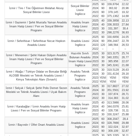
2025
90
339,8764
22,02
Sosyal Bilimler
İzmir / Tire / Tire Öğretmen Melahat Aksoy
2024
90
363,92
20,96
Lisesi
Sosyal Bilimler Lisesi
2023
90
379,145
19,32
İngilizce
2022
60
375,1362
14,68
2025
40
339,3958
22,13
İzmir / Gaziemir / Şehit Mustafa Yaman Anadolu
Anadolu İmam
2024
40
336,3033
27,84
İmam Hatip Lisesi / Fen ve Sosyal Bilimler
Hatip Lisesi
2023
30
331,397
30,4
Programı
İngilizce
2022
30
298,2276
36,93
2025
90
330,6956
24,05
İzmir / Seferihisar / Seferihisar Necat Hepkon
Anadolu Lisesi
2024
90
356,2447
22,78
Anadolu Lisesi
İngilizce
2023
120
346,564
26,53
2022
–
–
–
Hazırlık Sınıfı
2025
30
323,3175
25,74
İzmir / Menemen / Şehit Hakan Gülşen Anadolu
Bulunan Anadolu
2024
30
340,3351
26,77
İmam Hatip Lisesi / Fen ve Sosyal Bilimler
İmam Hatip Lisesi
2023
30
365,958
22,07
Programı
İngilizce
2022
30
345,3241
21,68
2025
30
319,5129
26,63
İzmir / Aliağa / Türkiye Odalar ve Borsalar Birliği
Anadolu Teknik
2024
30
331,4134
29,16
ALOSBİ Mesleki ve Teknik Anadolu Lisesi /
Programı
2023
YENİ
YENİ
YENİ
Kimya Teknolojisi Alanı (Sınavlı)
İngilizce
2022
YENİ
YENİ
YENİ
2025
30
317,8827
27,02
İzmir / Selçuk / Selçuk Şehit Polis Demet Sezen
Anadolu Teknik
2024
30
351,5501
23,92
Mesleki ve Teknik Anadolu Lisesi / Uçak Bakım
Programı
2023
30
337,874
28,71
Alanı
İngilizce
2022
30
314,383
31,02
2025
40
313,5986
28,06
Anadolu İmam
İzmir / Karabağlar / İzmir Anadolu İmam Hatip
2024
40
344,0376
25,81
Hatip Lisesi
Lisesi / Fen ve Sosyal Bilimler Programı
2023
40
328,738
31,11
İngilizce
2022
30
330,3247
25,88
2025
60
308,2047
29,4
Anadolu Lisesi
2024
60
328,7666
29,88
İzmir / Bayındır / Ülfet Onart Anadolu Lisesi
İngilizce
2023
90
322,024
32,97
2022
90
309,109
32,87
2025
30
305,3765
30,11