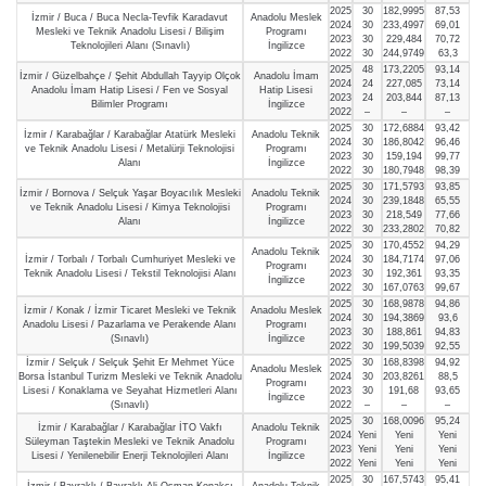
2025
30
182,9995
87,53
İzmir / Buca / Buca Necla-Tevfik Karadavut
Anadolu Meslek
2024
30
233,4997
69,01
Mesleki ve Teknik Anadolu Lisesi / Bilişim
Programı
2023
30
229,484
70,72
Teknolojileri Alanı (Sınavlı)
İngilizce
2022
30
244,9749
63,3
2025
48
173,2205
93,14
İzmir / Güzelbahçe / Şehit Abdullah Tayyip Olçok
Anadolu İmam
2024
24
227,085
73,14
Anadolu İmam Hatip Lisesi / Fen ve Sosyal
Hatip Lisesi
2023
24
203,844
87,13
Bilimler Programı
İngilizce
2022
–
–
–
2025
30
172,6884
93,42
İzmir / Karabağlar / Karabağlar Atatürk Mesleki
Anadolu Teknik
2024
30
186,8042
96,46
ve Teknik Anadolu Lisesi / Metalürji Teknolojisi
Programı
2023
30
159,194
99,77
Alanı
İngilizce
2022
30
180,7948
98,39
2025
30
171,5793
93,85
İzmir / Bornova / Selçuk Yaşar Boyacılık Mesleki
Anadolu Teknik
2024
30
239,1848
65,55
ve Teknik Anadolu Lisesi / Kimya Teknolojisi
Programı
2023
30
218,549
77,66
Alanı
İngilizce
2022
30
233,2802
70,82
2025
30
170,4552
94,29
Anadolu Teknik
İzmir / Torbalı / Torbalı Cumhuriyet Mesleki ve
2024
30
184,7174
97,06
Programı
Teknik Anadolu Lisesi / Tekstil Teknolojisi Alanı
2023
30
192,361
93,35
İngilizce
2022
30
167,0763
99,67
2025
30
168,9878
94,86
İzmir / Konak / İzmir Ticaret Mesleki ve Teknik
Anadolu Meslek
2024
30
194,3869
93,6
Anadolu Lisesi / Pazarlama ve Perakende Alanı
Programı
2023
30
188,861
94,83
(Sınavlı)
İngilizce
2022
30
199,5039
92,55
İzmir / Selçuk / Selçuk Şehit Er Mehmet Yüce
2025
30
168,8398
94,92
Anadolu Meslek
Borsa İstanbul Turizm Mesleki ve Teknik Anadolu
2024
30
203,8261
88,5
Programı
Lisesi / Konaklama ve Seyahat Hizmetleri Alanı
2023
30
191,68
93,65
İngilizce
(Sınavlı)
2022
–
–
–
2025
30
168,0096
95,24
İzmir / Karabağlar / Karabağlar İTO Vakfı
Anadolu Teknik
2024
Yeni
Yeni
Yeni
Süleyman Taştekin Mesleki ve Teknik Anadolu
Programı
2023
Yeni
Yeni
Yeni
Lisesi / Yenilenebilir Enerji Teknolojileri Alanı
İngilizce
2022
Yeni
Yeni
Yeni
2025
30
167,5743
95,41
İzmir / Bayraklı / Bayraklı Ali Osman Konakçı
Anadolu Teknik