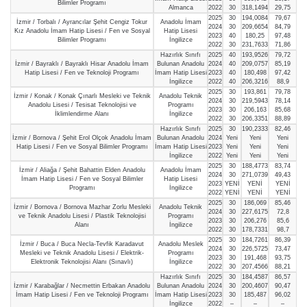
Bilimler Programı
Almanca
2022
30
318,1494
29,75
2025
30
194,0084
79,67
İzmir / Torbalı / Ayrancılar Şehit Cengiz Tokur
Anadolu İmam
2024
30
209,6654
84,79
Kız Anadolu İmam Hatip Lisesi / Fen ve Sosyal
Hatip Lisesi
2023
40
180,25
97,48
Bilimler Programı
İngilizce
2022
30
231,7633
71,86
Hazırlık Sınıfı
2025
40
193,9526
79,72
İzmir / Bayraklı / Bayraklı Hisar Anadolu İmam
Bulunan Anadolu
2024
40
209,0757
85,19
Hatip Lisesi / Fen ve Teknoloji Programı
İmam Hatip Lisesi
2023
40
180,498
97,42
İngilizce
2022
40
206,3216
88,9
2025
30
193,861
79,78
İzmir / Konak / Konak Çınarlı Mesleki ve Teknik
Anadolu Teknik
2024
30
219,5943
78,14
Anadolu Lisesi / Tesisat Teknolojisi ve
Programı
2023
30
206,163
85,68
İklimlendirme Alanı
İngilizce
2022
30
206,3351
88,89
Hazırlık Sınıfı
2025
30
190,2333
82,46
İzmir / Bornova / Şehit Erol Olçok Anadolu İmam
Bulunan Anadolu
2024
Yeni
Yeni
Yeni
Hatip Lisesi / Fen ve Sosyal Bilimler Programı
İmam Hatip Lisesi
2023
Yeni
Yeni
Yeni
İngilizce
2022
Yeni
Yeni
Yeni
2025
30
188,4773
83,74
İzmir / Aliağa / Şehit Bahattin Elden Anadolu
Anadolu İmam
2024
30
271,0739
49,43
İmam Hatip Lisesi / Fen ve Sosyal Bilimler
Hatip Lisesi
2023
YENİ
YENİ
YENİ
Programı
İngilizce
2022
YENİ
YENİ
YENİ
2025
30
186,069
85,46
İzmir / Bornova / Bornova Mazhar Zorlu Mesleki
Anadolu Teknik
2024
30
227,6175
72,8
ve Teknik Anadolu Lisesi / Plastik Teknolojisi
Programı
2023
30
206,276
85,6
Alanı
İngilizce
2022
30
178,7331
98,7
2025
30
184,7261
86,39
İzmir / Buca / Buca Necla-Tevfik Karadavut
Anadolu Meslek
2024
30
226,5725
73,47
Mesleki ve Teknik Anadolu Lisesi / Elektrik-
Programı
2023
30
191,468
93,75
Elektronik Teknolojisi Alanı (Sınavlı)
İngilizce
2022
30
207,4566
88,21
Hazırlık Sınıfı
2025
30
184,4587
86,57
İzmir / Karabağlar / Necmettin Erbakan Anadolu
Bulunan Anadolu
2024
30
200,4607
90,47
İmam Hatip Lisesi / Fen ve Teknoloji Programı
İmam Hatip Lisesi
2023
30
185,487
96,02
İngilizce
2022
–
–
–