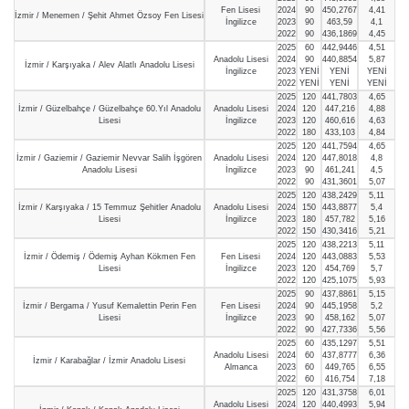
Fen Lisesi
2024
90
450,2767
4,41
İzmir / Menemen / Şehit Ahmet Özsoy Fen Lisesi
İngilizce
2023
90
463,59
4,1
2022
90
436,1869
4,45
2025
60
442,9446
4,51
Anadolu Lisesi
2024
90
440,8854
5,87
İzmir / Karşıyaka / Alev Alatlı Anadolu Lisesi
İngilizce
2023
YENİ
YENİ
YENİ
2022
YENİ
YENİ
YENİ
2025
120
441,7803
4,65
İzmir / Güzelbahçe / Güzelbahçe 60.Yıl Anadolu
Anadolu Lisesi
2024
120
447,216
4,88
Lisesi
İngilizce
2023
120
460,616
4,63
2022
180
433,103
4,84
2025
120
441,7594
4,65
İzmir / Gaziemir / Gaziemir Nevvar Salih İşgören
Anadolu Lisesi
2024
120
447,8018
4,8
Anadolu Lisesi
İngilizce
2023
90
461,241
4,5
2022
90
431,3601
5,07
2025
120
438,2429
5,11
İzmir / Karşıyaka / 15 Temmuz Şehitler Anadolu
Anadolu Lisesi
2024
150
443,8877
5,4
Lisesi
İngilizce
2023
180
457,782
5,16
2022
150
430,3416
5,21
2025
120
438,2213
5,11
İzmir / Ödemiş / Ödemiş Ayhan Kökmen Fen
Fen Lisesi
2024
120
443,0883
5,53
Lisesi
İngilizce
2023
120
454,769
5,7
2022
120
425,1075
5,93
2025
90
437,8861
5,15
İzmir / Bergama / Yusuf Kemalettin Perin Fen
Fen Lisesi
2024
90
445,1958
5,2
Lisesi
İngilizce
2023
90
458,162
5,07
2022
90
427,7336
5,56
2025
60
435,1297
5,51
Anadolu Lisesi
2024
60
437,8777
6,36
İzmir / Karabağlar / İzmir Anadolu Lisesi
Almanca
2023
60
449,765
6,55
2022
60
416,754
7,18
2025
120
431,3758
6,01
Anadolu Lisesi
2024
120
440,4993
5,94