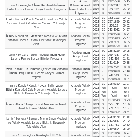
Hazırlık Sınıfı
2025
30
232,5519
55,15
İzmir / Karabağlar / İzmir Kız Anadolu İmam
Bulunan Anadolu
2024
30
216,2347
80,41
Hatip Lisesi / Fen ve Sosyal Bilimler Programı
İmam Hatip Lisesi
2023
30
222,132
75,32
İtalyanca
2022
30
185,6838
97,43
2025
30
232,0113
55,41
İzmir / Konak / Konak Çınarlı Mesleki ve Teknik
Anadolu Teknik
2024
30
257,1859
55,82
Anadolu Lisesi / Makine ve Tasarım Teknolojisi
Programı
2023
30
255,26
56,92
Alanı
İngilizce
2022
30
243,4022
64,27
2025
30
229,3569
56,71
İzmir / Menemen / Menemen Mesleki ve Teknik
Anadolu Teknik
2024
30
223,5933
75,47
Anadolu Lisesi / Elektrik-Elektronik Teknolojisi
Programı
2023
30
236,373
66,65
Alanı
İngilizce
2022
30
239,3759
66,8
2025
60
228,8266
56,98
Anadolu İmam
İzmir / Torbalı / Torbalı Anadolu İmam Hatip
2024
30
199,7347
90,87
Hatip Lisesi
Lisesi / Fen ve Sosyal Bilimler Programı
2023
30
245,499
61,71
İngilizce
2022
30
241,6144
65,38
2025
40
226,7501
58,08
İzmir / Konak / 15 Temmuz Şehitleri Kız Anadolu
Anadolu İmam
2024
40
220,9968
77,19
İmam Hatip Lisesi / Fen ve Sosyal Bilimler
Hatip Lisesi
2023
40
242,569
63,24
Programı
İngilizce
2022
30
253,0058
58,51
2025
30
218,9355
62,57
İzmir / Konak / Konak Nevvar Salih İşgören
Anadolu Teknik
2024
Yeni
Yeni
Yeni
Eğitim Kampüsü Çok Programlı Anadolu Lisesi /
Programı
2023
Yeni
Yeni
Yeni
Elektrik-Elektronik Teknolojisi Alanı
İngilizce
2022
Yeni
Yeni
Yeni
2025
30
217,8593
63,23
Anadolu Teknik
İzmir / Aliağa / Aliağa Ticaret Mesleki ve Teknik
2024
30
275,5711
47,56
Programı
Anadolu Lisesi / Adalet Alanı
2023
30
278,771
47,04
İngilizce
2022
30
270,6352
49,11
2025
30
215,5478
64,66
İzmir / Bornova / Bornova Mimar Sinan Mesleki
Anadolu Teknik
2024
30
241,0837
64,45
ve Teknik Anadolu Lisesi / Elektrik-Elektronik
Programı
2023
30
237,781
65,85
Teknolojisi Alanı
İngilizce
2022
30
236,6814
68,56
2025
30
212,1879
66,74
İzmir / Karabağlar / Karabağlar İTO Vakfı
Anadolu Teknik