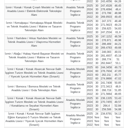
2022
30
243,4056
64,26
2025
30
247,4528
48,45
İzmir / Konak / Konak Çınarlı Mesleki ve Teknik
Anadolu Teknik
2024
30
278,4094
46,4
Anadolu Lisesi / Elektrik-Elektronik Teknolojisi
Programı
2023
30
273,799
48,98
Alanı
İngilizce
2022
30
269,9503
49,45
2025
30
247,373
48,48
İzmir / Kemalpaşa / Kemalpaşa Mopak Mesleki
Anadolu Teknik
2024
30
271,5623
49,23
ve Teknik Anadolu Lisesi / Makine ve Tasarım
Programı
2023
30
259,825
54,83
Teknolojisi Alanı
İngilizce
2022
30
247,2534
61,9
2025
30
247,1152
48,59
İzmir / Narlıdere / Arkas Narlıdere Mesleki ve
Anadolu Teknik
2024
30
276,971
46,98
Teknik Anadolu Lisesi / Ulaştırma Hizmetleri
Programı
2023
30
286,469
44,21
Alanı
İngilizce
2022
30
269,4783
49,68
2025
30
246,083
49,01
İzmir / Aliağa / Habaş Hamdi Başaran Mesleki ve
Anadolu Teknik
2024
30
281,4937
45,19
Teknik Anadolu Lisesi / Makine ve Tasarım
Programı
2023
30
268,774
51
Teknolojisi Alanı
İngilizce
2022
30
262,8447
53,1
2025
60
244,3458
49,73
İzmir / Konak / Konak Alsancak Nevvar-Salih
Anadolu Meslek
2024
60
276,7934
47,05
İşgören Turizm Mesleki ve Teknik Anadolu Lisesi
Programı
2023
60
282,211
45,77
/ Yiyecek İçecek Hizmetleri Alanı (Sınavlı)
İngilizce
2022
60
274,9866
47,02
2025
30
241,7408
50,85
Anadolu Teknik
İzmir / Bornova / Bornova Mesleki ve Teknik
2024
30
272,3413
48,9
Programı
Anadolu Lisesi / Gıda Teknolojisi Alanı
2023
30
266,719
51,85
İngilizce
2022
30
271,5664
48,65
İzmir / Konak / Konak Alsancak Nevvar-Salih
2025
30
236,1335
53,43
Anadolu Meslek
İşgören Turizm Mesleki ve Teknik Anadolu Lisesi
2024
30
270,7455
49,57
Programı
/ Konaklama ve Seyahat Hizmetleri Alanı
2023
30
264,4
52,84
İngilizce
(Sınavlı)
2022
30
259,506
54,88
İzmir / Konak / Konak Nevvar Salih İşgören
2025
24
234,6791
54,13
Anadolu Meslek
Eğitim Kampüsü-5 Turizm Mesleki ve Teknik
2024
Yeni
Yeni
Yeni
Programı
Anadolu Lisesi / Yiyecek İçecek Hizmetleri Alanı
2023
Yeni
Yeni
Yeni
İngilizce
(Sınavlı)
2022
Yeni
Yeni
Yeni