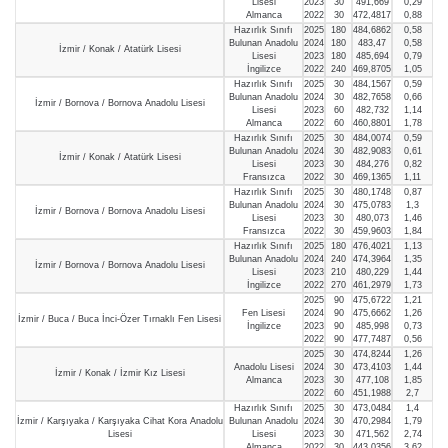
Lisesi
2023
30
491,669
0,29
Almanca
2022
30
472,4817
0,88
Hazırlık Sınıfı
2025
180
484,6862
0,58
Bulunan Anadolu
2024
180
483,47
0,58
İzmir / Konak / Atatürk Lisesi
Lisesi
2023
180
485,694
0,79
İngilizce
2022
240
469,8705
1,05
Hazırlık Sınıfı
2025
30
484,1567
0,59
Bulunan Anadolu
2024
30
482,7658
0,66
İzmir / Bornova / Bornova Anadolu Lisesi
Lisesi
2023
60
482,732
1,14
Almanca
2022
60
460,8801
1,78
Hazırlık Sınıfı
2025
30
484,0074
0,59
Bulunan Anadolu
2024
30
482,9083
0,61
İzmir / Konak / Atatürk Lisesi
Lisesi
2023
30
484,276
0,82
Fransızca
2022
30
469,1365
1,11
Hazırlık Sınıfı
2025
30
480,1748
0,87
Bulunan Anadolu
2024
30
475,0783
1,3
İzmir / Bornova / Bornova Anadolu Lisesi
Lisesi
2023
30
480,073
1,46
Fransızca
2022
30
459,9603
1,84
Hazırlık Sınıfı
2025
180
476,4021
1,13
Bulunan Anadolu
2024
240
474,3964
1,35
İzmir / Bornova / Bornova Anadolu Lisesi
Lisesi
2023
210
480,229
1,44
İngilizce
2022
270
461,2979
1,73
2025
90
475,6722
1,21
Fen Lisesi
2024
90
475,6662
1,26
İzmir / Buca / Buca İnci-Özer Tırnaklı Fen Lisesi
İngilizce
2023
90
485,998
0,73
2022
90
477,7487
0,56
2025
30
474,8244
1,26
Anadolu Lisesi
2024
30
473,4103
1,44
İzmir / Konak / İzmir Kız Lisesi
Almanca
2023
30
477,108
1,85
2022
60
451,1988
2,7
Hazırlık Sınıfı
2025
30
473,0484
1,4
İzmir / Karşıyaka / Karşıyaka Cihat Kora Anadolu
Bulunan Anadolu
2024
30
470,2984
1,79
Lisesi
Lisesi
2023
30
471,562
2,74
Almanca
2022
30
443,0356
3,62