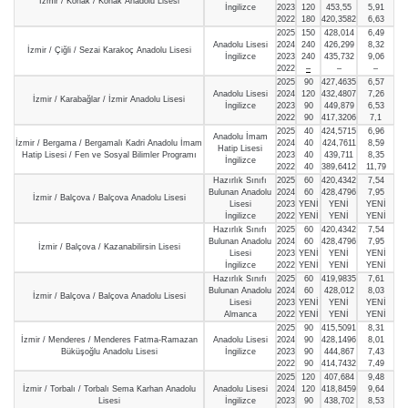
İzmir / Konak / Konak Anadolu Lisesi
İngilizce
2023
120
453,55
5,91
2022
180
420,3582
6,63
2025
150
428,014
6,49
Anadolu Lisesi
2024
240
426,299
8,32
İzmir / Çiğli / Sezai Karakoç Anadolu Lisesi
İngilizce
2023
240
435,732
9,06
2022
–
–
–
2025
90
427,4635
6,57
Anadolu Lisesi
2024
120
432,4807
7,26
İzmir / Karabağlar / İzmir Anadolu Lisesi
İngilizce
2023
90
449,879
6,53
2022
90
417,3206
7,1
2025
40
424,5715
6,96
Anadolu İmam
İzmir / Bergama / Bergamalı Kadri Anadolu İmam
2024
40
424,7611
8,59
Hatip Lisesi
Hatip Lisesi / Fen ve Sosyal Bilimler Programı
2023
40
439,711
8,35
İngilizce
2022
40
389,6412
11,79
Hazırlık Sınıfı
2025
60
420,4342
7,54
Bulunan Anadolu
2024
60
428,4796
7,95
İzmir / Balçova / Balçova Anadolu Lisesi
Lisesi
2023
YENİ
YENİ
YENİ
İngilizce
2022
YENİ
YENİ
YENİ
Hazırlık Sınıfı
2025
60
420,4342
7,54
Bulunan Anadolu
2024
60
428,4796
7,95
İzmir / Balçova / Kazanabilirsin Lisesi
Lisesi
2023
YENİ
YENİ
YENİ
İngilizce
2022
YENİ
YENİ
YENİ
Hazırlık Sınıfı
2025
60
419,9835
7,61
Bulunan Anadolu
2024
60
428,012
8,03
İzmir / Balçova / Balçova Anadolu Lisesi
Lisesi
2023
YENİ
YENİ
YENİ
Almanca
2022
YENİ
YENİ
YENİ
2025
90
415,5091
8,31
İzmir / Menderes / Menderes Fatma-Ramazan
Anadolu Lisesi
2024
90
428,1496
8,01
Büküşoğlu Anadolu Lisesi
İngilizce
2023
90
444,867
7,43
2022
90
414,7432
7,49
2025
120
407,684
9,48
İzmir / Torbalı / Torbalı Sema Karhan Anadolu
Anadolu Lisesi
2024
120
418,8459
9,64
Lisesi
İngilizce
2023
90
438,702
8,53