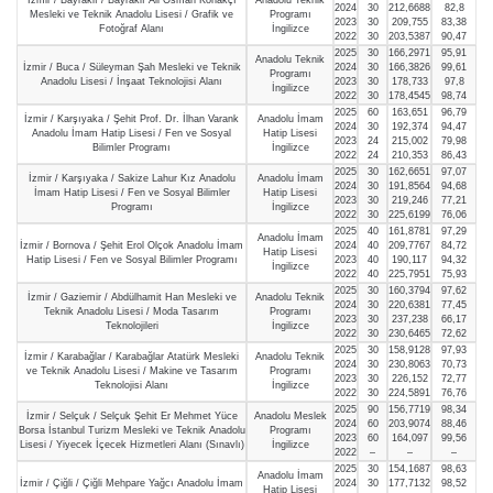
2024
30
212,6688
82,8
Mesleki ve Teknik Anadolu Lisesi / Grafik ve
Programı
2023
30
209,755
83,38
Fotoğraf Alanı
İngilizce
2022
30
203,5387
90,47
2025
30
166,2971
95,91
Anadolu Teknik
İzmir / Buca / Süleyman Şah Mesleki ve Teknik
2024
30
166,3826
99,61
Programı
Anadolu Lisesi / İnşaat Teknolojisi Alanı
2023
30
178,733
97,8
İngilizce
2022
30
178,4545
98,74
2025
60
163,651
96,79
İzmir / Karşıyaka / Şehit Prof. Dr. İlhan Varank
Anadolu İmam
2024
30
192,374
94,47
Anadolu İmam Hatip Lisesi / Fen ve Sosyal
Hatip Lisesi
2023
24
215,002
79,98
Bilimler Programı
İngilizce
2022
24
210,353
86,43
2025
30
162,6651
97,07
İzmir / Karşıyaka / Sakize Lahur Kız Anadolu
Anadolu İmam
2024
30
191,8564
94,68
İmam Hatip Lisesi / Fen ve Sosyal Bilimler
Hatip Lisesi
2023
30
219,246
77,21
Programı
İngilizce
2022
30
225,6199
76,06
2025
40
161,8781
97,29
Anadolu İmam
İzmir / Bornova / Şehit Erol Olçok Anadolu İmam
2024
40
209,7767
84,72
Hatip Lisesi
Hatip Lisesi / Fen ve Sosyal Bilimler Programı
2023
40
190,117
94,32
İngilizce
2022
40
225,7951
75,93
2025
30
160,3794
97,62
İzmir / Gaziemir / Abdülhamit Han Mesleki ve
Anadolu Teknik
2024
30
220,6381
77,45
Teknik Anadolu Lisesi / Moda Tasarım
Programı
2023
30
237,238
66,17
Teknolojileri
İngilizce
2022
30
230,6465
72,62
2025
30
158,9128
97,93
İzmir / Karabağlar / Karabağlar Atatürk Mesleki
Anadolu Teknik
2024
30
230,8063
70,73
ve Teknik Anadolu Lisesi / Makine ve Tasarım
Programı
2023
30
226,152
72,77
Teknolojisi Alanı
İngilizce
2022
30
224,5891
76,76
2025
90
156,7719
98,34
İzmir / Selçuk / Selçuk Şehit Er Mehmet Yüce
Anadolu Meslek
2024
60
203,9074
88,46
Borsa İstanbul Turizm Mesleki ve Teknik Anadolu
Programı
2023
60
164,097
99,56
Lisesi / Yiyecek İçecek Hizmetleri Alanı (Sınavlı)
İngilizce
2022
–
–
–
2025
30
154,1687
98,63
Anadolu İmam
İzmir / Çiğli / Çiğli Mehpare Yağcı Anadolu İmam
2024
30
177,7132
98,52
Hatip Lisesi