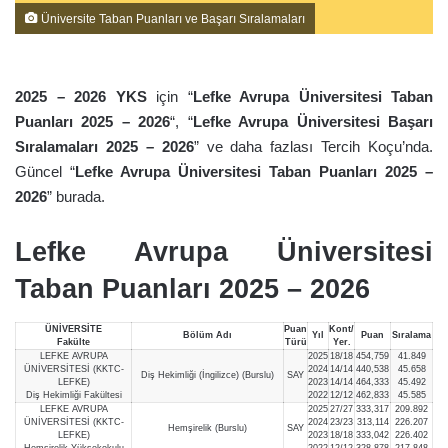
Üniversite Taban Puanları ve Başarı Sıralamaları
2025 – 2026 YKS
için “
Lefke Avrupa Üniversitesi Taban
Puanları 2025 – 2026
“, “
Lefke Avrupa Üniversitesi Başarı
Sıralamaları 2025 – 2026
” ve daha fazlası Tercih Koçu’nda.
Güncel “
Lefke Avrupa Üniversitesi Taban Puanları 2025 –
2026
” burada.
Lefke Avrupa Üniversitesi
Taban Puanları 2025 – 2026
ÜNİVERSİTE
Puan
Kont/
Bölüm Adı
Yıl
Puan
Sıralama
Fakülte
Türü
Yer.
LEFKE AVRUPA
2025
18/18
454,759
41.849
ÜNİVERSİTESİ (KKTC-
2024
14/14
440,538
45.658
Diş Hekimliği (İngilizce) (Burslu)
SAY
LEFKE)
2023
14/14
464,333
45.492
Diş Hekimliği Fakültesi
2022
12/12
462,833
45.585
LEFKE AVRUPA
2025
27/27
333,317
209.892
ÜNİVERSİTESİ (KKTC-
2024
23/23
313,114
226.207
Hemşirelik (Burslu)
SAY
LEFKE)
2023
18/18
333,042
226.402
Hemşirelik Yüksekokulu
2022
12/12
328,878
217.848