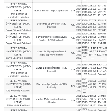
—-
LEFKE AVRUPA
2025
15/15
228,099
834.355
ÜNİVERSİTESİ (KKTC-
2024
15/15
212,129
974.406
LEFKE)
Bahçe Bitkileri (İngilizce) (Burslu)
SAY
2023
15/15
235,179
752.773
Tarım Bilimleri ve
2022
10/10
207,001
971.375
Teknolojileri Fakültesi
LEFKE AVRUPA
2025
20/20
227,73
838.812
ÜNİVERSİTESİ (KKTC-
Beslenme ve Diyetetik (%50
2024
20/20
224,691
813.847
SAY
LEFKE)
İndirimli)
2023
25/25
222,389
903.625
Sağlık Bilimleri Fakültesi
2022
20/20
241,891
582.048
LEFKE AVRUPA
2025
20/20
222,863
899.557
ÜNİVERSİTESİ (KKTC-
Fizyoterapi ve Rehabilitasyon
2024
20/5
Dolmadı
Dolmadı
SAY
LEFKE)
(İngilizce) (%50 İndirimli)
2023
20/20
241,804
684.973
Sağlık Bilimleri Fakültesi
2022
15/15
217,521
834.811
18/18
LEFKE AVRUPA
2025
214,423
1.002.461
18/18
ÜNİVERSİTESİ (KKTC-
Moleküler Biyoloji ve Genetik
2024
199,743
1.116.970
SAY
18/18
LEFKE)
(İngilizce) (%50 İndirimli)
2023
197,47
1.223.845
—-/
Fen ve Edebiyat Fakültesi
2022
—-
—-
—-
LEFKE AVRUPA
2025
15/15
202,678
1.128.215
ÜNİVERSİTESİ (KKTC-
Bahçe Bitkileri (İngilizce) (%50
2024
15/15
179,086
1.276.962
LEFKE)
SAY
İndirimli)
2023
15/15
209,378
1.071.425
Tarım Bilimleri ve
2022
10/8
Dolmadı
Dolmadı
Teknolojileri Fakültesi
72/61
LEFKE AVRUPA
2025
Dolmadı
Dolmadı
76/76
ÜNİVERSİTESİ (KKTC-
Diş Hekimliği (İngilizce) (%25
2024
405,977
76.453
SAY
76/76
LEFKE)
İndirimli)
2023
433,859
73.305
—-/
Diş Hekimliği Fakültesi
2022
—-
—-
—-
LEFKE AVRUPA
2025
27/22
Dolmadı
Dolmadı
ÜNİVERSİTESİ (KKTC-
Yazılım Mühendisliği (İngilizce)
2024
27/27
318,75
211.577
SAY
LEFKE)
(Burslu)
2023
25/25
357,56
174.101
Mühendislik Fakültesi
2022
20/20
334,191
206.428
28/5
LEFKE AVRUPA
2025
Dolmadı
Dolmadı