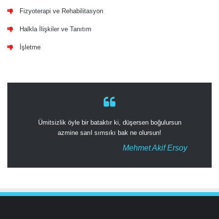
Fizyoterapi ve Rehabilitasyon
Halkla İlişkiler ve Tanıtım
İşletme
Ümitsizlik öyle bir bataktır ki, düşersen boğulursun
azmine sarıl sımsıkı bak ne olursun!
Mehmet Akif Ersoy