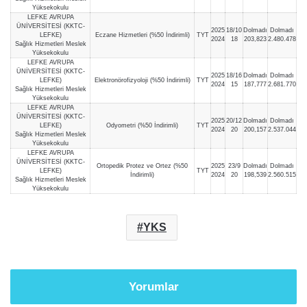
Yüksekokulu
LEFKE AVRUPA
ÜNİVERSİTESİ (KKTC-
2025
18/10
Dolmadı
Dolmadı
LEFKE)
Eczane Hizmetleri (%50 İndirimli)
TYT
2024
18
203,823
2.480.478
Sağlık Hizmetleri Meslek
Yüksekokulu
LEFKE AVRUPA
ÜNİVERSİTESİ (KKTC-
2025
18/16
Dolmadı
Dolmadı
LEFKE)
Elektronörofizyoloji (%50 İndirimli)
TYT
2024
15
187,777
2.681.770
Sağlık Hizmetleri Meslek
Yüksekokulu
LEFKE AVRUPA
ÜNİVERSİTESİ (KKTC-
2025
20/12
Dolmadı
Dolmadı
LEFKE)
Odyometri (%50 İndirimli)
TYT
2024
20
200,157
2.537.044
Sağlık Hizmetleri Meslek
Yüksekokulu
LEFKE AVRUPA
ÜNİVERSİTESİ (KKTC-
Ortopedik Protez ve Ortez (%50
2025
23/9
Dolmadı
Dolmadı
LEFKE)
TYT
İndirimli)
2024
20
198,539
2.560.515
Sağlık Hizmetleri Meslek
Yüksekokulu
YKS
Yorumlar