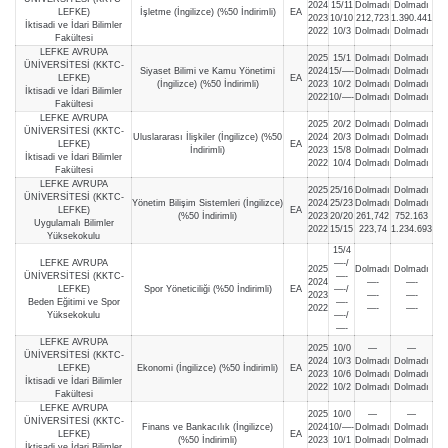
2024
15/11
Dolmadı
Dolmadı
LEFKE)
İşletme (İngilizce) (%50 İndirimli)
EA
2023
10/10
212,723
1.390.441
İktisadi ve İdari Bilimler
2022
10/3
Dolmadı
Dolmadı
Fakültesi
LEFKE AVRUPA
2025
15/1
Dolmadı
Dolmadı
ÜNİVERSİTESİ (KKTC-
Siyaset Bilimi ve Kamu Yönetimi
2024
15/—-
Dolmadı
Dolmadı
LEFKE)
EA
(İngilizce) (%50 İndirimli)
2023
10/2
Dolmadı
Dolmadı
İktisadi ve İdari Bilimler
2022
10/—-
Dolmadı
Dolmadı
Fakültesi
LEFKE AVRUPA
2025
20/2
Dolmadı
Dolmadı
ÜNİVERSİTESİ (KKTC-
Uluslararası İlişkiler (İngilizce) (%50
2024
20/3
Dolmadı
Dolmadı
LEFKE)
EA
İndirimli)
2023
15/8
Dolmadı
Dolmadı
İktisadi ve İdari Bilimler
2022
10/4
Dolmadı
Dolmadı
Fakültesi
LEFKE AVRUPA
2025
25/16
Dolmadı
Dolmadı
ÜNİVERSİTESİ (KKTC-
Yönetim Bilişim Sistemleri (İngilizce)
2024
25/23
Dolmadı
Dolmadı
LEFKE)
EA
(%50 İndirimli)
2023
20/20
261,742
752.163
Uygulamalı Bilimler
2022
15/15
223,74
1.234.693
Yüksekokulu
15/4
LEFKE AVRUPA
—-/
2025
Dolmadı
Dolmadı
ÜNİVERSİTESİ (KKTC-
—-
2024
—-
—-
LEFKE)
Spor Yöneticiliği (%50 İndirimli)
EA
—-/
2023
—-
—-
Beden Eğitimi ve Spor
—-
2022
—-
—-
Yüksekokulu
—-/
—-
LEFKE AVRUPA
2025
10/0
—
—
ÜNİVERSİTESİ (KKTC-
2024
10/3
Dolmadı
Dolmadı
LEFKE)
Ekonomi (İngilizce) (%50 İndirimli)
EA
2023
10/6
Dolmadı
Dolmadı
İktisadi ve İdari Bilimler
2022
10/2
Dolmadı
Dolmadı
Fakültesi
LEFKE AVRUPA
2025
10/0
—
—
ÜNİVERSİTESİ (KKTC-
Finans ve Bankacılık (İngilizce)
2024
10/—-
Dolmadı
Dolmadı
LEFKE)
EA
(%50 İndirimli)
2023
10/1
Dolmadı
Dolmadı
İktisadi ve İdari Bilimler