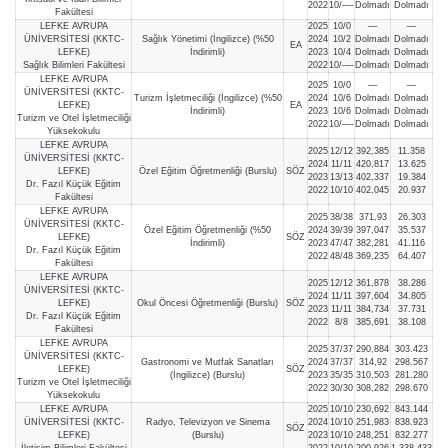
2022
10/—-
Dolmadı
Dolmadı
Fakültesi
LEFKE AVRUPA
2025
10/0
—
—
ÜNİVERSİTESİ (KKTC-
Sağlık Yönetimi (İngilizce) (%50
2024
10/2
Dolmadı
Dolmadı
EA
LEFKE)
İndirimli)
2023
10/4
Dolmadı
Dolmadı
Sağlık Bilimleri Fakültesi
2022
10/—-
Dolmadı
Dolmadı
LEFKE AVRUPA
2025
10/0
—
—
ÜNİVERSİTESİ (KKTC-
Turizm İşletmeciliği (İngilizce) (%50
2024
10/6
Dolmadı
Dolmadı
LEFKE)
EA
İndirimli)
2023
10/6
Dolmadı
Dolmadı
Turizm ve Otel İşletmeciliği
2022
10/—-
Dolmadı
Dolmadı
Yüksekokulu
LEFKE AVRUPA
2025
12/12
392,385
11.358
ÜNİVERSİTESİ (KKTC-
2024
11/11
420,817
13.625
LEFKE)
Özel Eğitim Öğretmenliği (Burslu)
SÖZ
2023
13/13
402,337
19.384
Dr. Fazıl Küçük Eğitim
2022
10/10
402,045
20.937
Fakültesi
LEFKE AVRUPA
2025
38/38
371,93
26.303
ÜNİVERSİTESİ (KKTC-
Özel Eğitim Öğretmenliği (%50
2024
39/39
397,047
35.537
LEFKE)
SÖZ
İndirimli)
2023
47/47
382,281
41.116
Dr. Fazıl Küçük Eğitim
2022
48/48
369,235
64.407
Fakültesi
LEFKE AVRUPA
2025
12/12
361,878
38.286
ÜNİVERSİTESİ (KKTC-
2024
11/11
397,604
34.805
LEFKE)
Okul Öncesi Öğretmenliği (Burslu)
SÖZ
2023
11/11
384,734
37.731
Dr. Fazıl Küçük Eğitim
2022
8/8
385,691
38.108
Fakültesi
LEFKE AVRUPA
2025
37/37
290,884
303.423
ÜNİVERSİTESİ (KKTC-
Gastronomi ve Mutfak Sanatları
2024
37/37
314,92
298.567
LEFKE)
SÖZ
(İngilizce) (Burslu)
2023
35/35
310,503
281.280
Turizm ve Otel İşletmeciliği
2022
30/30
308,282
298.670
Yüksekokulu
LEFKE AVRUPA
2025
10/10
230,692
843.144
ÜNİVERSİTESİ (KKTC-
Radyo, Televizyon ve Sinema
2024
10/10
251,983
838.923
SÖZ
LEFKE)
(Burslu)
2023
10/10
248,251
832.277
İletişim Bilimleri Fakültesi
2022
10/10
200,926
1.338.433