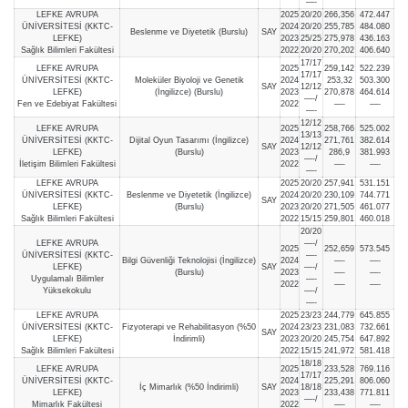
—-
LEFKE AVRUPA
2025
20/20
266,356
472.447
ÜNİVERSİTESİ (KKTC-
2024
20/20
255,785
484.080
Beslenme ve Diyetetik (Burslu)
SAY
LEFKE)
2023
25/25
275,978
436.163
Sağlık Bilimleri Fakültesi
2022
20/20
270,202
406.640
17/17
LEFKE AVRUPA
2025
259,142
522.239
17/17
ÜNİVERSİTESİ (KKTC-
Moleküler Biyoloji ve Genetik
2024
253,32
503.300
SAY
12/12
LEFKE)
(İngilizce) (Burslu)
2023
270,878
464.614
—-/
Fen ve Edebiyat Fakültesi
2022
—-
—-
—-
12/12
LEFKE AVRUPA
2025
258,766
525.002
13/13
ÜNİVERSİTESİ (KKTC-
Dijital Oyun Tasarımı (İngilizce)
2024
271,761
382.614
SAY
12/12
LEFKE)
(Burslu)
2023
286,9
381.993
—-/
İletişim Bilimleri Fakültesi
2022
—-
—-
—-
LEFKE AVRUPA
2025
20/20
257,941
531.151
ÜNİVERSİTESİ (KKTC-
Beslenme ve Diyetetik (İngilizce)
2024
20/20
230,109
744.771
SAY
LEFKE)
(Burslu)
2023
20/20
271,505
461.077
Sağlık Bilimleri Fakültesi
2022
15/15
259,801
460.018
20/20
LEFKE AVRUPA
—-/
2025
252,659
573.545
ÜNİVERSİTESİ (KKTC-
—-
Bilgi Güvenliği Teknolojisi (İngilizce)
2024
—-
—-
LEFKE)
SAY
—-/
(Burslu)
2023
—-
—-
Uygulamalı Bilimler
—-
2022
—-
—-
Yüksekokulu
—-/
—-
LEFKE AVRUPA
2025
23/23
244,779
645.855
ÜNİVERSİTESİ (KKTC-
Fizyoterapi ve Rehabilitasyon (%50
2024
23/23
231,083
732.661
SAY
LEFKE)
İndirimli)
2023
20/20
245,754
647.892
Sağlık Bilimleri Fakültesi
2022
15/15
241,972
581.418
18/18
LEFKE AVRUPA
2025
233,528
769.116
17/17
ÜNİVERSİTESİ (KKTC-
2024
225,291
806.060
İç Mimarlık (%50 İndirimli)
SAY
18/18
LEFKE)
2023
233,438
771.811
—-/
Mimarlık Fakültesi
2022
—-
—-