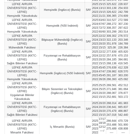
LEFKE AVRUPA
2025
15/15
325,622
228.937
ÜNİVERSİTESİ (KKTC-
2024
13/13
303,139
254.933
Hemşirelik (İngilizce) (Burslu)
SAY
LEFKE)
2023
15/15
326,622
242.799
Hemşirelik Yüksekokulu
2022
21/21
306,365
274.609
LEFKE AVRUPA
2025
63/63
310,527
272.589
ÜNİVERSİTESİ (KKTC-
2024
67/67
288,272
307.230
Hemşirelik (%50 İndirimli)
SAY
LEFKE)
2023
72/72
308,357
297.622
Hemşirelik Yüksekokulu
2022
60/60
303,299
283.514
LEFKE AVRUPA
2025
22/22
309,302
276.572
ÜNİVERSİTESİ (KKTC-
Bilgisayar Mühendisliği (İngilizce)
2024
23/23
322,133
203.346
SAY
LEFKE)
(Burslu)
2023
20/20
351,978
184.769
Mühendislik Fakültesi
2022
15/15
325,08
226.384
LEFKE AVRUPA
2025
22/22
277,839
405.820
ÜNİVERSİTESİ (KKTC-
Fizyoterapi ve Rehabilitasyon
2024
22/22
257,676
470.153
SAY
LEFKE)
(Burslu)
2023
20/20
284,185
394.681
Sağlık Bilimleri Fakültesi
2022
15/15
268,136
416.545
LEFKE AVRUPA
2025
45/45
276,639
412.328
ÜNİVERSİTESİ (KKTC-
2024
47/47
239,982
628.570
Hemşirelik (İngilizce) (%50 İndirimli)
SAY
LEFKE)
2023
45/45
291,187
363.200
Hemşirelik Yüksekokulu
2022
26/26
266,393
425.092
LEFKE AVRUPA
2025
25/25
269,561
452.512
ÜNİVERSİTESİ (KKTC-
Bilişim Sistemleri ve Teknolojileri
2024
25/25
271,946
381.664
LEFKE)
SAY
(İngilizce) (Burslu)
2023
20/20
288,067
376.877
Uygulamalı Bilimler
2022
15/15
252,681
503.172
Yüksekokulu
LEFKE AVRUPA
2025
20/20
268,014
461.983
ÜNİVERSİTESİ (KKTC-
Fizyoterapi ve Rehabilitasyon
2024
20/20
236,641
665.837
SAY
LEFKE)
(İngilizce) (Burslu)
2023
20/20
270,479
466.867
Sağlık Bilimleri Fakültesi
2022
15/15
247,018
542.440
17/17
LEFKE AVRUPA
2025
266,644
470.729
18/18
ÜNİVERSİTESİ (KKTC-
2024
253,488
501.900
İç Mimarlık (Burslu)
SAY
12/12
LEFKE)
2023
275,489
438.808
—-/
Mimarlık Fakültesi
2022
—-
—-