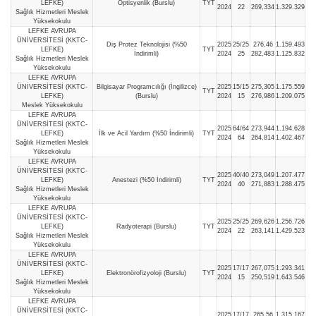
LEFKE)
Optisyenlik (Burslu)
TYT
2024
22
269,334
1.329.329
Sağlık Hizmetleri Meslek
Yüksekokulu
LEFKE AVRUPA
ÜNİVERSİTESİ (KKTC-
Diş Protez Teknolojisi (%50
2025
25/25
276,46
1.159.493
LEFKE)
TYT
İndirimli)
2024
25
282,483
1.125.832
Sağlık Hizmetleri Meslek
Yüksekokulu
LEFKE AVRUPA
ÜNİVERSİTESİ (KKTC-
Bilgisayar Programcılığı (İngilizce)
2025
15/15
275,305
1.175.559
TYT
LEFKE)
(Burslu)
2024
15
276,986
1.209.075
Meslek Yüksekokulu
LEFKE AVRUPA
ÜNİVERSİTESİ (KKTC-
2025
64/64
273,944
1.194.628
LEFKE)
İlk ve Acil Yardım (%50 İndirimli)
TYT
2024
64
264,814
1.402.467
Sağlık Hizmetleri Meslek
Yüksekokulu
LEFKE AVRUPA
ÜNİVERSİTESİ (KKTC-
2025
40/40
273,049
1.207.477
LEFKE)
Anestezi (%50 İndirimli)
TYT
2024
40
271,883
1.288.475
Sağlık Hizmetleri Meslek
Yüksekokulu
LEFKE AVRUPA
ÜNİVERSİTESİ (KKTC-
2025
25/25
269,626
1.256.726
LEFKE)
Radyoterapi (Burslu)
TYT
2024
22
263,141
1.429.523
Sağlık Hizmetleri Meslek
Yüksekokulu
LEFKE AVRUPA
ÜNİVERSİTESİ (KKTC-
2025
17/17
267,075
1.293.341
LEFKE)
Elektronörofizyoloji (Burslu)
TYT
2024
15
250,519
1.643.546
Sağlık Hizmetleri Meslek
Yüksekokulu
LEFKE AVRUPA
ÜNİVERSİTESİ (KKTC-
2025
17/17
265,56
1.315.167