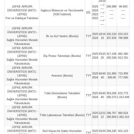
20/20
—-/
LEFKE AVRUPA
2025
246,989
96.605
—-
ÜNİVERSİTESİ (KKTC-
İngilizce Mütercim ve Tercümanlık
2024
—-
—-
DİL
—-/
LEFKE)
(%50 İndirimli)
2023
—-
—-
—-
Fen ve Edebiyat Fakültesi
2022
—-
—-
—-/
—-
LEFKE AVRUPA
ÜNİVERSİTESİ (KKTC-
2025
16/16
320,233
633.015
LEFKE)
İlk ve Acil Yardım (Burslu)
TYT
2024
16
307,826
786.888
Sağlık Hizmetleri Meslek
Yüksekokulu
LEFKE AVRUPA
ÜNİVERSİTESİ (KKTC-
2025
25/25
317,189
662.380
LEFKE)
Diş Protez Teknolojisi (Burslu)
TYT
2024
25
305,548
813.781
Sağlık Hizmetleri Meslek
Yüksekokulu
LEFKE AVRUPA
ÜNİVERSİTESİ (KKTC-
2025
40/40
311,984
715.858
LEFKE)
Anestezi (Burslu)
TYT
2024
40
308,68
777.090
Sağlık Hizmetleri Meslek
Yüksekokulu
LEFKE AVRUPA
ÜNİVERSİTESİ (KKTC-
Tıbbi Görüntüleme Teknikleri
2025
40/40
303,008
815.773
LEFKE)
TYT
(Burslu)
2024
40
290,273
1.013.406
Sağlık Hizmetleri Meslek
Yüksekokulu
LEFKE AVRUPA
ÜNİVERSİTESİ (KKTC-
2025
22/22
296,767
890.624
LEFKE)
Tıbbi Laboratuvar Teknikleri (Burslu)
TYT
2024
22
286,809
1.062.415
Sağlık Hizmetleri Meslek
Yüksekokulu
LEFKE AVRUPA
ÜNİVERSİTESİ (KKTC-
Sivil Havacılık Kabin Hizmetleri
2025
20/20
294,245
922.123
TYT