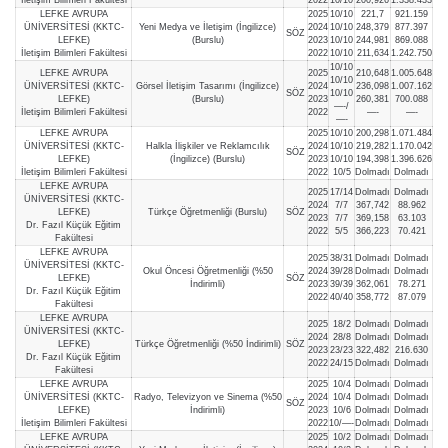
LEFKE AVRUPA
2025
10/10
221,7
921.159
ÜNİVERSİTESİ (KKTC-
Yeni Medya ve İletişim (İngilizce)
2024
10/10
248,379
877.397
SÖZ
LEFKE)
(Burslu)
2023
10/10
244,981
869.088
İletişim Bilimleri Fakültesi
2022
10/10
211,634
1.242.750
10/10
LEFKE AVRUPA
2025
210,648
1.005.648
10/10
ÜNİVERSİTESİ (KKTC-
Görsel İletişim Tasarımı (İngilizce)
2024
236,098
1.007.162
SÖZ
10/10
LEFKE)
(Burslu)
2023
260,381
700.088
—-/
İletişim Bilimleri Fakültesi
2022
—-
—-
—-
LEFKE AVRUPA
2025
10/10
200,298
1.071.484
ÜNİVERSİTESİ (KKTC-
Halkla İlişkiler ve Reklamcılık
2024
10/10
219,282
1.170.042
SÖZ
LEFKE)
(İngilizce) (Burslu)
2023
10/10
194,398
1.396.626
İletişim Bilimleri Fakültesi
2022
10/5
Dolmadı
Dolmadı
LEFKE AVRUPA
2025
17/14
Dolmadı
Dolmadı
ÜNİVERSİTESİ (KKTC-
2024
7/7
367,742
88.962
LEFKE)
Türkçe Öğretmenliği (Burslu)
SÖZ
2023
7/7
369,158
63.103
Dr. Fazıl Küçük Eğitim
2022
5/5
366,223
70.421
Fakültesi
LEFKE AVRUPA
2025
38/31
Dolmadı
Dolmadı
ÜNİVERSİTESİ (KKTC-
Okul Öncesi Öğretmenliği (%50
2024
39/28
Dolmadı
Dolmadı
LEFKE)
SÖZ
İndirimli)
2023
39/39
362,061
78.271
Dr. Fazıl Küçük Eğitim
2022
40/40
358,772
87.079
Fakültesi
LEFKE AVRUPA
2025
18/2
Dolmadı
Dolmadı
ÜNİVERSİTESİ (KKTC-
2024
28/8
Dolmadı
Dolmadı
LEFKE)
Türkçe Öğretmenliği (%50 İndirimli)
SÖZ
2023
23/23
322,482
216.630
Dr. Fazıl Küçük Eğitim
2022
24/15
Dolmadı
Dolmadı
Fakültesi
LEFKE AVRUPA
2025
10/4
Dolmadı
Dolmadı
ÜNİVERSİTESİ (KKTC-
Radyo, Televizyon ve Sinema (%50
2024
10/4
Dolmadı
Dolmadı
SÖZ
LEFKE)
İndirimli)
2023
10/6
Dolmadı
Dolmadı
İletişim Bilimleri Fakültesi
2022
10/—-
Dolmadı
Dolmadı
LEFKE AVRUPA
2025
10/2
Dolmadı
Dolmadı