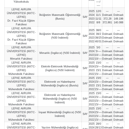
Yüksekokulu
—-/
—-
LEFKE AVRUPA
2025
12/0
—
—
ÜNİVERSİTESİ (KKTC-
İlköğretim Matematik Öğretmenliği
2024
11/1
Dolmadı
Dolmadı
LEFKE)
SAY
(Burslu)
2023
11/11
372,28
149.196
Dr. Fazıl Küçük Eğitim
2022
8/8
372,861
140.088
Fakültesi
LEFKE AVRUPA
2025
38/0
—
—
ÜNİVERSİTESİ (KKTC-
İlköğretim Matematik Öğretmenliği
2024
39/2
Dolmadı
Dolmadı
LEFKE)
SAY
(%50 İndirimli)
2023
39/25
Dolmadı
Dolmadı
Dr. Fazıl Küçük Eğitim
2022
40/31
Dolmadı
Dolmadı
Fakültesi
LEFKE AVRUPA
2025
5/0
—
—
ÜNİVERSİTESİ (KKTC-
2024
5/—-
Dolmadı
Dolmadı
Mimarlık (İngilizce) (%50 İndirimli)
SAY
LEFKE)
2023
10/—-
Dolmadı
Dolmadı
Mimarlık Fakültesi
2022
10/—-
Dolmadı
Dolmadı
LEFKE AVRUPA
2025
15/0
—
—
ÜNİVERSİTESİ (KKTC-
Elektrik-Elektronik Mühendisliği
2024
15/—-
Dolmadı
Dolmadı
SAY
LEFKE)
(İngilizce) (%50 İndirimli)
2023
15/1
Dolmadı
Dolmadı
Mühendislik Fakültesi
2022
15/—-
Dolmadı
Dolmadı
LEFKE AVRUPA
2025
15/0
—
—
ÜNİVERSİTESİ (KKTC-
Elektronik ve Haberleşme
2024
15/—-
Dolmadı
Dolmadı
SAY
LEFKE)
Mühendisliği (İngilizce) (Burslu)
2023
15/1
Dolmadı
Dolmadı
Mühendislik Fakültesi
2022
15/—-
Dolmadı
Dolmadı
LEFKE AVRUPA
2025
15/0
—
—
Elektronik ve Haberleşme
ÜNİVERSİTESİ (KKTC-
2024
15/—-
Dolmadı
Dolmadı
Mühendisliği (İngilizce) (%50
SAY
LEFKE)
2023
15/—-
Dolmadı
Dolmadı
İndirimli)
Mühendislik Fakültesi
2022
15/—-
Dolmadı
Dolmadı
LEFKE AVRUPA
2025
15/0
—
—
ÜNİVERSİTESİ (KKTC-
İnşaat Mühendisliği (İngilizce) (%50
2024
15/—-
Dolmadı
Dolmadı
SAY
LEFKE)
İndirimli)
2023
15/—-
Dolmadı
Dolmadı
Mühendislik Fakültesi
2022
15/—-
Dolmadı
Dolmadı
LEFKE AVRUPA
2025
28/0
—
—
ÜNİVERSİTESİ (KKTC-
Yazılım Mühendisliği (İngilizce)
2024
28/13
Dolmadı
Dolmadı