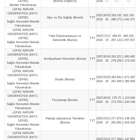
LEFKE)
(Burslu) (İngilizce)
2024
—-
—-
—-
Meslek Yüksekokulu
LEFKE AVRUPA
ÜNİVERSİTESİ (KKTC-
2025
35/35
293,532
931.100
LEFKE)
Ağız ve Diş Sağlığı (Burslu)
TYT
2024
34
288,271
1.041.571
Sağlık Hizmetleri Meslek
Yüksekokulu
LEFKE AVRUPA
ÜNİVERSİTESİ (KKTC-
Tıbbi Dokümantasyon ve
2025
17/17
289,45
983.320
LEFKE)
TYT
Sekreterlik (Burslu)
2024
15
287,122
1.057.917
Sağlık Hizmetleri Meslek
Yüksekokulu
LEFKE AVRUPA
ÜNİVERSİTESİ (KKTC-
2025
30/30
283,221
1.065.992
LEFKE)
Ameliyathane Hizmetleri (Burslu)
TYT
2024
30
279,256
1.174.010
Sağlık Hizmetleri Meslek
Yüksekokulu
LEFKE AVRUPA
ÜNİVERSİTESİ (KKTC-
2025
25/25
282,841
1.071.087
LEFKE)
Diyaliz (Burslu)
TYT
2024
25
267,405
1.360.500
Sağlık Hizmetleri Meslek
Yüksekokulu
LEFKE AVRUPA
ÜNİVERSİTESİ (KKTC-
2025
30/30
279,75
1.113.640
LEFKE)
Fizyoterapi (Burslu)
TYT
2024
30
274,704
1.244.148
Sağlık Hizmetleri Meslek
Yüksekokulu
LEFKE AVRUPA
ÜNİVERSİTESİ (KKTC-
Patoloji Laboratuvar Teknikleri
2025
15/15
277,974
1.138.291
LEFKE)
TYT
(Burslu)
2024
15
263,961
1.416.202
Sağlık Hizmetleri Meslek
Yüksekokulu
LEFKE AVRUPA
ÜNİVERSİTESİ (KKTC-
2025
22/22
277,309
1.147.601