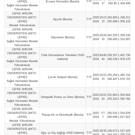
LEFKE)
Eczane Hizmetleri (Burslu)
TYT
2024
17
262,85
1.434.406
Sağlık Hizmetleri Meslek
Yüksekokulu
LEFKE AVRUPA
ÜNİVERSİTESİ (KKTC-
2025
15/15
263,905
1.339.212
Aşçılık (Burslu)
TYT
LEFKE)
2024
15
255,498
1.558.143
Meslek Yüksekokulu
LEFKE AVRUPA
ÜNİVERSİTESİ (KKTC-
2025
20/20
262,525
1.359.230
LEFKE)
Odyometri (Burslu)
TYT
2024
20
258,045
1.514.697
Sağlık Hizmetleri Meslek
Yüksekokulu
LEFKE AVRUPA
ÜNİVERSİTESİ (KKTC-
Tıbbi Görüntüleme Teknikleri (%50
2025
40/40
259,557
1.402.726
LEFKE)
TYT
İndirimli)
2024
40
248,529
1.678.276
Sağlık Hizmetleri Meslek
Yüksekokulu
LEFKE AVRUPA
ÜNİVERSİTESİ (KKTC-
2025
15/15
255,254
1.465.742
LEFKE)
Çocuk Gelişimi (Burslu)
TYT
2024
15
248,447
1.679.722
Sağlık Hizmetleri Meslek
Yüksekokulu
LEFKE AVRUPA
ÜNİVERSİTESİ (KKTC-
2025
22/22
252,663
1.503.904
LEFKE)
Ortopedik Protez ve Ortez (Burslu)
TYT
2024
20
255,343
1.560.784
Sağlık Hizmetleri Meslek
Yüksekokulu
LEFKE AVRUPA
ÜNİVERSİTESİ (KKTC-
2025
7/7
250,531
1.534.829
Pastacılık ve Ekmekçilik (Burslu)
TYT
LEFKE)
2024
7
240,646
1.817.822
Meslek Yüksekokulu
LEFKE AVRUPA
ÜNİVERSİTESİ (KKTC-
2025
35/35
249,673
1.547.420
LEFKE)
Ağız ve Diş Sağlığı (%50 İndirimli)
TYT
2024
34
244,161
1.755.223