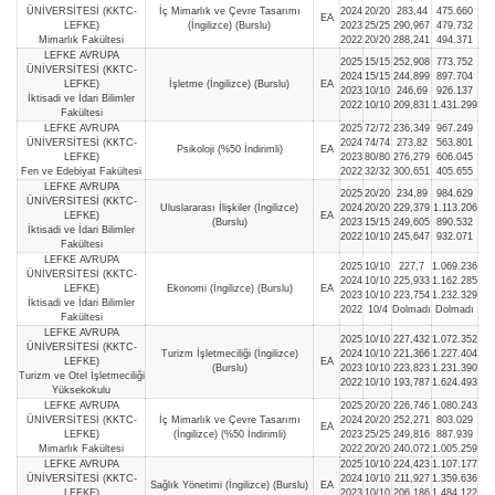
ÜNİVERSİTESİ (KKTC-
İç Mimarlık ve Çevre Tasarımı
2024
20/20
283,44
475.660
EA
LEFKE)
(İngilizce) (Burslu)
2023
25/25
290,967
479.732
Mimarlık Fakültesi
2022
20/20
288,241
494.371
LEFKE AVRUPA
2025
15/15
252,908
773.752
ÜNİVERSİTESİ (KKTC-
2024
15/15
244,899
897.704
LEFKE)
İşletme (İngilizce) (Burslu)
EA
2023
10/10
246,69
926.137
İktisadi ve İdari Bilimler
2022
10/10
209,831
1.431.299
Fakültesi
LEFKE AVRUPA
2025
72/72
236,349
967.249
ÜNİVERSİTESİ (KKTC-
2024
74/74
273,82
563.801
Psikoloji (%50 İndirimli)
EA
LEFKE)
2023
80/80
276,279
606.045
Fen ve Edebiyat Fakültesi
2022
32/32
300,651
405.655
LEFKE AVRUPA
2025
20/20
234,89
984.629
ÜNİVERSİTESİ (KKTC-
Uluslararası İlişkiler (İngilizce)
2024
20/20
229,379
1.113.206
LEFKE)
EA
(Burslu)
2023
15/15
249,605
890.532
İktisadi ve İdari Bilimler
2022
10/10
245,647
932.071
Fakültesi
LEFKE AVRUPA
2025
10/10
227,7
1.069.236
ÜNİVERSİTESİ (KKTC-
2024
10/10
225,933
1.162.285
LEFKE)
Ekonomi (İngilizce) (Burslu)
EA
2023
10/10
223,754
1.232.329
İktisadi ve İdari Bilimler
2022
10/4
Dolmadı
Dolmadı
Fakültesi
LEFKE AVRUPA
2025
10/10
227,432
1.072.352
ÜNİVERSİTESİ (KKTC-
Turizm İşletmeciliği (İngilizce)
2024
10/10
221,366
1.227.404
LEFKE)
EA
(Burslu)
2023
10/10
223,823
1.231.390
Turizm ve Otel İşletmeciliği
2022
10/10
193,787
1.624.493
Yüksekokulu
LEFKE AVRUPA
2025
20/20
226,746
1.080.243
ÜNİVERSİTESİ (KKTC-
İç Mimarlık ve Çevre Tasarımı
2024
20/20
252,271
803.029
EA
LEFKE)
(İngilizce) (%50 İndirimli)
2023
25/25
249,816
887.939
Mimarlık Fakültesi
2022
20/20
240,072
1.005.259
LEFKE AVRUPA
2025
10/10
224,423
1.107.177
ÜNİVERSİTESİ (KKTC-
2024
10/10
211,927
1.359.636
Sağlık Yönetimi (İngilizce) (Burslu)
EA
LEFKE)
2023
10/10
206,186
1.484.122