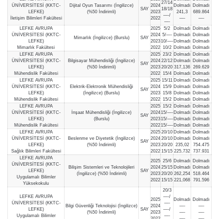
27/14
ÜNİVERSİTESİ (KKTC-
Dijital Oyun Tasarımı (İngilizce)
2024
Dolmadı
Dolmadı
SAY
18/18
LEFKE)
(%50 İndirimli)
2023
241,3
689.864
—-/
İletişim Bilimleri Fakültesi
2022
—-
—-
—-
LEFKE AVRUPA
2025
5/2
Dolmadı
Dolmadı
ÜNİVERSİTESİ (KKTC-
2024
5/—-
Dolmadı
Dolmadı
Mimarlık (İngilizce) (Burslu)
SAY
LEFKE)
2023
10/—-
Dolmadı
Dolmadı
Mimarlık Fakültesi
2022
10/2
Dolmadı
Dolmadı
LEFKE AVRUPA
2025
23/2
Dolmadı
Dolmadı
ÜNİVERSİTESİ (KKTC-
Bilgisayar Mühendisliği (İngilizce)
2024
22/12
Dolmadı
Dolmadı
SAY
LEFKE)
(%50 İndirimli)
2023
20/20
317,136
269.629
Mühendislik Fakültesi
2022
15/4
Dolmadı
Dolmadı
LEFKE AVRUPA
2025
15/11
Dolmadı
Dolmadı
ÜNİVERSİTESİ (KKTC-
Elektrik-Elektronik Mühendisliği
2024
15/9
Dolmadı
Dolmadı
SAY
LEFKE)
(İngilizce) (Burslu)
2023
15/8
Dolmadı
Dolmadı
Mühendislik Fakültesi
2022
15/2
Dolmadı
Dolmadı
LEFKE AVRUPA
2025
15/2
Dolmadı
Dolmadı
ÜNİVERSİTESİ (KKTC-
İnşaat Mühendisliği (İngilizce)
2024
15/—-
Dolmadı
Dolmadı
SAY
LEFKE)
(Burslu)
2023
15/—-
Dolmadı
Dolmadı
Mühendislik Fakültesi
2022
15/—-
Dolmadı
Dolmadı
LEFKE AVRUPA
2025
20/10
Dolmadı
Dolmadı
ÜNİVERSİTESİ (KKTC-
Beslenme ve Diyetetik (İngilizce)
2024
20/10
Dolmadı
Dolmadı
SAY
LEFKE)
(%50 İndirimli)
2023
20/20
235,02
754.475
Sağlık Bilimleri Fakültesi
2022
15/15
225,732
737.931
LEFKE AVRUPA
2025
25/6
Dolmadı
Dolmadı
ÜNİVERSİTESİ (KKTC-
Bilişim Sistemleri ve Teknolojileri
2024
25/15
Dolmadı
Dolmadı
LEFKE)
SAY
(İngilizce) (%50 İndirimli)
2023
20/20
262,254
518.464
Uygulamalı Bilimler
2022
15/15
221,068
791.596
Yüksekokulu
20/3
LEFKE AVRUPA
—-/
2025
Dolmadı
Dolmadı
ÜNİVERSİTESİ (KKTC-
—-
Bilgi Güvenliği Teknolojisi (İngilizce)
2024
—-
—-
LEFKE)
SAY
—-/
(%50 İndirimli)
2023
—-
—-
Uygulamalı Bilimler
—-
2022
—-
—-