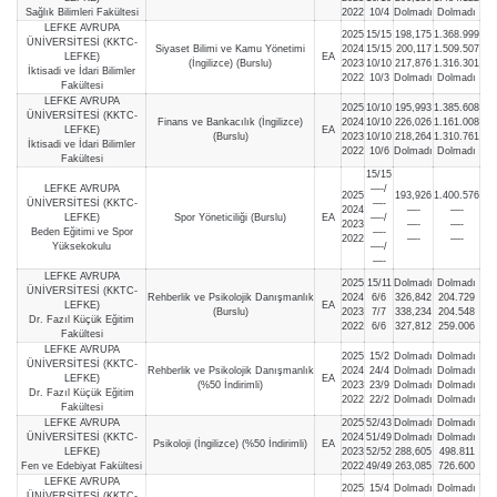
Sağlık Bilimleri Fakültesi
2022
10/4
Dolmadı
Dolmadı
LEFKE AVRUPA
2025
15/15
198,175
1.368.999
ÜNİVERSİTESİ (KKTC-
Siyaset Bilimi ve Kamu Yönetimi
2024
15/15
200,117
1.509.507
LEFKE)
EA
(İngilizce) (Burslu)
2023
10/10
217,876
1.316.301
İktisadi ve İdari Bilimler
2022
10/3
Dolmadı
Dolmadı
Fakültesi
LEFKE AVRUPA
2025
10/10
195,993
1.385.608
ÜNİVERSİTESİ (KKTC-
Finans ve Bankacılık (İngilizce)
2024
10/10
226,026
1.161.008
LEFKE)
EA
(Burslu)
2023
10/10
218,264
1.310.761
İktisadi ve İdari Bilimler
2022
10/6
Dolmadı
Dolmadı
Fakültesi
15/15
LEFKE AVRUPA
—-/
2025
193,926
1.400.576
ÜNİVERSİTESİ (KKTC-
—-
2024
—-
—-
LEFKE)
Spor Yöneticiliği (Burslu)
EA
—-/
2023
—-
—-
Beden Eğitimi ve Spor
—-
2022
—-
—-
Yüksekokulu
—-/
—-
LEFKE AVRUPA
2025
15/11
Dolmadı
Dolmadı
ÜNİVERSİTESİ (KKTC-
Rehberlik ve Psikolojik Danışmanlık
2024
6/6
326,842
204.729
LEFKE)
EA
(Burslu)
2023
7/7
338,234
204.548
Dr. Fazıl Küçük Eğitim
2022
6/6
327,812
259.006
Fakültesi
LEFKE AVRUPA
2025
15/2
Dolmadı
Dolmadı
ÜNİVERSİTESİ (KKTC-
Rehberlik ve Psikolojik Danışmanlık
2024
24/4
Dolmadı
Dolmadı
LEFKE)
EA
(%50 İndirimli)
2023
23/9
Dolmadı
Dolmadı
Dr. Fazıl Küçük Eğitim
2022
22/2
Dolmadı
Dolmadı
Fakültesi
LEFKE AVRUPA
2025
52/43
Dolmadı
Dolmadı
ÜNİVERSİTESİ (KKTC-
2024
51/49
Dolmadı
Dolmadı
Psikoloji (İngilizce) (%50 İndirimli)
EA
LEFKE)
2023
52/52
288,605
498.811
Fen ve Edebiyat Fakültesi
2022
49/49
263,085
726.600
LEFKE AVRUPA
2025
15/4
Dolmadı
Dolmadı
ÜNİVERSİTESİ (KKTC-