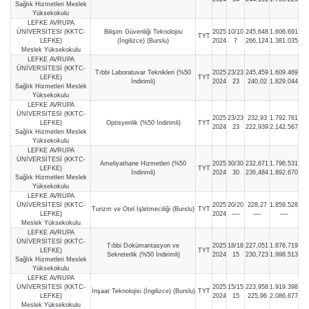
Sağlık Hizmetleri Meslek
Yüksekokulu
LEFKE AVRUPA
ÜNİVERSİTESİ (KKTC-
Bilişim Güvenliği Teknolojisi
2025
10/10
245,648
1.606.691
TYT
LEFKE)
(İngilizce) (Burslu)
2024
7
266,124
1.381.035
Meslek Yüksekokulu
LEFKE AVRUPA
ÜNİVERSİTESİ (KKTC-
Tıbbi Laboratuvar Teknikleri (%50
2025
23/23
245,459
1.609.469
LEFKE)
TYT
İndirimli)
2024
23
240,02
1.829.044
Sağlık Hizmetleri Meslek
Yüksekokulu
LEFKE AVRUPA
ÜNİVERSİTESİ (KKTC-
2025
23/23
232,93
1.792.761
LEFKE)
Optisyenlik (%50 İndirimli)
TYT
2024
23
222,939
2.142.567
Sağlık Hizmetleri Meslek
Yüksekokulu
LEFKE AVRUPA
ÜNİVERSİTESİ (KKTC-
Ameliyathane Hizmetleri (%50
2025
30/30
232,671
1.796.531
LEFKE)
TYT
İndirimli)
2024
30
236,484
1.892.670
Sağlık Hizmetleri Meslek
Yüksekokulu
LEFKE AVRUPA
ÜNİVERSİTESİ (KKTC-
2025
20/20
228,27
1.859.528
Turizm ve Otel İşletmeciliği (Burslu)
TYT
LEFKE)
2024
—-
—-
—-
Meslek Yüksekokulu
LEFKE AVRUPA
ÜNİVERSİTESİ (KKTC-
Tıbbi Dokümantasyon ve
2025
18/18
227,051
1.876.719
LEFKE)
TYT
Sekreterlik (%50 İndirimli)
2024
15
230,723
1.998.513
Sağlık Hizmetleri Meslek
Yüksekokulu
LEFKE AVRUPA
ÜNİVERSİTESİ (KKTC-
2025
15/15
223,958
1.919.398
İnşaat Teknolojisi (İngilizce) (Burslu)
TYT
LEFKE)
2024
15
225,96
2.086.677
Meslek Yüksekokulu