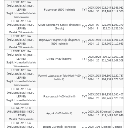
LEFKE AVRUPA
ÜNİVERSİTESİ (KKTC-
2025
30/30
222,247
1.943.032
LEFKE)
Fizyoterapi (%50 İndirimli)
TYT
2024
30
224,189
2.119.360
Sağlık Hizmetleri Meslek
Yüksekokulu
LEFKE AVRUPA
ÜNİVERSİTESİ (KKTC-
Çevre Koruma ve Kontrol (İngilizce)
2025
7/7
221,707
1.950.370
TYT
LEFKE)
(Burslu)
2024
7
222,03
2.159.354
Meslek Yüksekokulu
LEFKE AVRUPA
ÜNİVERSİTESİ (KKTC-
Bilgisayar Programcılığı (İngilizce)
2025
15/15
218,437
1.994.415
TYT
LEFKE)
(%50 İndirimli)
2024
15
224,662
2.110.643
Meslek Yüksekokulu
LEFKE AVRUPA
ÜNİVERSİTESİ (KKTC-
2025
25/25
209,22
2.109.125
LEFKE)
Diyaliz (%50 İndirimli)
TYT
2024
25
221,598
2.167.308
Sağlık Hizmetleri Meslek
Yüksekokulu
LEFKE AVRUPA
ÜNİVERSİTESİ (KKTC-
Patoloji Laboratuvar Teknikleri (%50
2025
15/15
208,196
2.120.737
LEFKE)
TYT
İndirimli)
2024
15
209,937
2.378.317
Sağlık Hizmetleri Meslek
Yüksekokulu
LEFKE AVRUPA
ÜNİVERSİTESİ (KKTC-
2025
25/25
184,152
2.290.407
LEFKE)
Radyoterapi (%50 İndirimli)
TYT
2024
23
201,249
2.520.718
Sağlık Hizmetleri Meslek
Yüksekokulu
LEFKE AVRUPA
ÜNİVERSİTESİ (KKTC-
2025
15/14
Dolmadı
Dolmadı
Aşçılık (%50 İndirimli)
TYT
LEFKE)
2024
15
219,441
2.206.946
Meslek Yüksekokulu
LEFKE AVRUPA
ÜNİVERSİTESİ (KKTC-
Bilişim Güvenliği Teknolojisi
2025
10/5
Dolmadı
Dolmadı