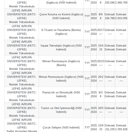
TYT
LEFKE)
(İngilizce) (%50 İndirimli)
2024
8
205,046
2.460.709
Meslek Yüksekokulu
LEFKE AVRUPA
ÜNİVERSİTESİ (KKTC-
Çevre Koruma ve Kontrol (İngilizce)
2025
8/6
Dolmadı
Dolmadı
TYT
LEFKE)
(%50 İndirimli)
2024
8
194,768
2.610.056
Meslek Yüksekokulu
LEFKE AVRUPA
ÜNİVERSİTESİ (KKTC-
E-Ticaret ve Pazarlama (Burslu)
2025
20/17
Dolmadı
Dolmadı
TYT
LEFKE)
(İngilizce)
2024
—-
—-
—-
Meslek Yüksekokulu
LEFKE AVRUPA
ÜNİVERSİTESİ (KKTC-
İnşaat Teknolojisi (İngilizce) (%50
2025
15/4
Dolmadı
Dolmadı
TYT
LEFKE)
İndirimli)
2024
15
Dolmadı
Dolmadı
Meslek Yüksekokulu
LEFKE AVRUPA
ÜNİVERSİTESİ (KKTC-
Mimari Restorasyon (İngilizce)
2025
20/15
Dolmadı
Dolmadı
TYT
LEFKE)
(Burslu)
2024
—-
—-
—-
Meslek Yüksekokulu
LEFKE AVRUPA
ÜNİVERSİTESİ (KKTC-
Mimari Restorasyon (İngilizce) (%50
2025
20/2
Dolmadı
Dolmadı
TYT
LEFKE)
İndirimli)
2024
—-
—-
—-
Meslek Yüksekokulu
LEFKE AVRUPA
ÜNİVERSİTESİ (KKTC-
Pastacılık ve Ekmekçilik (%50
2025
8/3
Dolmadı
Dolmadı
TYT
LEFKE)
İndirimli)
2024
8
Dolmadı
Dolmadı
Meslek Yüksekokulu
LEFKE AVRUPA
ÜNİVERSİTESİ (KKTC-
Turizm ve Otel İşletmeciliği (%50
2025
20/5
Dolmadı
Dolmadı
TYT
LEFKE)
İndirimli)
2024
—-
—-
—-
Meslek Yüksekokulu
LEFKE AVRUPA
ÜNİVERSİTESİ (KKTC-
2025
15/9
Dolmadı
Dolmadı
LEFKE)
Çocuk Gelişimi (%50 İndirimli)
TYT
2024
15
211,235
2.355.628
Sağlık Hizmetleri Meslek