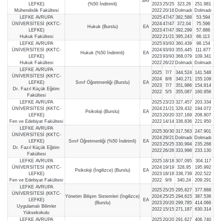
SAY
LEFKE)
(%50 İndirimli)
2023
25/25
323,26
251.981
Mühendislik Fakültesi
2022
20/16
Dolmadı
Dolmadı
LEFKE AVRUPA
2025
47/47
382,588
53.594
ÜNİVERSİTESİ (KKTC-
2024
47/47
372,04
75.596
Hukuk (Burslu)
EA
LEFKE)
2023
47/47
392,299
57.886
Hukuk Fakültesi
2022
21/21
395,243
66.113
LEFKE AVRUPA
2025
93/93
360,439
98.154
ÜNİVERSİTESİ (KKTC-
2024
93/93
355,445
111.877
Hukuk (%50 İndirimli)
EA
LEFKE)
2023
93/93
368,079
109.341
Hukuk Fakültesi
2022
26/22
Dolmadı
Dolmadı
LEFKE AVRUPA
2025
7/7
344,524
141.548
ÜNİVERSİTESİ (KKTC-
2024
8/8
340,271
155.109
LEFKE)
Sınıf Öğretmenliği (Burslu)
EA
2023
7/7
351,986
154.814
Dr. Fazıl Küçük Eğitim
2022
5/5
355,087
160.956
Fakültesi
LEFKE AVRUPA
2025
23/23
327,457
203.334
ÜNİVERSİTESİ (KKTC-
2024
21/21
329,432
194.072
Psikoloji (Burslu)
EA
LEFKE)
2023
20/20
337,169
208.807
Fen ve Edebiyat Fakültesi
2022
14/14
336,836
221.950
LEFKE AVRUPA
2025
30/30
317,563
247.901
ÜNİVERSİTESİ (KKTC-
2024
29/21
Dolmadı
Dolmadı
LEFKE)
Sınıf Öğretmenliği (%50 İndirimli)
EA
2023
25/25
330,994
235.268
Dr. Fazıl Küçük Eğitim
2022
26/26
333,998
233.130
Fakültesi
LEFKE AVRUPA
2025
18/18
307,095
304.117
ÜNİVERSİTESİ (KKTC-
2024
19/19
328,95
195.992
Psikoloji (İngilizce) (Burslu)
EA
LEFKE)
2023
18/18
338,739
202.522
Fen ve Edebiyat Fakültesi
2022
9/9
340,24
209.291
LEFKE AVRUPA
2025
25/25
295,627
377.888
ÜNİVERSİTESİ (KKTC-
Yönetim Bilişim Sistemleri (İngilizce)
2024
25/25
294,615
387.536
LEFKE)
EA
(Burslu)
2023
20/20
299,785
414.066
Uygulamalı Bilimler
2022
15/15
271,187
630.314
Yüksekokulu
LEFKE AVRUPA
2025
20/20
291,627
406.740