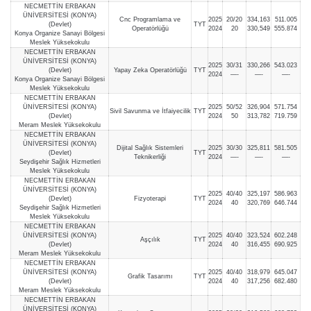
NECMETTİN ERBAKAN
ÜNİVERSİTESİ (KONYA)
Cnc Programlama ve
2025
20/20
334,163
511.005
(Devlet)
TYT
Operatörlüğü
2024
20
330,549
555.874
Konya Organize Sanayi Bölgesi
Meslek Yüksekokulu
NECMETTİN ERBAKAN
ÜNİVERSİTESİ (KONYA)
2025
30/31
330,266
543.023
(Devlet)
Yapay Zeka Operatörlüğü
TYT
2024
—-
—-
—-
Konya Organize Sanayi Bölgesi
Meslek Yüksekokulu
NECMETTİN ERBAKAN
ÜNİVERSİTESİ (KONYA)
2025
50/52
326,904
571.754
Sivil Savunma ve İtfaiyecilik
TYT
(Devlet)
2024
50
313,782
719.759
Meram Meslek Yüksekokulu
NECMETTİN ERBAKAN
ÜNİVERSİTESİ (KONYA)
Dijital Sağlık Sistemleri
2025
30/30
325,811
581.505
(Devlet)
TYT
Teknikerliği
2024
—-
—-
—-
Seydişehir Sağlık Hizmetleri
Meslek Yüksekokulu
NECMETTİN ERBAKAN
ÜNİVERSİTESİ (KONYA)
2025
40/40
325,197
586.963
(Devlet)
Fizyoterapi
TYT
2024
40
320,769
646.744
Seydişehir Sağlık Hizmetleri
Meslek Yüksekokulu
NECMETTİN ERBAKAN
ÜNİVERSİTESİ (KONYA)
2025
40/40
323,524
602.248
Aşçılık
TYT
(Devlet)
2024
40
316,455
690.925
Meram Meslek Yüksekokulu
NECMETTİN ERBAKAN
ÜNİVERSİTESİ (KONYA)
2025
40/40
318,979
645.047
Grafik Tasarımı
TYT
(Devlet)
2024
40
317,256
682.480
Meram Meslek Yüksekokulu
NECMETTİN ERBAKAN
ÜNİVERSİTESİ (KONYA)