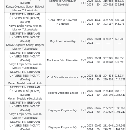
Kontrol ve Otomasyon
2025
20/20
316,568
668.732
(Devlet)
TYT
Teknolojisi
2024
20
295,962
935.801
Konya Organize Sanayi Bölgesi
Meslek Yüksekokulu
NECMETTİN ERBAKAN
ÜNİVERSİTESİ (KONYA)
Ceza İnfaz ve Güvenlik
2025
40/40
309,739
739.944
(Devlet)
TYT
Hizmetleri
2024
40
303,157
842.973
Konya Ereğli Kemal Akman
Meslek Yüksekokulu
NECMETTİN ERBAKAN
ÜNİVERSİTESİ (KONYA)
2025
30/31
309,617
741.238
(Devlet)
Büyük Veri Analistliği
TYT
2024
—-
—-
—-
Konya Organize Sanayi Bölgesi
Meslek Yüksekokulu
NECMETTİN ERBAKAN
ÜNİVERSİTESİ (KONYA)
2025
30/31
307,395
765.855
(Devlet)
Mahkeme Büro Hizmetleri
TYT
2024
30
300,548
875.593
Konya Ereğli Kemal Akman
Meslek Yüksekokulu
NECMETTİN ERBAKAN
ÜNİVERSİTESİ (KONYA)
2025
30/31
294,834
914.534
Özel Güvenlik ve Koruma
TYT
(Devlet)
2024
30
290,218
1.014.159
Meram Meslek Yüksekokulu
NECMETTİN ERBAKAN
ÜNİVERSİTESİ (KONYA)
2025
30/31
289,403
983.916
Tıbbi ve Aromatik Bitkiler
TYT
(Devlet)
2024
30
285,149
1.086.447
Meram Meslek Yüksekokulu
NECMETTİN ERBAKAN
ÜNİVERSİTESİ (KONYA)
2025
60/62
285,242
1.038.856
(Devlet)
Bilgisayar Programcılığı
TYT
2024
60
284,622
1.094.247
Konya Ereğli Kemal Akman
Meslek Yüksekokulu
NECMETTİN ERBAKAN
ÜNİVERSİTESİ (KONYA)
2025
60/62
281,649
1.087.393
Bilgisayar Programcılığı
TYT
(Devlet)
2024
60
279,721
1.167.034