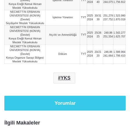
(Devlet)
İşletme Yönetimi
TYT
2024
40
244,075
1.756.812
Konya Ereğli Kemal Akman
Meslek Yüksekokulu
NECMETTİN ERBAKAN
ÜNİVERSİTESİ (KONYA)
2025
30/31
251,279
1.523.990
İşletme Yönetimi
TYT
(Devlet)
2024
30
237,752
1.870.019
Seydişehir Meslek Yüksekokulu
NECMETTİN ERBAKAN
ÜNİVERSİTESİ (KONYA)
2025
25/26
249,96
1.543.277
(Devlet)
Atçılık ve Antrenörlüğü
TYT
2024
25
251,554
1.625.707
Konya Ereğli Kemal Akman
Meslek Yüksekokulu
NECMETTİN ERBAKAN
ÜNİVERSİTESİ (KONYA)
2025
20/21
246,86
1.588.964
(Devlet)
Döküm
TYT
2024
20
241,664
1.799.410
Konya Organize Sanayi Bölgesi
Meslek Yüksekokulu
YKS
Yorumlar
İlgili Makaleler