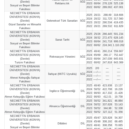
(Devlet)
SÖZ
Reklamcılık
2023
60/64
278,128
525.138
Sosyal ve Beşeri Bilimler
2022
60/62
289,002
437.001
Fakültesi
NECMETTİN ERBAKAN
2025
20/21
288,69
318.606
ÜNİVERSİTESİ (KONYA)
2024
20/22
311,725
317.560
(Devlet)
Geleneksel Türk Sanatları
SÖZ
2023
20/22
290,534
419.435
Güzel Sanatlar ve Mimarlık
2022
20/21
269,532
611.829
Fakültesi
NECMETTİN ERBAKAN
2025
25/26
266,445
501.234
ÜNİVERSİTESİ (KONYA)
2024
30/32
272,475
628.145
(Devlet)
Sanat Tarihi
SÖZ
2023
60/64
241,718
906.018
Sosyal ve Beşeri Bilimler
2022
60/62
224,341
1.110.262
Fakültesi
NECMETTİN ERBAKAN
2025
40/41
260,214
559.667
ÜNİVERSİTESİ (KONYA)
2024
65/69
260,17
752.447
Rekreasyon Yönetimi
SÖZ
(Devlet)
2023
60/64
247,039
845.931
Turizm Fakültesi
2022
60/62
247,818
843.369
NECMETTİN ERBAKAN
2025
2/0
—
—
ÜNİVERSİTESİ (KONYA)
2024
—-/—-
—-
—-
(Devlet)
İlahiyat (KKTC Uyruklu)
SÖZ
2023
—-/—-
—-
—-
Ahmet Keleşoğlu İlahiyat
2022
—-/—-
—-
—-
Fakültesi
NECMETTİN ERBAKAN
2025
40/40
423,938
13.137
ÜNİVERSİTESİ (KONYA)
2024
50/52
422,708
16.226
İngilizce Öğretmenliği
DİL
(Devlet)
2023
90/93
417,332
21.426
Ahmet Keleşoğlu Eğitim Fakültesi
2022
90/93
412,01
19.758
NECMETTİN ERBAKAN
2025
50/52
341,821
46.884
ÜNİVERSİTESİ (KONYA)
2024
50/52
337,628
53.143
Almanca Öğretmenliği
DİL
(Devlet)
2023
50/52
344,98
52.338
Ahmet Keleşoğlu Eğitim Fakültesi
2022
50/52
327,112
51.356
NECMETTİN ERBAKAN
2025
45/47
325,828
54.307
ÜNİVERSİTESİ (KONYA)
2024
45/48
308,192
68.485
(Devlet)
Dilbilimi
DİL
2023
40/41
308,358
70.065
Sosyal ve Beşeri Bilimler
2022
40/41
312,05
57.590