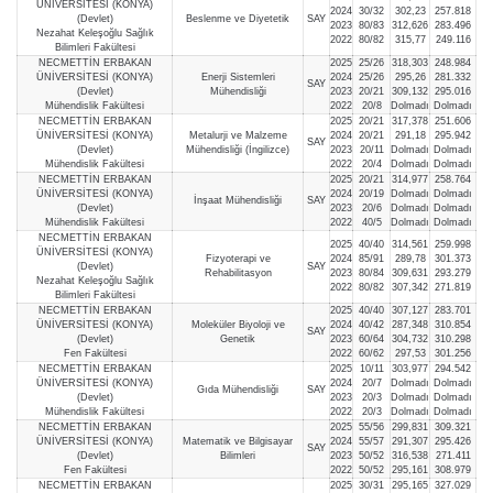
ÜNİVERSİTESİ (KONYA)
2024
30/32
302,23
257.818
(Devlet)
Beslenme ve Diyetetik
SAY
2023
80/83
312,626
283.496
Nezahat Keleşoğlu Sağlık
2022
80/82
315,77
249.116
Bilimleri Fakültesi
NECMETTİN ERBAKAN
2025
25/26
318,303
248.984
ÜNİVERSİTESİ (KONYA)
Enerji Sistemleri
2024
25/26
295,26
281.332
SAY
(Devlet)
Mühendisliği
2023
20/21
309,132
295.016
Mühendislik Fakültesi
2022
20/8
Dolmadı
Dolmadı
NECMETTİN ERBAKAN
2025
20/21
317,378
251.606
ÜNİVERSİTESİ (KONYA)
Metalurji ve Malzeme
2024
20/21
291,18
295.942
SAY
(Devlet)
Mühendisliği (İngilizce)
2023
20/11
Dolmadı
Dolmadı
Mühendislik Fakültesi
2022
20/4
Dolmadı
Dolmadı
NECMETTİN ERBAKAN
2025
20/21
314,977
258.764
ÜNİVERSİTESİ (KONYA)
2024
20/19
Dolmadı
Dolmadı
İnşaat Mühendisliği
SAY
(Devlet)
2023
20/6
Dolmadı
Dolmadı
Mühendislik Fakültesi
2022
40/5
Dolmadı
Dolmadı
NECMETTİN ERBAKAN
2025
40/40
314,561
259.998
ÜNİVERSİTESİ (KONYA)
Fizyoterapi ve
2024
85/91
289,78
301.373
(Devlet)
SAY
Rehabilitasyon
2023
80/84
309,631
293.279
Nezahat Keleşoğlu Sağlık
2022
80/82
307,342
271.819
Bilimleri Fakültesi
NECMETTİN ERBAKAN
2025
40/40
307,127
283.701
ÜNİVERSİTESİ (KONYA)
Moleküler Biyoloji ve
2024
40/42
287,348
310.854
SAY
(Devlet)
Genetik
2023
60/64
304,732
310.298
Fen Fakültesi
2022
60/62
297,53
301.256
NECMETTİN ERBAKAN
2025
10/11
303,977
294.542
ÜNİVERSİTESİ (KONYA)
2024
20/7
Dolmadı
Dolmadı
Gıda Mühendisliği
SAY
(Devlet)
2023
20/3
Dolmadı
Dolmadı
Mühendislik Fakültesi
2022
20/3
Dolmadı
Dolmadı
NECMETTİN ERBAKAN
2025
55/56
299,831
309.321
ÜNİVERSİTESİ (KONYA)
Matematik ve Bilgisayar
2024
55/57
291,307
295.426
SAY
(Devlet)
Bilimleri
2023
50/52
316,538
271.411
Fen Fakültesi
2022
50/52
295,161
308.979
NECMETTİN ERBAKAN
2025
30/31
295,165
327.029