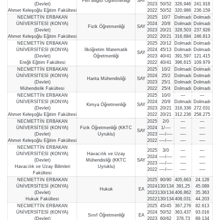
Fen Bilgisi Öğretmenliği
SAY
(Devlet)
2023
50/52
326,946
241.918
Ahmet Keleşoğlu Eğitim Fakültesi
2022
50/52
320,986
236.159
NECMETTİN ERBAKAN
2025
10/7
Dolmadı
Dolmadı
ÜNİVERSİTESİ (KONYA)
2024
20/8
Dolmadı
Dolmadı
Fizik Öğretmenliği
SAY
(Devlet)
2023
20/21
328,503
237.926
Ahmet Keleşoğlu Eğitim Fakültesi
2022
20/21
316,684
246.813
NECMETTİN ERBAKAN
2025
20/12
Dolmadı
Dolmadı
ÜNİVERSİTESİ (KONYA)
İlköğretim Matematik
2024
45/13
Dolmadı
Dolmadı
SAY
(Devlet)
Öğretmenliği
2023
40/41
391,597
121.415
Ereğli Eğitim Fakültesi
2022
40/41
396,615
109.979
NECMETTİN ERBAKAN
2025
10/2
Dolmadı
Dolmadı
ÜNİVERSİTESİ (KONYA)
2024
25/2
Dolmadı
Dolmadı
Harita Mühendisliği
SAY
(Devlet)
2023
25/1
Dolmadı
Dolmadı
Mühendislik Fakültesi
2022
25/4
Dolmadı
Dolmadı
NECMETTİN ERBAKAN
2025
10/0
—
—
ÜNİVERSİTESİ (KONYA)
2024
20/9
Dolmadı
Dolmadı
Kimya Öğretmenliği
SAY
(Devlet)
2023
20/21
316,336
272.031
Ahmet Keleşoğlu Eğitim Fakültesi
2022
20/21
312,236
258.275
NECMETTİN ERBAKAN
2025
2/0
—
—
ÜNİVERSİTESİ (KONYA)
Fizik Öğretmenliği (KKTC
2024
1/—-
—-
—-
SAY
(Devlet)
Uyruklu)
2023
—-/—-
—-
—-
Ahmet Keleşoğlu Eğitim Fakültesi
2022
—-/—-
—-
—-
NECMETTİN ERBAKAN
2025
3/0
—
—
ÜNİVERSİTESİ (KONYA)
Havacılık ve Uzay
2024
—-/—-
—-
—-
(Devlet)
Mühendisliği (KKTC
SAY
2023
—-/—-
—-
—-
Havacılık ve Uzay Bilimleri
Uyruklu)
2022
—-/—-
—-
—-
Fakültesi
NECMETTİN ERBAKAN
2025
90/90
405,663
24.128
ÜNİVERSİTESİ (KONYA)
2024
130/134
391,25
45.089
Hukuk
EA
(Devlet)
2023
130/134
406,862
35.363
Hukuk Fakültesi
2022
130/134
408,031
44.203
NECMETTİN ERBAKAN
2025
45/45
367,276
82.613
ÜNİVERSİTESİ (KONYA)
2024
50/52
363,437
93.016
Sınıf Öğretmenliği
EA
(Devlet)
2023
60/62
376,73
89.134