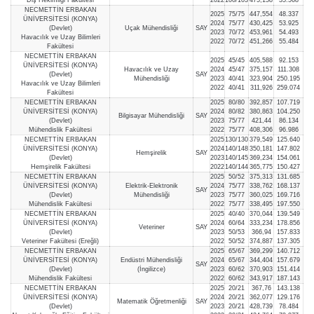
NECMETTİN ERBAKAN
2025
75/75
447,554
48.337
ÜNİVERSİTESİ (KONYA)
2024
75/77
430,425
53.925
(Devlet)
Uçak Mühendisliği
SAY
2023
70/72
453,961
54.493
Havacılık ve Uzay Bilimleri
2022
70/72
451,266
55.484
Fakültesi
NECMETTİN ERBAKAN
2025
45/45
405,588
92.153
ÜNİVERSİTESİ (KONYA)
Havacılık ve Uzay
2024
45/47
375,157
111.308
(Devlet)
SAY
Mühendisliği
2023
40/41
323,904
250.195
Havacılık ve Uzay Bilimleri
2022
40/41
311,926
259.074
Fakültesi
NECMETTİN ERBAKAN
2025
80/80
392,857
107.719
ÜNİVERSİTESİ (KONYA)
2024
80/82
380,863
104.250
Bilgisayar Mühendisliği
SAY
(Devlet)
2023
75/77
421,44
86.134
Mühendislik Fakültesi
2022
75/77
408,306
96.986
NECMETTİN ERBAKAN
2025
130/130
379,549
125.640
ÜNİVERSİTESİ (KONYA)
2024
140/148
350,181
147.802
Hemşirelik
SAY
(Devlet)
2023
140/145
369,234
154.061
Hemşirelik Fakültesi
2022
140/144
365,775
150.427
NECMETTİN ERBAKAN
2025
50/52
375,313
131.685
ÜNİVERSİTESİ (KONYA)
Elektrik-Elektronik
2024
75/77
338,762
168.137
SAY
(Devlet)
Mühendisliği
2023
75/77
360,025
169.716
Mühendislik Fakültesi
2022
75/77
338,495
197.550
NECMETTİN ERBAKAN
2025
40/40
370,044
139.549
ÜNİVERSİTESİ (KONYA)
2024
60/64
333,234
178.856
Veteriner
SAY
(Devlet)
2023
50/53
366,94
157.833
Veteriner Fakültesi (Ereğli)
2022
50/52
374,887
137.305
NECMETTİN ERBAKAN
2025
65/67
369,299
140.712
ÜNİVERSİTESİ (KONYA)
Endüstri Mühendisliği
2024
65/67
344,404
157.679
SAY
(Devlet)
(İngilizce)
2023
60/62
370,903
151.414
Mühendislik Fakültesi
2022
60/62
343,917
187.143
NECMETTİN ERBAKAN
2025
20/21
367,76
143.138
ÜNİVERSİTESİ (KONYA)
2024
20/21
362,077
129.176
Matematik Öğretmenliği
SAY
(Devlet)
2023
20/21
428,739
78.484