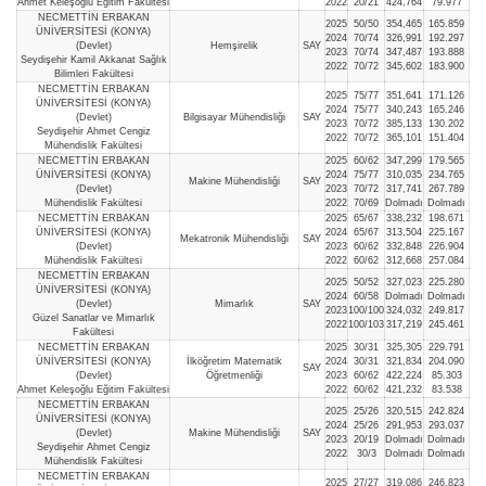
Ahmet Keleşoğlu Eğitim Fakültesi
2022
20/21
424,764
79.977
NECMETTİN ERBAKAN
2025
50/50
354,465
165.859
ÜNİVERSİTESİ (KONYA)
2024
70/74
326,991
192.297
(Devlet)
Hemşirelik
SAY
2023
70/74
347,487
193.888
Seydişehir Kamil Akkanat Sağlık
2022
70/72
345,602
183.900
Bilimleri Fakültesi
NECMETTİN ERBAKAN
2025
75/77
351,641
171.126
ÜNİVERSİTESİ (KONYA)
2024
75/77
340,243
165.246
(Devlet)
Bilgisayar Mühendisliği
SAY
2023
70/72
385,133
130.202
Seydişehir Ahmet Cengiz
2022
70/72
365,101
151.404
Mühendislik Fakültesi
NECMETTİN ERBAKAN
2025
60/62
347,299
179.565
ÜNİVERSİTESİ (KONYA)
2024
75/77
310,035
234.765
Makine Mühendisliği
SAY
(Devlet)
2023
70/72
317,741
267.789
Mühendislik Fakültesi
2022
70/69
Dolmadı
Dolmadı
NECMETTİN ERBAKAN
2025
65/67
338,232
198.671
ÜNİVERSİTESİ (KONYA)
2024
65/67
313,504
225.167
Mekatronik Mühendisliği
SAY
(Devlet)
2023
60/62
332,848
226.904
Mühendislik Fakültesi
2022
60/62
312,668
257.084
NECMETTİN ERBAKAN
2025
50/52
327,023
225.280
ÜNİVERSİTESİ (KONYA)
2024
60/58
Dolmadı
Dolmadı
(Devlet)
Mimarlık
SAY
2023
100/100
324,032
249.817
Güzel Sanatlar ve Mimarlık
2022
100/103
317,219
245.461
Fakültesi
NECMETTİN ERBAKAN
2025
30/31
325,305
229.791
ÜNİVERSİTESİ (KONYA)
İlköğretim Matematik
2024
30/31
321,834
204.090
SAY
(Devlet)
Öğretmenliği
2023
60/62
422,224
85.303
Ahmet Keleşoğlu Eğitim Fakültesi
2022
60/62
421,232
83.538
NECMETTİN ERBAKAN
2025
25/26
320,515
242.824
ÜNİVERSİTESİ (KONYA)
2024
25/26
291,953
293.037
(Devlet)
Makine Mühendisliği
SAY
2023
20/19
Dolmadı
Dolmadı
Seydişehir Ahmet Cengiz
2022
30/3
Dolmadı
Dolmadı
Mühendislik Fakültesi
NECMETTİN ERBAKAN
2025
27/27
319,086
246.823