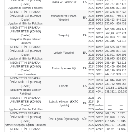
ÜNİVERSİTESİ (KONYA)
2024
70/73
258,181
731.478
Finans ve Bankacılık
EA
(Devlet)
2023
60/62
256,767
807.173
Uygulamalı Bilimler Fakültesi
2022
60/62
254,666
821.287
NECMETTİN ERBAKAN
2025
65/67
268,486
607.843
ÜNİVERSİTESİ (KONYA)
Muhasebe ve Finans
2024
65/69
256,527
750.874
EA
(Devlet)
Yönetimi
2023
60/63
253,463
844.925
Uygulamalı Bilimler Fakültesi
2022
60/62
250,664
869.431
NECMETTİN ERBAKAN
2025
30/31
266,338
629.249
ÜNİVERSİTESİ (KONYA)
2024
30/32
266,99
632.974
(Devlet)
Sosyoloji
EA
2023
60/64
259,093
781.087
Sosyal ve Beşeri Bilimler
2022
60/62
263,315
724.212
Fakültesi
NECMETTİN ERBAKAN
2025
60/62
264,565
647.592
ÜNİVERSİTESİ (KONYA)
2024
60/62
252,368
801.839
Lojistik Yönetimi
EA
(Devlet)
2023
50/52
249,591
890.693
Uygulamalı Bilimler Fakültesi
2022
50/52
248,675
894.150
NECMETTİN ERBAKAN
2025
35/36
258,416
712.613
ÜNİVERSİTESİ (KONYA)
2024
35/36
245,469
890.202
Turizm İşletmeciliği
EA
(Devlet)
2023
30/31
243,176
969.910
Turizm Fakültesi
2022
30/31
242,752
969.678
NECMETTİN ERBAKAN
2025
35/36
243,844
878.626
ÜNİVERSİTESİ (KONYA)
2024
40/42
239,772
966.958
(Devlet)
Felsefe
EA
2023
40/42
232,83
1.105.943
Sosyal ve Beşeri Bilimler
2022
40/41
231,312
1.126.286
Fakültesi
NECMETTİN ERBAKAN
2025
1/0
—
—
ÜNİVERSİTESİ (KONYA)
Lojistik Yönetimi (KKTC
2024
1/—-
—-
—-
EA
(Devlet)
Uyruklu)
2023
—-/—-
—-
—-
Uygulamalı Bilimler Fakültesi
2022
—-/—-
—-
—-
NECMETTİN ERBAKAN
2025
50/50
409,155
5.237
ÜNİVERSİTESİ (KONYA)
2024
50/52
435,829
6.775
Özel Eğitim Öğretmenliği
SÖZ
(Devlet)
2023
120/123
415,515
10.945
Ahmet Keleşoğlu Eğitim Fakültesi
2022
120/123
409,727
15.386
NECMETTİN ERBAKAN
2025
42/42
385,92
14.884