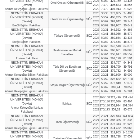
ÜNİVERSİTESİ (KONYA)
2024
50/52
421,159
13.435
Okul Öncesi Öğretmenliği
SÖZ
(Devlet)
2023
70/72
405,683
16.856
Ahmet Keleşoğlu Eğitim Fakültesi
2022
70/72
401,943
21.023
NECMETTİN ERBAKAN
2025
30/30
373,855
24.480
ÜNİVERSİTESİ (KONYA)
2024
50/52
406,285
25.127
Okul Öncesi Öğretmenliği
SÖZ
(Devlet)
2023
60/62
392,842
28.144
Ereğli Eğitim Fakültesi
2022
60/62
391,907
30.649
NECMETTİN ERBAKAN
2025
30/31
346,522
64.868
ÜNİVERSİTESİ (KONYA)
2024
40/41
388,036
48.579
Türkçe Öğretmenliği
SÖZ
(Devlet)
2023
50/52
380,654
43.433
Ereğli Eğitim Fakültesi
2022
50/52
379,454
46.878
NECMETTİN ERBAKAN
2025
65/65
346,519
64.873
ÜNİVERSİTESİ (KONYA)
Gastronomi ve Mutfak
2024
65/69
368,601
86.898
SÖZ
(Devlet)
Sanatları
2023
60/64
358,617
86.552
Turizm Fakültesi
2022
60/62
361,128
81.504
NECMETTİN ERBAKAN
2025
20/21
334,797
94.343
ÜNİVERSİTESİ (KONYA)
Türk Dili ve Edebiyatı
2024
20/21
393,799
39.791
SÖZ
(Devlet)
Öğretmenliği
2023
20/21
379,782
44.692
Ahmet Keleşoğlu Eğitim Fakültesi
2022
20/21
380,699
45.009
NECMETTİN ERBAKAN
2025
50/52
326,682
120.108
ÜNİVERSİTESİ (KONYA)
2024
50/52
372,849
77.079
Sosyal Bilgiler Öğretmenliği
SÖZ
(Devlet)
2023
60/62
365,44
70.852
Ahmet Keleşoğlu Eğitim Fakültesi
2022
60/62
364,358
74.294
NECMETTİN ERBAKAN
2025
168/168
323,496
131.494
ÜNİVERSİTESİ (KONYA)
2024
170/180
370,036
83.464
(Devlet)
İlahiyat
SÖZ
2023
170/180
352,994
101.324
Ahmet Keleşoğlu İlahiyat
2022
170/175
359,32
85.676
Fakültesi
NECMETTİN ERBAKAN
2025
20/21
320,813
141.834
ÜNİVERSİTESİ (KONYA)
2024
20/21
386,385
51.336
Tarih Öğretmenliği
SÖZ
(Devlet)
2023
20/21
375,313
51.925
Ahmet Keleşoğlu Eğitim Fakültesi
2022
20/21
374,432
55.068
NECMETTİN ERBAKAN
2025
20/21
319,953
145.250
ÜNİVERSİTESİ (KONYA)
2024
20/21
382,718
57.658
Coğrafya Öğretmenliği
SÖZ