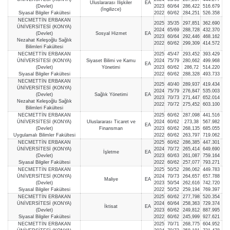
Uluslararası İlişkiler
EA
(Devlet)
2023
60/64
286,422
516.679
(İngilizce)
Siyasal Bilgiler Fakültesi
2022
60/62
284,251
526.358
NECMETTİN ERBAKAN
2025
35/35
297,851
362.690
ÜNİVERSİTESİ (KONYA)
2024
65/69
288,728
432.370
(Devlet)
Sosyal Hizmet
EA
2023
60/64
292,446
468.162
Nezahat Keleşoğlu Sağlık
2022
60/62
299,309
414.572
Bilimleri Fakültesi
NECMETTİN ERBAKAN
2025
45/47
293,452
393.429
ÜNİVERSİTESİ (KONYA)
Siyaset Bilimi ve Kamu
2024
75/79
280,662
499.968
EA
(Devlet)
Yönetimi
2023
60/62
286,72
514.220
Siyasal Bilgiler Fakültesi
2022
60/62
288,328
493.733
NECMETTİN ERBAKAN
2025
40/40
289,937
419.434
ÜNİVERSİTESİ (KONYA)
2024
75/79
276,847
535.003
(Devlet)
Sağlık Yönetimi
EA
2023
70/73
271,447
652.014
Nezahat Keleşoğlu Sağlık
2022
70/72
275,452
603.100
Bilimleri Fakültesi
NECMETTİN ERBAKAN
2025
60/62
287,098
441.516
ÜNİVERSİTESİ (KONYA)
Uluslararası Ticaret ve
2024
60/62
273,38
567.982
EA
(Devlet)
Finansman
2023
60/62
268,135
685.055
Uygulamalı Bilimler Fakültesi
2022
60/62
263,797
719.062
NECMETTİN ERBAKAN
2025
60/62
286,385
447.301
ÜNİVERSİTESİ (KONYA)
2024
70/72
265,414
649.690
İşletme
EA
(Devlet)
2023
60/63
261,087
759.164
Siyasal Bilgiler Fakültesi
2022
60/62
257,077
793.271
NECMETTİN ERBAKAN
2025
50/52
286,062
449.783
ÜNİVERSİTESİ (KONYA)
2024
70/73
264,657
657.788
Maliye
EA
(Devlet)
2023
50/54
262,616
742.720
Siyasal Bilgiler Fakültesi
2022
50/52
259,194
769.397
NECMETTİN ERBAKAN
2025
60/62
277,798
520.354
ÜNİVERSİTESİ (KONYA)
2024
60/64
258,363
729.374
İktisat
EA
(Devlet)
2023
60/62
249,812
887.995
Siyasal Bilgiler Fakültesi
2022
60/62
245,999
927.621
NECMETTİN ERBAKAN
2025
70/71
268,775
604.952