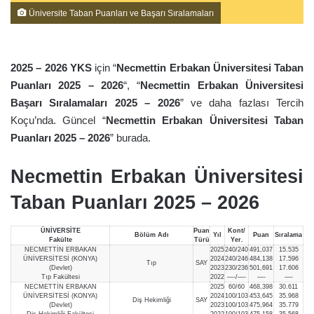
Üniversite Taban Puanları ve Başarı Sıralamaları
2025 – 2026 YKS
için “
Necmettin Erbakan Üniversitesi Taban
Puanları 2025 – 2026
“, “
Necmettin Erbakan Üniversitesi
Başarı Sıralamaları 2025 – 2026
” ve daha fazlası Tercih
Koçu’nda. Güncel “
Necmettin Erbakan Üniversitesi Taban
Puanları 2025 – 2026
” burada.
Necmettin Erbakan Üniversitesi
Taban Puanları 2025 – 2026
ÜNİVERSİTE
Puan
Kont/
Bölüm Adı
Yıl
Puan
Sıralama
Fakülte
Türü
Yer.
NECMETTİN ERBAKAN
2025
240/240
491,037
15.535
ÜNİVERSİTESİ (KONYA)
2024
240/246
484,138
17.596
Tıp
SAY
(Devlet)
2023
230/236
501,691
17.606
Tıp Fakültesi
2022
—-/—-
—-
—-
NECMETTİN ERBAKAN
2025
60/60
468,398
30.611
ÜNİVERSİTESİ (KONYA)
2024
100/103
453,645
35.968
Diş Hekimliği
SAY
(Devlet)
2023
100/103
475,964
35.779
Diş Hekimliği Fakültesi
2022
100/103
475,158
35.568