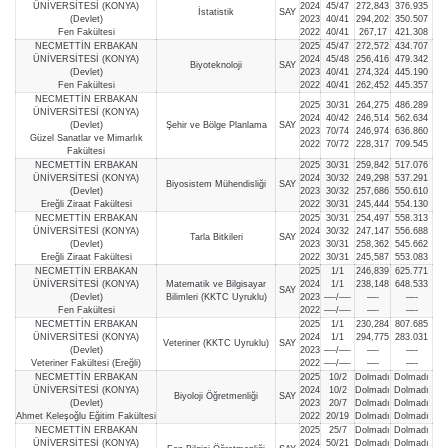
ÜNİVERSİTESİ (KONYA)
2024
45/47
272,843
376.935
İstatistik
SAY
(Devlet)
2023
40/41
294,202
350.507
Fen Fakültesi
2022
40/41
267,17
421.308
NECMETTİN ERBAKAN
2025
45/47
272,572
434.707
ÜNİVERSİTESİ (KONYA)
2024
45/48
256,416
479.342
Biyoteknoloji
SAY
(Devlet)
2023
40/41
274,324
445.190
Fen Fakültesi
2022
40/41
262,452
445.357
NECMETTİN ERBAKAN
2025
30/31
264,275
486.289
ÜNİVERSİTESİ (KONYA)
2024
40/42
246,514
562.634
(Devlet)
Şehir ve Bölge Planlama
SAY
2023
70/74
246,974
636.860
Güzel Sanatlar ve Mimarlık
2022
70/72
228,317
709.545
Fakültesi
NECMETTİN ERBAKAN
2025
30/31
259,842
517.076
ÜNİVERSİTESİ (KONYA)
2024
30/32
249,298
537.291
Biyosistem Mühendisliği
SAY
(Devlet)
2023
30/32
257,686
550.610
Ereğli Ziraat Fakültesi
2022
30/31
245,444
554.130
NECMETTİN ERBAKAN
2025
30/31
254,497
558.313
ÜNİVERSİTESİ (KONYA)
2024
30/32
247,147
556.688
Tarla Bitkileri
SAY
(Devlet)
2023
30/31
258,362
545.662
Ereğli Ziraat Fakültesi
2022
30/31
245,587
553.083
NECMETTİN ERBAKAN
2025
1/1
246,839
625.771
ÜNİVERSİTESİ (KONYA)
Matematik ve Bilgisayar
2024
1/1
238,148
648.533
SAY
(Devlet)
Bilimleri (KKTC Uyruklu)
2023
—-/—-
—-
—-
Fen Fakültesi
2022
—-/—-
—-
—-
NECMETTİN ERBAKAN
2025
1/1
230,284
807.685
ÜNİVERSİTESİ (KONYA)
2024
1/1
294,775
283.031
Veteriner (KKTC Uyruklu)
SAY
(Devlet)
2023
—-/—-
—-
—-
Veteriner Fakültesi (Ereğli)
2022
—-/—-
—-
—-
NECMETTİN ERBAKAN
2025
10/2
Dolmadı
Dolmadı
ÜNİVERSİTESİ (KONYA)
2024
10/2
Dolmadı
Dolmadı
Biyoloji Öğretmenliği
SAY
(Devlet)
2023
20/7
Dolmadı
Dolmadı
Ahmet Keleşoğlu Eğitim Fakültesi
2022
20/19
Dolmadı
Dolmadı
NECMETTİN ERBAKAN
2025
25/7
Dolmadı
Dolmadı
ÜNİVERSİTESİ (KONYA)
2024
50/21
Dolmadı
Dolmadı