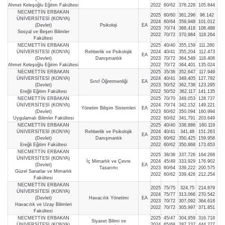
Ahmet Keleşoğlu Eğitim Fakültesi
2022
60/62
376,228
105.844
NECMETTİN ERBAKAN
2025
60/60
361,296
96.142
ÜNİVERSİTESİ (KONYA)
2024
60/64
359,948
101.012
(Devlet)
Psikoloji
EA
2023
70/74
368,418
108.488
Sosyal ve Beşeri Bilimler
2022
70/72
370,984
118.264
Fakültesi
NECMETTİN ERBAKAN
2025
40/40
355,159
111.280
ÜNİVERSİTESİ (KONYA)
Rehberlik ve Psikolojik
2024
40/41
355,204
112.473
EA
(Devlet)
Danışmanlık
2023
70/72
364,549
118.408
Ahmet Keleşoğlu Eğitim Fakültesi
2022
70/72
364,401
135.024
NECMETTİN ERBAKAN
2025
35/36
352,647
117.949
ÜNİVERSİTESİ (KONYA)
2024
40/41
349,405
127.792
Sınıf Öğretmenliği
EA
(Devlet)
2023
50/52
362,738
123.295
Ereğli Eğitim Fakültesi
2022
50/52
362,117
141.135
NECMETTİN ERBAKAN
2025
70/70
349,053
128.737
ÜNİVERSİTESİ (KONYA)
2024
70/74
342,152
149.221
Yönetim Bilişim Sistemleri
EA
(Devlet)
2023
60/62
350,094
160.994
Uygulamalı Bilimler Fakültesi
2022
60/62
341,791
203.649
NECMETTİN ERBAKAN
2025
40/40
338,886
160.119
ÜNİVERSİTESİ (KONYA)
Rehberlik ve Psikolojik
2024
40/41
341,48
151.263
EA
(Devlet)
Danışmanlık
2023
60/62
350,425
159.958
Ereğli Eğitim Fakültesi
2022
60/62
350,868
173.653
NECMETTİN ERBAKAN
2025
38/38
337,726
164.268
ÜNİVERSİTESİ (KONYA)
İç Mimarlık ve Çevre
2024
45/49
333,929
176.902
(Devlet)
EA
Tasarımı
2023
60/64
339,222
200.575
Güzel Sanatlar ve Mimarlık
2022
60/62
339,426
212.254
Fakültesi
NECMETTİN ERBAKAN
2025
75/75
324,75
214.879
ÜNİVERSİTESİ (KONYA)
2024
75/77
313,066
270.542
(Devlet)
Havacılık Yönetimi
EA
2023
70/72
307,092
364.618
Havacılık ve Uzay Bilimleri
2022
70/72
305,997
371.851
Fakültesi
NECMETTİN ERBAKAN
2025
45/47
304,959
316.718
Siyaset Bilimi ve
ÜNİVERSİTESİ (KONYA)
2024
65/68
287,237
444.277