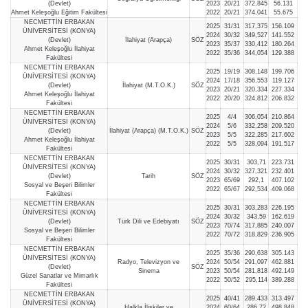
(Devlet)
2023
20/21
372,845
56.131
Ahmet Keleşoğlu Eğitim Fakültesi
2022
20/21
374,041
55.675
NECMETTİN ERBAKAN
2025
31/31
317,375
156.109
ÜNİVERSİTESİ (KONYA)
2024
30/32
349,527
141.552
(Devlet)
İlahiyat (Arapça)
SÖZ
2023
35/37
330,412
180.264
Ahmet Keleşoğlu İlahiyat
2022
35/36
344,054
129.388
Fakültesi
NECMETTİN ERBAKAN
2025
19/19
308,148
199.706
ÜNİVERSİTESİ (KONYA)
2024
17/18
356,553
119.127
(Devlet)
İlahiyat (M.T.O.K.)
SÖZ
2023
20/21
320,334
227.334
Ahmet Keleşoğlu İlahiyat
2022
20/20
324,812
206.832
Fakültesi
NECMETTİN ERBAKAN
2025
4/4
306,054
210.864
ÜNİVERSİTESİ (KONYA)
2024
5/6
332,258
209.520
(Devlet)
İlahiyat (Arapça) (M.T.O.K.)
SÖZ
2023
5/5
322,285
217.602
Ahmet Keleşoğlu İlahiyat
2022
5/5
328,094
191.517
Fakültesi
NECMETTİN ERBAKAN
2025
30/31
303,71
223.731
ÜNİVERSİTESİ (KONYA)
2024
30/32
327,321
232.401
(Devlet)
Tarih
SÖZ
2023
65/69
292,1
407.102
Sosyal ve Beşeri Bilimler
2022
65/67
292,534
409.068
Fakültesi
NECMETTİN ERBAKAN
2025
30/31
303,283
226.195
ÜNİVERSİTESİ (KONYA)
2024
30/32
343,59
162.619
(Devlet)
Türk Dili ve Edebiyatı
SÖZ
2023
70/74
317,885
240.007
Sosyal ve Beşeri Bilimler
2022
70/72
318,829
236.905
Fakültesi
NECMETTİN ERBAKAN
2025
35/36
290,638
305.143
ÜNİVERSİTESİ (KONYA)
Radyo, Televizyon ve
2024
50/54
291,097
462.881
(Devlet)
SÖZ
Sinema
2023
50/54
281,818
492.149
Güzel Sanatlar ve Mimarlık
2022
50/52
295,114
389.288
Fakültesi
NECMETTİN ERBAKAN
2025
40/41
289,433
313.497
ÜNİVERSİTESİ (KONYA)
Halkla İlişkiler ve
2024
60/64
286,72
498.848