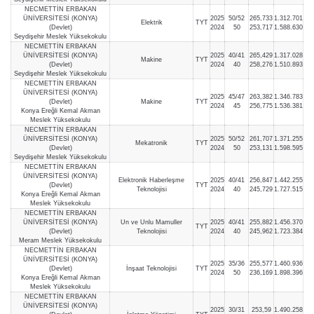
NECMETTİN ERBAKAN
ÜNİVERSİTESİ (KONYA)
2025
50/52
265,733
1.312.701
Elektrik
TYT
(Devlet)
2024
50
253,717
1.588.630
Seydişehir Meslek Yüksekokulu
NECMETTİN ERBAKAN
ÜNİVERSİTESİ (KONYA)
2025
40/41
265,429
1.317.028
Makine
TYT
(Devlet)
2024
40
258,276
1.510.893
Seydişehir Meslek Yüksekokulu
NECMETTİN ERBAKAN
ÜNİVERSİTESİ (KONYA)
2025
45/47
263,382
1.346.783
(Devlet)
Makine
TYT
2024
45
256,775
1.536.381
Konya Ereğli Kemal Akman
Meslek Yüksekokulu
NECMETTİN ERBAKAN
ÜNİVERSİTESİ (KONYA)
2025
50/52
261,707
1.371.255
Mekatronik
TYT
(Devlet)
2024
50
253,131
1.598.595
Seydişehir Meslek Yüksekokulu
NECMETTİN ERBAKAN
ÜNİVERSİTESİ (KONYA)
Elektronik Haberleşme
2025
40/41
256,847
1.442.255
(Devlet)
TYT
Teknolojisi
2024
40
245,729
1.727.515
Konya Ereğli Kemal Akman
Meslek Yüksekokulu
NECMETTİN ERBAKAN
ÜNİVERSİTESİ (KONYA)
Un ve Unlu Mamuller
2025
40/41
255,882
1.456.370
TYT
(Devlet)
Teknolojisi
2024
40
245,962
1.723.384
Meram Meslek Yüksekokulu
NECMETTİN ERBAKAN
ÜNİVERSİTESİ (KONYA)
2025
35/36
255,577
1.460.936
(Devlet)
İnşaat Teknolojisi
TYT
2024
50
236,169
1.898.396
Konya Ereğli Kemal Akman
Meslek Yüksekokulu
NECMETTİN ERBAKAN
ÜNİVERSİTESİ (KONYA)
2025
30/31
253,59
1.490.258