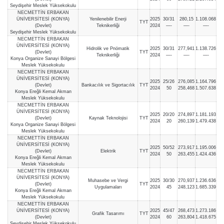
Seydişehir Meslek Yüksekokulu
NECMETTİN ERBAKAN
ÜNİVERSİTESİ (KONYA)
Yenilenebilir Enerji
2025
30/31
280,15
1.108.068
TYT
(Devlet)
Teknikerliği
2024
—-
—-
—-
Seydişehir Meslek Yüksekokulu
NECMETTİN ERBAKAN
ÜNİVERSİTESİ (KONYA)
Hidrolik ve Pnömatik
2025
30/31
277,941
1.138.726
(Devlet)
TYT
Teknikerliği
2024
—-
—-
—-
Konya Organize Sanayi Bölgesi
Meslek Yüksekokulu
NECMETTİN ERBAKAN
ÜNİVERSİTESİ (KONYA)
2025
25/26
276,085
1.164.796
(Devlet)
Bankacılık ve Sigortacılık
TYT
2024
50
258,468
1.507.638
Konya Ereğli Kemal Akman
Meslek Yüksekokulu
NECMETTİN ERBAKAN
ÜNİVERSİTESİ (KONYA)
2025
20/20
274,897
1.181.193
(Devlet)
Kaynak Teknolojisi
TYT
2024
20
260,139
1.479.438
Konya Organize Sanayi Bölgesi
Meslek Yüksekokulu
NECMETTİN ERBAKAN
ÜNİVERSİTESİ (KONYA)
2025
50/52
273,917
1.195.006
(Devlet)
Elektrik
TYT
2024
50
263,455
1.424.436
Konya Ereğli Kemal Akman
Meslek Yüksekokulu
NECMETTİN ERBAKAN
ÜNİVERSİTESİ (KONYA)
Muhasebe ve Vergi
2025
30/30
270,937
1.236.636
(Devlet)
TYT
Uygulamaları
2024
45
248,123
1.685.339
Konya Ereğli Kemal Akman
Meslek Yüksekokulu
NECMETTİN ERBAKAN
ÜNİVERSİTESİ (KONYA)
2025
45/47
268,473
1.273.186
Grafik Tasarımı
TYT
(Devlet)
2024
60
263,804
1.418.675
Seydişehir Meslek Yüksekokulu