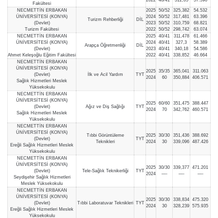
Fakültesi
NECMETTİN ERBAKAN
2025
50/52
325,382
54.532
ÜNİVERSİTESİ (KONYA)
2024
50/52
317,481
63.396
Turizm Rehberliği
DİL
(Devlet)
2023
50/52
310,759
68.821
Turizm Fakültesi
2022
50/52
298,742
63.074
NECMETTİN ERBAKAN
2025
40/41
311,478
61.466
ÜNİVERSİTESİ (KONYA)
2024
40/41
327,3
58.389
Arapça Öğretmenliği
DİL
(Devlet)
2023
40/41
340,18
54.586
Ahmet Keleşoğlu Eğitim Fakültesi
2022
40/41
338,852
46.664
NECMETTİN ERBAKAN
ÜNİVERSİTESİ (KONYA)
2025
35/35
365,041
311.063
(Devlet)
İlk ve Acil Yardım
TYT
2024
60
350,884
406.571
Sağlık Hizmetleri Meslek
Yüksekokulu
NECMETTİN ERBAKAN
ÜNİVERSİTESİ (KONYA)
2025
60/60
351,475
388.447
(Devlet)
Ağız ve Diş Sağlığı
TYT
2024
70
342,762
460.571
Sağlık Hizmetleri Meslek
Yüksekokulu
NECMETTİN ERBAKAN
ÜNİVERSİTESİ (KONYA)
Tıbbi Görüntüleme
2025
30/30
351,436
388.692
(Devlet)
TYT
Teknikleri
2024
30
339,096
487.426
Ereğli Sağlık Hizmetleri Meslek
Yüksekokulu
NECMETTİN ERBAKAN
ÜNİVERSİTESİ (KONYA)
2025
30/30
339,377
471.201
(Devlet)
Tele-Sağlık Teknikerliği
TYT
2024
—-
—-
—-
Seydişehir Sağlık Hizmetleri
Meslek Yüksekokulu
NECMETTİN ERBAKAN
ÜNİVERSİTESİ (KONYA)
2025
30/30
338,834
475.320
(Devlet)
Tıbbi Laboratuvar Teknikleri
TYT
2024
30
328,239
575.935
Ereğli Sağlık Hizmetleri Meslek
Yüksekokulu