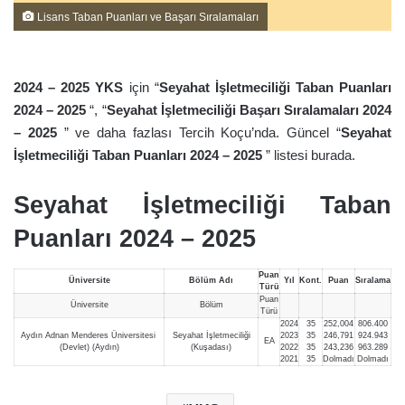
Lisans Taban Puanları ve Başarı Sıralamaları
2024 – 202
5
YKS
için “
Seyahat İşletmeciliği Taban Puanları
2024 – 202
5
“, “
Seyahat İşletmeciliği Başarı Sıralamaları 2024
– 202
5
” ve daha fazlası Tercih Koçu’nda. Güncel “
Seyahat
İşletmeciliği Taban Puanları 2024 – 202
5
” listesi burada.
Seyahat İşletmeciliği Taban
Puanları 2024 – 202
5
Puan
Üniversite
Bölüm Adı
Yıl
Kont.
Puan
Sıralama
Türü
Puan
Üniversite
Bölüm
Türü
2024
35
252,004
806.400
Aydın Adnan Menderes Üniversitesi
Seyahat İşletmeciliği
2023
35
246,791
924.943
EA
(Devlet) (Aydın)
(Kuşadası)
2022
35
243,236
963.289
2021
35
Dolmadı
Dolmadı