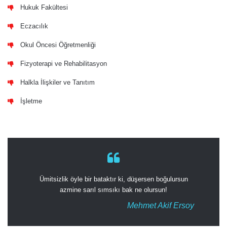
Hukuk Fakültesi
Eczacılık
Okul Öncesi Öğretmenliği
Fizyoterapi ve Rehabilitasyon
Halkla İlişkiler ve Tanıtım
İşletme
Ümitsizlik öyle bir bataktır ki, düşersen boğulursun
azmine sarıl sımsıkı bak ne olursun!
Mehmet Akif Ersoy