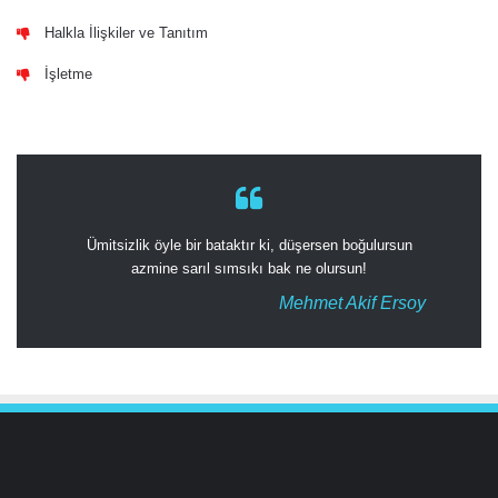
Halkla İlişkiler ve Tanıtım
İşletme
Ümitsizlik öyle bir bataktır ki, düşersen boğulursun
azmine sarıl sımsıkı bak ne olursun!
Mehmet Akif Ersoy