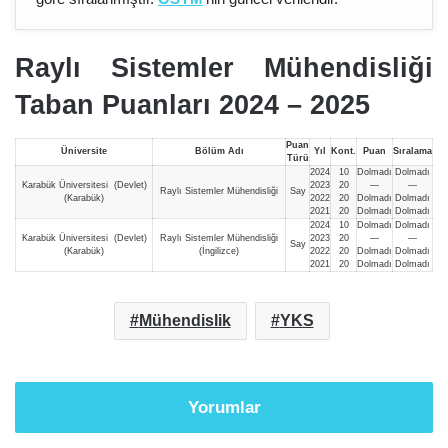
Raylı Sistemler Mühendisliği
Taban Puanları 2024 – 202
5
Puan
Üniversite
Bölüm Adı
Yıl
Kont.
Puan
Sıralama
Türü
2024
10
Dolmadı
Dolmadı
Karabük Üniversitesi (Devlet)
2023
20
—
—
Raylı Sistemler Mühendisliği
Say
(Karabük)
2022
20
Dolmadı
Dolmadı
2021
20
Dolmadı
Dolmadı
2024
10
Dolmadı
Dolmadı
Karabük Üniversitesi (Devlet)
Raylı Sistemler Mühendisliği
2023
20
—
—
Say
(Karabük)
(İngilizce)
2022
20
Dolmadı
Dolmadı
2021
20
Dolmadı
Dolmadı
Mühendislik
YKS
Yorumlar