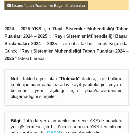
Lisans Taban Puanları ve Başarı Sıralamaları
2024 – 202
5
YKS
için “
Raylı Sistemler Mühendisliği Taban
Puanları 2024 – 202
5
“, “
Raylı Sistemler Mühendisliği Başarı
Sıralamaları 2024 – 202
5
” ve daha fazlası Tercih Koçu’nda.
Güncel “
Raylı Sistemler Mühendisliği Taban Puanları 2024 –
202
5
” listesi buırada.
Not:
Tabloda yer alan “
Dolmadı
” ifadesi, ilgili bölüme
kontenjanından daha az aday kayıt yaptırıldığını veya o
bölümün yeni açıldığı için puan/sıralamasının
oluşamadığını simgeler.
Bilgi:
Tabloda yer alan veriler bu sene YKS’de adaylara
yol göstermesi için bir önceki senenin YKS tercihlerine
göre sıralanmıştır.
ÖSYM
‘nin güncel verileridir.