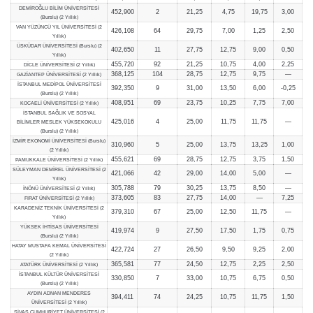
DEMİROĞLU BİLİM ÜNİVERSİTESİ
452,900
2
21,25
4,75
19,75
3,00
(Burslu) (2 Yıllık)
VAN YÜZÜNCÜ YIL ÜNİVERSİTESİ (2
426,108
64
29,75
7,00
1,25
2,50
Yıllık)
ÜSKÜDAR ÜNİVERSİTESİ (Burslu) (2
402,650
11
27,75
12,75
9,00
0,50
Yıllık)
455,720
92
21,25
10,75
4,00
2,25
DİCLE ÜNİVERSİTESİ (2 Yıllık)
368,125
104
28,75
12,75
9,75
—
GAZİANTEP ÜNİVERSİTESİ (2 Yıllık)
İSTANBUL MEDİPOL ÜNİVERSİTESİ
392,350
9
31,00
13,50
6,00
-0,25
(Burslu) (2 Yıllık)
408,951
69
23,75
10,25
7,75
7,00
KOCAELİ ÜNİVERSİTESİ (2 Yıllık)
İSTANBUL SAĞLIK VE SOSYAL
425,016
4
25,00
11,75
11,75
—
BİLİMLER MESLEK YÜKSEKOKULU
(Burslu) (2 Yıllık)
İZMİR EKONOMİ ÜNİVERSİTESİ (Burslu)
310,960
5
25,00
13,75
13,25
1,00
(2 Yıllık)
455,621
69
28,75
12,75
3,75
1,50
PAMUKKALE ÜNİVERSİTESİ (2 Yıllık)
SÜLEYMAN DEMİREL ÜNİVERSİTESİ (2
421,066
42
29,00
14,00
5,00
—
Yıllık)
305,788
79
30,25
13,75
8,50
—
İNÖNÜ ÜNİVERSİTESİ (2 Yıllık)
373,605
83
27,75
14,00
—
7,25
FIRAT ÜNİVERSİTESİ (2 Yıllık)
KARADENİZ TEKNİK ÜNİVERSİTESİ (2
379,310
67
25,00
12,50
11,75
—
Yıllık)
YÜKSEK İHTİSAS ÜNİVERSİTESİ
419,974
9
27,50
17,50
1,75
0,75
(Burslu) (2 Yıllık)
HATAY MUSTAFA KEMAL ÜNİVERSİTESİ
422,724
27
26,50
9,50
9,25
2,00
(2 Yıllık)
365,581
77
24,50
12,75
2,25
2,50
ATATÜRK ÜNİVERSİTESİ (2 Yıllık)
İSTANBUL KÜLTÜR ÜNİVERSİTESİ
330,850
7
33,00
10,75
6,75
0,50
(Burslu) (2 Yıllık)
AYDIN ADNAN MENDERES
394,411
74
24,25
10,75
11,75
1,50
ÜNİVERSİTESİ (2 Yıllık)
SİVAS CUMHURİYET ÜNİVERSİTESİ (2