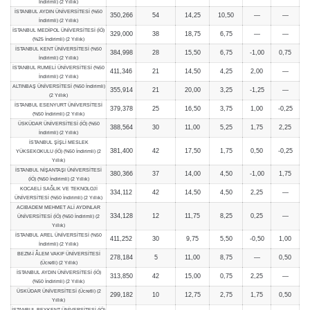
İndirimli) (2 Yıllık)
İSTANBUL AYDIN ÜNİVERSİTESİ (%50
350,266
54
14,25
10,50
—
—
İndirimli) (2 Yıllık)
İSTANBUL MEDİPOL ÜNİVERSİTESİ (İÖ)
329,000
38
18,75
6,75
—
—
(%25 İndirimli) (2 Yıllık)
İSTANBUL KENT ÜNİVERSİTESİ (%50
384,998
28
15,50
6,75
-1,00
0,75
İndirimli) (2 Yıllık)
İSTANBUL RUMELİ ÜNİVERSİTESİ (%50
411,346
21
14,50
4,25
2,00
—
İndirimli) (2 Yıllık)
ALTINBAŞ ÜNİVERSİTESİ (%50 İndirimli)
355,914
21
20,00
3,25
-1,25
—
(2 Yıllık)
İSTANBUL ESENYURT ÜNİVERSİTESİ
379,378
25
16,50
3,75
1,00
-0,25
(%50 İndirimli) (2 Yıllık)
ÜSKÜDAR ÜNİVERSİTESİ (İÖ) (%50
388,564
30
11,00
5,25
1,75
2,25
İndirimli) (2 Yıllık)
İSTANBUL ŞİŞLİ MESLEK
381,400
42
17,50
1,75
0,50
-0,25
YÜKSEKOKULU (İÖ) (%50 İndirimli) (2
Yıllık)
İSTANBUL NİŞANTAŞI ÜNİVERSİTESİ
380,366
37
14,00
4,50
-1,00
1,75
(İÖ) (%50 İndirimli) (2 Yıllık)
KOCAELİ SAĞLIK VE TEKNOLOJİ
334,112
42
14,50
4,50
2,25
—
ÜNİVERSİTESİ (%50 İndirimli) (2 Yıllık)
ACIBADEM MEHMET ALİ AYDINLAR
334,128
12
11,75
8,25
0,25
—
ÜNİVERSİTESİ (İÖ) (%50 İndirimli) (2
Yıllık)
İSTANBUL AREL ÜNİVERSİTESİ (%50
411,252
30
9,75
5,50
-0,50
1,00
İndirimli) (2 Yıllık)
BEZM-İ ÂLEM VAKIF ÜNİVERSİTESİ
278,184
5
11,00
8,75
—
0,50
(Ücretli) (2 Yıllık)
İSTANBUL AYDIN ÜNİVERSİTESİ (İÖ)
313,850
42
15,00
0,75
2,25
—
(%50 İndirimli) (2 Yıllık)
ÜSKÜDAR ÜNİVERSİTESİ (Ücretli) (2
299,182
10
12,75
2,75
1,75
0,50
Yıllık)
İSTANBUL BEYKENT ÜNİVERSİTESİ (İÖ)