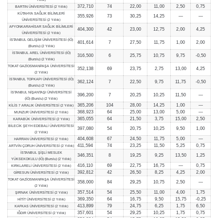
372,710
74
22,00
11,00
2,50
0,75
BARTIN ÜNİVERSİTESİ (2 Yıllık)
KÜTAHYA SAĞLIK BİLİMLERİ
355,926
73
30,25
14,25
—
—
ÜNİVERSİTESİ (2 Yıllık)
AFYONKARAHİSAR SAĞLIK BİLİMLERİ
404,300
42
23,00
12,75
2,00
4,25
ÜNİVERSİTESİ (2 Yıllık)
İSTANBUL GELİŞİM ÜNİVERSİTESİ (İÖ)
401,614
7
27,50
11,75
1,00
2,00
(Burslu) (2 Yıllık)
İSTANBUL AREL ÜNİVERSİTESİ (İÖ)
316,500
6
25,75
10,75
9,75
-0,50
(Burslu) (2 Yıllık)
TOKAT GAZİOSMANPAŞA ÜNİVERSİTESİ
352,138
69
23,75
2,75
13,00
4,25
(2 Yıllık)
İSTANBUL TOPKAPI ÜNİVERSİTESİ (İÖ)
362,124
7
22,50
9,75
11,75
-0,50
(Burslu) (2 Yıllık)
İSTANBUL NİŞANTAŞI ÜNİVERSİTESİ
396,200
7
20,25
10,25
11,50
—
(İÖ) (Burslu) (2 Yıllık)
365,206
104
28,00
14,25
1,00
—
KİLİS 7 ARALIK ÜNİVERSİTESİ (2 Yıllık)
368,923
64
25,00
13,00
5,00
—
MUNZUR ÜNİVERSİTESİ (2 Yıllık)
365,055
64
21,50
3,75
15,00
2,50
KARABÜK ÜNİVERSİTESİ (2 Yıllık)
BİLECİK ŞEYH EDEBALİ ÜNİVERSİTESİ
397,080
54
20,75
10,25
9,50
1,00
(2 Yıllık)
404,608
67
24,50
11,75
5,00
—
HARRAN ÜNİVERSİTESİ (2 Yıllık)
411,594
74
23,25
11,50
5,25
0,75
ARTVİN ÇORUH ÜNİVERSİTESİ (2 Yıllık)
İSTANBUL ŞİŞLİ MESLEK
346,351
8
19,25
9,25
13,50
1,25
YÜKSEKOKULU (İÖ) (Burslu) (2 Yıllık)
416,110
69
22,75
16,75
—
0,75
KIRKLARELİ ÜNİVERSİTESİ (2 Yıllık)
392,812
42
26,50
8,25
4,25
2,00
GİRESUN ÜNİVERSİTESİ (2 Yıllık)
TOKAT GAZİOSMANPAŞA ÜNİVERSİTESİ
358,000
84
29,25
10,75
2,50
—
(2 Yıllık)
357,514
54
25,50
11,00
4,00
1,75
ŞIRNAK ÜNİVERSİTESİ (2 Yıllık)
369,350
64
16,75
9,50
15,75
-0,25
HİTİT ÜNİVERSİTESİ (2 Yıllık)
413,899
79
24,75
6,25
1,75
6,50
KAFKAS ÜNİVERSİTESİ (2 Yıllık)
357,601
54
29,25
10,25
1,75
0,75
IĞDIR ÜNİVERSİTESİ (2 Yıllık)