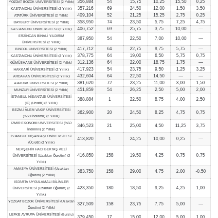
356,884
54
15,75
10,25
15,50
0,25
YOZGAT BOZOK ÜNİVERSİTESİ (2 Yıllık)
357,216
69
24,50
12,00
1,50
3,50
KASTAMONU ÜNİVERSİTESİ (2 Yıllık)
409,104
52
21,25
15,25
2,75
0,25
ATATÜRK ÜNİVERSİTESİ (2 Yıllık)
358,950
74
23,50
5,75
7,25
4,75
BAYBURT ÜNİVERSİTESİ (2 Yıllık)
406,752
69
25,75
3,75
10,00
—
KASTAMONU ÜNİVERSİTESİ (2 Yıllık)
ERZİNCAN BİNALİ YILDIRIM
387,950
54
22,50
7,00
10,00
—
ÜNİVERSİTESİ (2 Yıllık)
417,712
64
22,75
9,75
5,75
—
BİNGÖL ÜNİVERSİTESİ (2 Yıllık)
378,775
64
19,00
6,50
5,75
0,75
KASTAMONU ÜNİVERSİTESİ (2 Yıllık)
312,136
64
22,00
18,75
1,75
—
GÜMÜŞHANE ÜNİVERSİTESİ (2 Yıllık)
417,923
54
23,75
9,50
1,25
3,25
HAKKARİ ÜNİVERSİTESİ (2 Yıllık)
432,604
64
22,50
14,50
—
—
ARDAHAN ÜNİVERSİTESİ (2 Yıllık)
381,620
72
23,25
11,00
3,00
1,50
ATATÜRK ÜNİVERSİTESİ (2 Yıllık)
451,859
54
26,25
2,50
5,00
2,00
MUNZUR ÜNİVERSİTESİ (2 Yıllık)
İSTANBUL NİŞANTAŞI ÜNİVERSİTESİ
388,884
1
22,50
8,75
4,00
2,50
(İÖ) (Ücretli) (2 Yıllık)
BEZM-İ ÂLEM VAKIF ÜNİVERSİTESİ
362,900
20
24,50
8,25
4,75
0,75
(%50 İndirimli) (2 Yıllık)
İZMİR EKONOMİ ÜNİVERSİTESİ (%50
346,523
21
25,00
4,50
11,25
3,75
İndirimli) (2 Yıllık)
İSTANBUL NİŞANTAŞI ÜNİVERSİTESİ
413,820
1
24,25
10,00
0,25
—
(Ücretli) (2 Yıllık)
NEVŞEHİR HACI BEKTAŞ VELİ
416,850
158
19,50
4,25
0,75
0,75
ÜNİVERSİTESİ (Uzaktan Öğretim) (2
Yıllık)
AMASYA ÜNİVERSİTESİ (Uzaktan
383,750
158
29,00
4,75
2,00
-0,50
Öğretim) (2 Yıllık)
ISPARTA UYGULAMALI BİLİMLER
423,350
180
18,50
9,25
4,25
1,00
ÜNİVERSİTESİ (Uzaktan Öğretim) (2
Yıllık)
YOZGAT BOZOK ÜNİVERSİTESİ (Uzaktan
327,509
158
23,75
7,75
5,00
—
Öğretim) (2 Yıllık)
LEFKE AVRUPA ÜNİVERSİTESİ (Burslu)
379,450
17
15,00
12,00
5,00
1,00