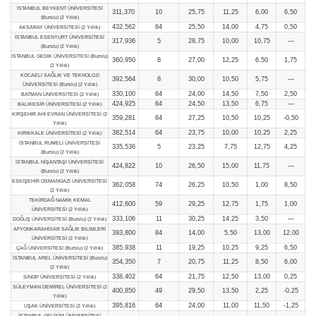
İSTANBUL BEYKENT ÜNİVERSİTESİ
311,370
10
25,75
11,25
6,00
6,50
(Burslu) (2 Yıllık)
432,562
64
25,50
14,00
4,75
0,50
AKSARAY ÜNİVERSİTESİ (2 Yıllık)
İSTANBUL ESENYURT ÜNİVERSİTESİ
317,936
5
28,75
10,00
10,75
—
(Burslu) (2 Yıllık)
İSTANBUL GEDİK ÜNİVERSİTESİ (Burslu)
360,950
8
27,00
12,25
6,50
1,75
(2 Yıllık)
KOCAELİ SAĞLIK VE TEKNOLOJİ
392,564
8
30,00
10,50
5,75
—
ÜNİVERSİTESİ (Burslu) (2 Yıllık)
330,100
64
24,00
14,50
7,50
2,50
BATMAN ÜNİVERSİTESİ (2 Yıllık)
424,925
64
24,50
13,50
6,75
—
BALIKESİR ÜNİVERSİTESİ (2 Yıllık)
KIRŞEHİR AHİ EVRAN ÜNİVERSİTESİ (2
359,281
64
27,25
10,50
10,25
-0,50
Yıllık)
382,514
64
23,75
10,00
10,25
2,25
KIRIKKALE ÜNİVERSİTESİ (2 Yıllık)
İSTANBUL RUMELİ ÜNİVERSİTESİ
335,536
5
23,25
7,75
12,75
4,25
(Burslu) (2 Yıllık)
İSTANBUL NİŞANTAŞI ÜNİVERSİTESİ
424,822
10
26,50
15,00
11,75
—
(Burslu) (2 Yıllık)
ESKİŞEHİR OSMANGAZİ ÜNİVERSİTESİ
362,058
74
26,25
10,50
1,00
8,50
(2 Yıllık)
TEKİRDAĞ NAMIK KEMAL
412,600
59
29,25
12,75
1,75
1,00
ÜNİVERSİTESİ (2 Yıllık)
333,106
11
30,25
14,25
3,50
—
DOĞUŞ ÜNİVERSİTESİ (Burslu) (2 Yıllık)
AFYONKARAHİSAR SAĞLIK BİLİMLERİ
393,800
84
14,00
5,50
13,00
12,00
ÜNİVERSİTESİ (2 Yıllık)
385,938
11
19,25
10,25
9,25
6,50
ÇAĞ ÜNİVERSİTESİ (Burslu) (2 Yıllık)
İSTANBUL AREL ÜNİVERSİTESİ (Burslu)
354,350
7
20,75
11,25
8,50
6,00
(2 Yıllık)
338,402
64
21,75
12,50
13,00
0,25
SİNOP ÜNİVERSİTESİ (2 Yıllık)
SÜLEYMAN DEMİREL ÜNİVERSİTESİ (2
400,850
49
29,50
13,50
2,25
-0,25
Yıllık)
395,816
64
24,00
11,00
11,50
-1,25
UŞAK ÜNİVERSİTESİ (2 Yıllık)
İSTANBUL GELİŞİM ÜNİVERSİTESİ