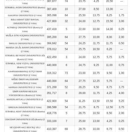
387,877
74
23,75
4,25
20,50
—
Yıllık)
İSTANBUL AYDIN ÜNİVERSİTESİ (Burslu)
387,400
10
27,00
8,50
13,00
—
(2 Yıllık)
365,098
64
25,50
13,75
8,25
1,75
SAKARYA ÜNİVERSİTESİ (2 Yıllık)
BOLU ABANT İZZET BAYSAL
427,800
32
24,00
12,75
15,50
3,00
ÜNİVERSİTESİ (2 Yıllık)
ALTINBAŞ ÜNİVERSİTESİ (Burslu) (2
437,418
5
22,00
10,00
14,00
0,25
Yıllık)
MUĞLA SITKI KOÇMAN ÜNİVERSİTESİ
395,200
64
27,75
10,00
8,00
2,00
(2 Yıllık)
384,842
54
24,25
11,75
11,75
0,50
TARSUS ÜNİVERSİTESİ (2 Yıllık)
MANİSA CELÂL BAYAR ÜNİVERSİTESİ
378,012
54
25,75
16,50
6,25
—
(2 Yıllık)
İSTANBUL BEYKENT ÜNİVERSİTESİ (İÖ)
422,450
3
24,00
12,75
5,75
3,75
(Burslu) (2 Yıllık)
İSTANBUL YENİ YÜZYIL ÜNİVERSİTESİ
440,000
6
24,75
9,25
11,00
0,75
(Burslu) (2 Yıllık)
KAHRAMANMARAŞ SÜTÇÜ İMAM
316,312
73
23,00
10,75
9,50
1,00
ÜNİVERSİTESİ (2 Yıllık)
NİĞDE ÖMER HALİSDEMİR
440,000
64
27,75
12,25
5,75
—
ÜNİVERSİTESİ (2 Yıllık)
371,268
52
26,25
9,50
8,75
3,75
HARRAN ÜNİVERSİTESİ (2 Yıllık)
İZMİR KAVRAM MESLEK
351,717
8
29,00
11,75
4,25
4,00
YÜKSEKOKULU (Burslu) (2 Yıllık)
MARDİN ARTUKLU ÜNİVERSİTESİ (2
422,900
54
11,25
13,50
15,50
5,25
Yıllık)
396,588
54
21,75
8,75
12,50
3,75
GİRESUN ÜNİVERSİTESİ (2 Yıllık)
İSTANBUL KENT ÜNİVERSİTESİ (Burslu)
418,776
5
26,75
10,50
6,50
2,00
(2 Yıllık)
ÜSKÜDAR ÜNİVERSİTESİ (İÖ) (Burslu) (2
333,100
7
25,00
13,00
4,25
0,25
Yıllık)
NEVŞEHİR HACI BEKTAŞ VELİ
410,397
69
28,75
10,00
6,75
0,50
ÜNİVERSİTESİ (2 Yıllık)