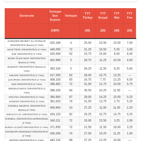
Yerleşen
TYT
TYT
TYT
TYT
Üniversite
Son
Yerleşen
Türkçe
Sosyal
Mat
Fen
Kişinin
(OBP)
(40)
(20)
(40)
(20)
ACIBADEM MEHMET ALİ AYDINLAR
420,168
4
25,00
10,50
15,00
7,00
ÜNİVERSİTESİ (Burslu) (2 Yıllık)
446,050
72
31,25
16,50
5,50
3,00
HACETTEPE ÜNİVERSİTESİ (2 Yıllık)
420,458
52
23,75
15,00
9,00
6,00
EGE ÜNİVERSİTESİ (2 Yıllık)
BEZM-İ ÂLEM VAKIF ÜNİVERSİTESİ
402,990
5
28,75
11,25
10,50
4,00
(Burslu) (2 Yıllık)
BAŞKENT ÜNİVERSİTESİ (Burslu) (2
393,150
5
29,25
11,50
8,25
5,00
Yıllık)
417,350
62
29,00
10,75
13,25
—
ANKARA ÜNİVERSİTESİ (2 Yıllık)
408,100
65
24,75
7,75
13,25
6,50
ÇUKUROVA ÜNİVERSİTESİ (2 Yıllık)
348,462
72
31,00
12,75
10,00
0,75
GAZİ ÜNİVERSİTESİ (2 Yıllık)
ONDOKUZ MAYIS ÜNİVERSİTESİ (2
398,326
64
30,50
10,25
11,50
—
Yıllık)
364,900
67
29,00
14,25
10,00
0,25
ERCİYES ÜNİVERSİTESİ (2 Yıllık)
361,633
74
31,50
13,75
2,75
5,25
AKDENİZ ÜNİVERSİTESİ (2 Yıllık)
İSTANBUL MEDİPOL ÜNİVERSİTESİ
400,904
10
27,25
11,00
11,00
2,25
(Burslu) (2 Yıllık)
434,120
62
24,25
10,75
14,75
0,25
DOKUZ EYLÜL ÜNİVERSİTESİ (2 Yıllık)
İSTANBUL ÜNİVERSİTESİ-CERRAHPAŞA
340,211
72
33,00
15,50
3,25
2,00
(2 Yıllık)
371,850
72
21,50
11,50
16,00
3,25
BURSA ULUDAĞ ÜNİVERSİTESİ (2 Yıllık)
ESKİŞEHİR OSMANGAZİ ÜNİVERSİTESİ
430,206
74
27,50
10,25
11,25
1,00
(2 Yıllık)
443,132
69
27,25
12,25
10,00
—
MERSİN ÜNİVERSİTESİ (2 Yıllık)