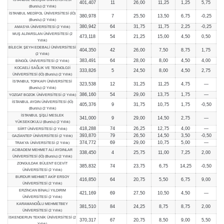
401,407
11
26,00
11,25
1,25
5,75
(Burslu) (2 Yıllık)
İSTANBUL MEDİPOL ÜNİVERSİTESİ (İÖ)
380,978
7
25,50
13,50
6,75
-0,25
(Burslu) (2 Yıllık)
380,942
64
31,75
11,75
2,25
-0,25
AMASYA ÜNİVERSİTESİ (2 Yıllık)
MUŞ ALPARSLAN ÜNİVERSİTESİ (2
473,118
54
21,25
15,00
4,50
0,50
Yıllık)
BİLECİK ŞEYH EDEBALİ ÜNİVERSİTESİ
404,350
42
26,00
7,50
8,75
1,75
(2 Yıllık)
383,491
64
28,00
8,00
4,50
4,00
BİNGÖL ÜNİVERSİTESİ (2 Yıllık)
KOCAELİ SAĞLIK VE TEKNOLOJİ
333,826
5
24,50
8,00
4,50
2,75
ÜNİVERSİTESİ (İÖ) (Burslu) (2 Yıllık)
İSTANBUL TOPKAPI ÜNİVERSİTESİ
323,538
12
31,25
11,25
4,75
—
(Burslu) (2 Yıllık)
386,160
54
29,00
13,75
1,75
—
YOZGAT BOZOK ÜNİVERSİTESİ (2 Yıllık)
İSTANBUL AYDIN ÜNİVERSİTESİ (İÖ)
405,376
9
31,75
10,75
1,75
-0,50
(Burslu) (2 Yıllık)
İSTANBUL ŞİŞLİ MESLEK
341,000
9
29,00
14,50
2,75
—
YÜKSEKOKULU (Burslu) (2 Yıllık)
418,288
74
26,25
12,75
4,00
—
SİİRT ÜNİVERSİTESİ (2 Yıllık)
393,870
79
26,50
14,50
3,50
-0,50
GAZİANTEP ÜNİVERSİTESİ (2 Yıllık)
374,772
69
29,00
10,75
5,00
—
TRAKYA ÜNİVERSİTESİ (2 Yıllık)
ACIBADEM MEHMET ALİ AYDINLAR
338,450
4
25,75
11,00
7,25
2,00
ÜNİVERSİTESİ (İÖ) (Burslu) (2 Yıllık)
ZONGULDAK BÜLENT ECEVİT
385,832
74
23,75
6,75
14,25
-0,50
ÜNİVERSİTESİ (2 Yıllık)
BURDUR MEHMET AKİF ERSOY
416,850
64
20,75
5,50
6,75
9,00
ÜNİVERSİTESİ (2 Yıllık)
ERZİNCAN BİNALİ YILDIRIM
421,169
69
27,50
10,50
4,50
—
ÜNİVERSİTESİ (2 Yıllık)
KARAMANOĞLU MEHMETBEY
381,510
84
24,25
8,75
8,75
2,00
ÜNİVERSİTESİ (2 Yıllık)
İSKENDERUN TEKNİK ÜNİVERSİTESİ (2
370,317
67
20,75
8,50
9,00
5,50
Yıllık)