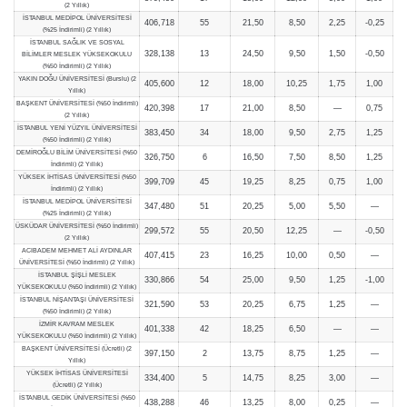
(2 Yıllık)
İSTANBUL MEDİPOL ÜNİVERSİTESİ
406,718
55
21,50
8,50
2,25
-0,25
(%25 İndirimli) (2 Yıllık)
İSTANBUL SAĞLIK VE SOSYAL
328,138
13
24,50
9,50
1,50
-0,50
BİLİMLER MESLEK YÜKSEKOKULU
(%50 İndirimli) (2 Yıllık)
YAKIN DOĞU ÜNİVERSİTESİ (Burslu) (2
405,600
12
18,00
10,25
1,75
1,00
Yıllık)
BAŞKENT ÜNİVERSİTESİ (%50 İndirimli)
420,398
17
21,00
8,50
—
0,75
(2 Yıllık)
İSTANBUL YENİ YÜZYIL ÜNİVERSİTESİ
383,450
34
18,00
9,50
2,75
1,25
(%50 İndirimli) (2 Yıllık)
DEMİROĞLU BİLİM ÜNİVERSİTESİ (%50
326,750
6
16,50
7,50
8,50
1,25
İndirimli) (2 Yıllık)
YÜKSEK İHTİSAS ÜNİVERSİTESİ (%50
399,709
45
19,25
8,25
0,75
1,00
İndirimli) (2 Yıllık)
İSTANBUL MEDİPOL ÜNİVERSİTESİ
347,480
51
20,25
5,00
5,50
—
(%25 İndirimli) (2 Yıllık)
ÜSKÜDAR ÜNİVERSİTESİ (%50 İndirimli)
299,572
55
20,50
12,25
—
-0,50
(2 Yıllık)
ACIBADEM MEHMET ALİ AYDINLAR
407,415
23
16,25
10,00
0,50
—
ÜNİVERSİTESİ (%50 İndirimli) (2 Yıllık)
İSTANBUL ŞİŞLİ MESLEK
330,866
54
25,00
9,50
1,25
-1,00
YÜKSEKOKULU (%50 İndirimli) (2 Yıllık)
İSTANBUL NİŞANTAŞI ÜNİVERSİTESİ
321,590
53
20,25
6,75
1,25
—
(%50 İndirimli) (2 Yıllık)
İZMİR KAVRAM MESLEK
401,338
42
18,25
6,50
—
—
YÜKSEKOKULU (%50 İndirimli) (2 Yıllık)
BAŞKENT ÜNİVERSİTESİ (Ücretli) (2
397,150
2
13,75
8,75
1,25
—
Yıllık)
YÜKSEK İHTİSAS ÜNİVERSİTESİ
334,400
5
14,75
8,25
3,00
—
(Ücretli) (2 Yıllık)
İSTANBUL GEDİK ÜNİVERSİTESİ (%50
438,288
46
13,25
8,00
0,25
—