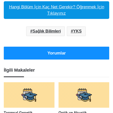
Hangi Bölüm İçin Kaç Net Gerekir? Öğrenmek İçin
Tıklayınız
Sağlık Bilimleri
YKS
Yorumlar
İlgili Makaleler
Tarımsal Genetik
Optik ve Akustik