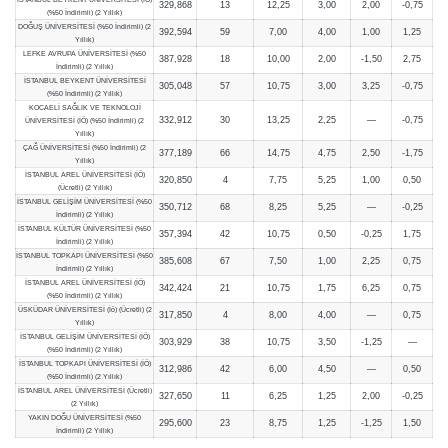
329,868
13
12,25
3,00
2,00
-0,75
(%50 İndirimli) (2 Yıllık)
DOĞUŞ ÜNİVERSİTESİ (%50 İndirimli) (2
392,594
59
7,00
4,00
1,00
1,25
Yıllık)
LEFKE AVRUPA ÜNİVERSİTESİ (%50
387,928
18
10,00
2,00
-1,50
2,75
İndirimli) (2 Yıllık)
İSTANBUL BEYKENT ÜNİVERSİTESİ
305,048
57
10,75
3,00
3,25
-0,75
(%50 İndirimli) (2 Yıllık)
KOCAELİ SAĞLIK VE TEKNOLOJİ
332,912
30
13,25
2,25
—
-0,75
ÜNİVERSİTESİ (İÖ) (%50 İndirimli) (2
Yıllık)
ÇAĞ ÜNİVERSİTESİ (%50 İndirimli) (2
377,189
66
14,75
4,75
2,50
-1,75
Yıllık)
İSTANBUL AREL ÜNİVERSİTESİ (İÖ)
320,850
4
7,75
5,25
1,00
0,50
(Ücretli) (2 Yıllık)
İSTANBUL GELİŞİM ÜNİVERSİTESİ (%50
350,712
68
8,25
5,25
—
-0,25
İndirimli) (2 Yıllık)
İSTANBUL KÜLTÜR ÜNİVERSİTESİ (%50
357,394
42
10,75
0,50
-0,25
1,75
İndirimli) (2 Yıllık)
İSTANBUL TOPKAPI ÜNİVERSİTESİ (%50
385,608
67
7,50
1,00
2,25
0,75
İndirimli) (2 Yıllık)
İSTANBUL AREL ÜNİVERSİTESİ (İÖ)
342,424
21
10,75
1,75
6,25
0,75
(%50 İndirimli) (2 Yıllık)
ÜSKÜDAR ÜNİVERSİTESİ (İö) (Ücretli) (2
317,850
4
8,00
4,00
—
0,75
Yıllık)
İSTANBUL GELİŞİM ÜNİVERSİTESİ (İÖ)
303,929
38
10,75
3,50
-1,25
—
(%50 İndirimli) (2 Yıllık)
İSTANBUL TOPKAPI ÜNİVERSİTESİ (İÖ)
312,986
42
6,00
4,50
—
0,50
(%50 İndirimli) (2 Yıllık)
İSTANBUL AREL ÜNİVERSİTESİ (Ücretli)
327,650
11
6,25
1,25
2,00
-0,25
(2 Yıllık)
YAKIN DOĞU ÜNİVERSİTESİ (%50
295,600
23
8,75
1,25
-1,25
1,50
İndirimli) (2 Yıllık)