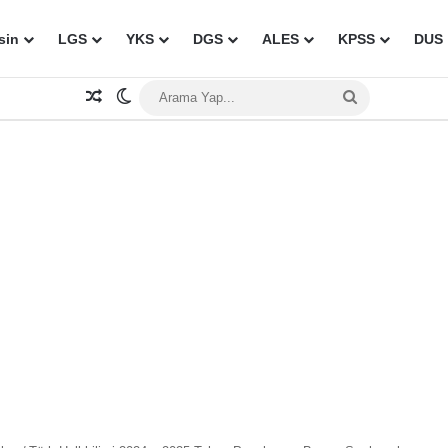
sin
LGS
YKS
DGS
ALES
KPSS
DUS
Rastgele Makale
Dış görünümü değiştir
Arama
Yap...