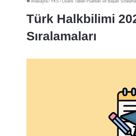
Anasayfa
/
YKS
/
Lisans Taban Puanları ve Başarı Sıralama
Türk Halkbilimi 20
Sıralamaları