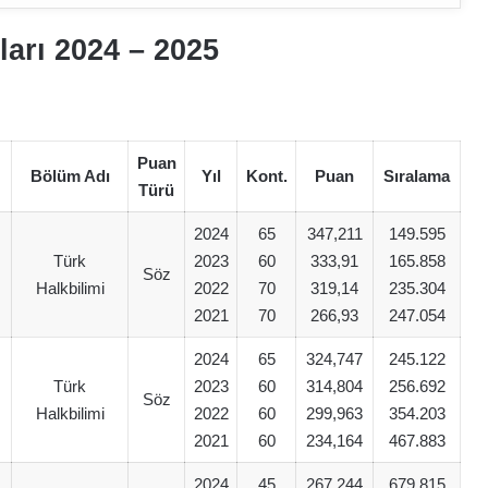
arı 2024 – 202
5
Puan
Bölüm Adı
Yıl
Kont.
Puan
Sıralama
Türü
2024
65
347,211
149.595
Türk
2023
60
333,91
165.858
Söz
Halkbilimi
2022
70
319,14
235.304
2021
70
266,93
247.054
2024
65
324,747
245.122
Türk
2023
60
314,804
256.692
Söz
Halkbilimi
2022
60
299,963
354.203
2021
60
234,164
467.883
2024
45
267,244
679.815