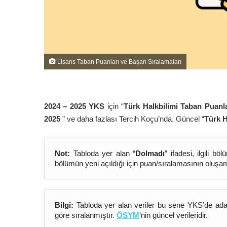
Lisans Taban Puanları ve Başarı Sıralamaları
2024 – 202
5
YKS
için “
Türk Halkbilimi Taban Puanla
202
5
” ve daha fazlası Tercih Koçu’nda. Güncel “
Türk H
Not:
Tabloda yer alan “
Dolmadı
” ifadesi, ilgili 
bölümün yeni açıldığı için puan/sıralamasının oluşa
Bilgi:
Tabloda yer alan veriler bu sene YKS’de aday
göre sıralanmıştır.
ÖSYM
‘nin güncel verileridir.