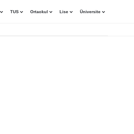
TUS
Ortaokul
Lise
Üniversite