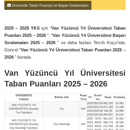
Üniversite Taban Puanları ve Başarı Sıralamaları
2025 – 2026 YKS
için “
Van Yüzüncü Yıl Üniversitesi Taban
Puanları 2025 – 2026
“, “
Van Yüzüncü Yıl Üniversitesi Başarı
Sıralamaları 2025 – 2026
” ve daha fazlası Tercih Koçu’nda.
Güncel “
Van Yüzüncü Yıl Üniversitesi Taban Puanları 2025 –
2026
” burada.
Van Yüzüncü Yıl Üniversitesi
Taban Puanları 2025 – 2026
ÜNİVERSİTE
Puan
Kont/
Bölüm Adı
Yıl
Puan
Sıralama
Fakülte
Türü
Yer.
2025
165/165
482,205
20.883
VAN YÜZÜNCÜ YIL
2024
165/170
473,169
23.448
ÜNİVERSİTESİ (Devlet)
Tıp
SAY
2023
150/154
491,95
23.894
Tıp Fakültesi
2022
150/154
490,897
23.615
2025
70/70
464,537
33.662
VAN YÜZÜNCÜ YIL
2024
90/93
448,774
39.508
ÜNİVERSİTESİ (Devlet)
Diş Hekimliği
SAY
2023
90/93
472,559
38.446
Diş Hekimliği Fakültesi
2022
90/93
471,593
38.374