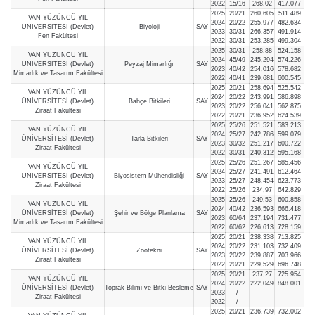
2022
15/16
268,02
417.077
2025
20/21
260,605
511.489
VAN YÜZÜNCÜ YIL
2024
20/22
255,977
482.634
ÜNİVERSİTESİ (Devlet)
Biyoloji
SAY
2023
30/31
266,357
491.914
Fen Fakültesi
2022
30/31
253,285
499.304
2025
30/31
258,88
524.158
VAN YÜZÜNCÜ YIL
2024
45/49
245,294
574.226
ÜNİVERSİTESİ (Devlet)
Peyzaj Mimarlığı
SAY
2023
40/42
254,016
578.682
Mimarlık ve Tasarım Fakültesi
2022
40/41
239,681
600.545
2025
20/21
258,694
525.542
VAN YÜZÜNCÜ YIL
2024
20/22
243,991
586.898
ÜNİVERSİTESİ (Devlet)
Bahçe Bitkileri
SAY
2023
20/22
256,041
562.875
Ziraat Fakültesi
2022
20/21
236,952
624.539
2025
25/26
251,521
583.213
VAN YÜZÜNCÜ YIL
2024
25/27
242,786
599.079
ÜNİVERSİTESİ (Devlet)
Tarla Bitkileri
SAY
2023
30/32
251,217
600.722
Ziraat Fakültesi
2022
30/31
240,312
595.168
2025
25/26
251,267
585.456
VAN YÜZÜNCÜ YIL
2024
25/27
241,491
612.464
ÜNİVERSİTESİ (Devlet)
Biyosistem Mühendisliği
SAY
2023
25/27
248,454
623.773
Ziraat Fakültesi
2022
25/26
234,97
642.829
2025
25/26
249,53
600.858
VAN YÜZÜNCÜ YIL
2024
40/42
236,593
666.418
ÜNİVERSİTESİ (Devlet)
Şehir ve Bölge Planlama
SAY
2023
60/64
237,194
731.477
Mimarlık ve Tasarım Fakültesi
2022
60/62
226,613
728.159
2025
20/21
238,338
713.825
VAN YÜZÜNCÜ YIL
2024
20/22
231,103
732.409
ÜNİVERSİTESİ (Devlet)
Zootekni
SAY
2023
20/22
239,887
703.966
Ziraat Fakültesi
2022
20/21
229,529
696.748
2025
20/21
237,27
725.954
VAN YÜZÜNCÜ YIL
2024
20/22
222,049
848.001
ÜNİVERSİTESİ (Devlet)
Toprak Bilimi ve Bitki Besleme
SAY
2023
—-/—-
—-
—-
Ziraat Fakültesi
2022
—-/—-
—-
—-
2025
20/21
236,739
732.002