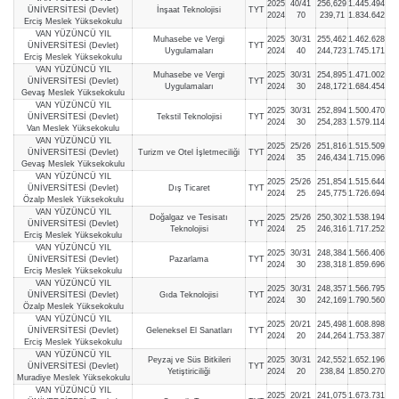
2025
40/41
256,629
1.445.494
ÜNİVERSİTESİ (Devlet)
İnşaat Teknolojisi
TYT
2024
70
239,71
1.834.642
Erciş Meslek Yüksekokulu
VAN YÜZÜNCÜ YIL
Muhasebe ve Vergi
2025
30/31
255,462
1.462.628
ÜNİVERSİTESİ (Devlet)
TYT
Uygulamaları
2024
40
244,723
1.745.171
Erciş Meslek Yüksekokulu
VAN YÜZÜNCÜ YIL
Muhasebe ve Vergi
2025
30/31
254,895
1.471.002
ÜNİVERSİTESİ (Devlet)
TYT
Uygulamaları
2024
30
248,172
1.684.454
Gevaş Meslek Yüksekokulu
VAN YÜZÜNCÜ YIL
2025
30/31
252,894
1.500.470
ÜNİVERSİTESİ (Devlet)
Tekstil Teknolojisi
TYT
2024
30
254,283
1.579.114
Van Meslek Yüksekokulu
VAN YÜZÜNCÜ YIL
2025
25/26
251,816
1.515.509
ÜNİVERSİTESİ (Devlet)
Turizm ve Otel İşletmeciliği
TYT
2024
35
246,434
1.715.096
Gevaş Meslek Yüksekokulu
VAN YÜZÜNCÜ YIL
2025
25/26
251,854
1.515.644
ÜNİVERSİTESİ (Devlet)
Dış Ticaret
TYT
2024
25
245,775
1.726.694
Özalp Meslek Yüksekokulu
VAN YÜZÜNCÜ YIL
Doğalgaz ve Tesisatı
2025
25/26
250,302
1.538.194
ÜNİVERSİTESİ (Devlet)
TYT
Teknolojisi
2024
25
246,316
1.717.252
Erciş Meslek Yüksekokulu
VAN YÜZÜNCÜ YIL
2025
30/31
248,384
1.566.406
ÜNİVERSİTESİ (Devlet)
Pazarlama
TYT
2024
30
238,318
1.859.696
Erciş Meslek Yüksekokulu
VAN YÜZÜNCÜ YIL
2025
30/31
248,357
1.566.795
ÜNİVERSİTESİ (Devlet)
Gıda Teknolojisi
TYT
2024
30
242,169
1.790.560
Özalp Meslek Yüksekokulu
VAN YÜZÜNCÜ YIL
2025
20/21
245,498
1.608.898
ÜNİVERSİTESİ (Devlet)
Geleneksel El Sanatları
TYT
2024
20
244,264
1.753.387
Erciş Meslek Yüksekokulu
VAN YÜZÜNCÜ YIL
Peyzaj ve Süs Bitkileri
2025
30/31
242,552
1.652.196
ÜNİVERSİTESİ (Devlet)
TYT
Yetiştiriciliği
2024
20
238,84
1.850.270
Muradiye Meslek Yüksekokulu
VAN YÜZÜNCÜ YIL
2025
20/21
241,075
1.673.731