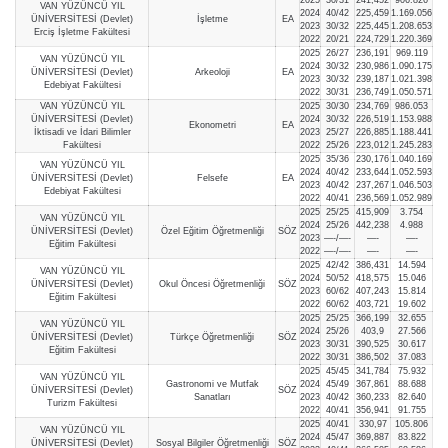
VAN YÜZÜNCÜ YIL
2024
40/42
225,459
1.169.056
ÜNİVERSİTESİ (Devlet)
İşletme
EA
2023
30/32
225,445
1.208.653
Erciş İşletme Fakültesi
2022
20/21
224,729
1.220.369
2025
26/27
236,191
969.119
VAN YÜZÜNCÜ YIL
2024
30/32
230,986
1.090.175
ÜNİVERSİTESİ (Devlet)
Arkeoloji
EA
2023
30/32
239,187
1.021.398
Edebiyat Fakültesi
2022
30/31
236,749
1.050.571
VAN YÜZÜNCÜ YIL
2025
30/30
234,769
986.053
ÜNİVERSİTESİ (Devlet)
2024
30/32
226,519
1.153.988
Ekonometri
EA
İktisadi ve İdari Bilimler
2023
25/27
226,885
1.188.441
Fakültesi
2022
25/26
223,012
1.245.283
2025
35/36
230,176
1.040.169
VAN YÜZÜNCÜ YIL
2024
40/42
233,644
1.052.593
ÜNİVERSİTESİ (Devlet)
Felsefe
EA
2023
40/42
237,267
1.046.503
Edebiyat Fakültesi
2022
40/41
236,569
1.052.989
2025
25/25
415,909
3.754
VAN YÜZÜNCÜ YIL
2024
25/26
442,238
4.988
ÜNİVERSİTESİ (Devlet)
Özel Eğitim Öğretmenliği
SÖZ
2023
—-/—-
—-
—-
Eğitim Fakültesi
2022
—-/—-
—-
—-
2025
42/42
386,431
14.594
VAN YÜZÜNCÜ YIL
2024
50/52
418,575
15.046
ÜNİVERSİTESİ (Devlet)
Okul Öncesi Öğretmenliği
SÖZ
2023
60/62
407,243
15.814
Eğitim Fakültesi
2022
60/62
403,721
19.602
2025
25/25
366,199
32.655
VAN YÜZÜNCÜ YIL
2024
25/26
403,9
27.566
ÜNİVERSİTESİ (Devlet)
Türkçe Öğretmenliği
SÖZ
2023
30/31
390,525
30.617
Eğitim Fakültesi
2022
30/31
386,502
37.083
2025
45/45
341,784
75.932
VAN YÜZÜNCÜ YIL
Gastronomi ve Mutfak
2024
45/49
367,861
88.688
ÜNİVERSİTESİ (Devlet)
SÖZ
Sanatları
2023
40/42
360,233
82.640
Turizm Fakültesi
2022
40/41
356,941
91.755
2025
40/41
330,97
105.806
VAN YÜZÜNCÜ YIL
2024
45/47
369,887
83.822
ÜNİVERSİTESİ (Devlet)
Sosyal Bilgiler Öğretmenliği
SÖZ