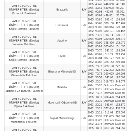
2025
40/40
446,658
49.140
VAN YÜZÜNCÜ YIL
2024
40/41
430,008
54.297
ÜNİVERSİTESİ (Devlet)
Eczacılık
SAY
2023
90/93
450,67
57.561
Eczacılık Fakültesi
2022
90/93
449,861
56.709
2025
85/85
392,45
108.262
VAN YÜZÜNCÜ YIL
2024
90/96
370,158
117.789
ÜNİVERSİTESİ (Devlet)
Hemşirelik
SAY
2023
90/96
390,344
123.084
Sağlık Bilimleri Fakültesi
2022
90/93
380,121
130.155
2025
70/70
352,14
170.216
VAN YÜZÜNCÜ YIL
2024
90/96
320,826
206.478
ÜNİVERSİTESİ (Devlet)
Veteriner
SAY
2023
85/90
358,366
172.675
Veteriner Fakültesi
2022
85/88
365,064
151.456
2025
70/70
340,35
193.998
VAN YÜZÜNCÜ YIL
2024
85/91
314,22
223.259
ÜNİVERSİTESİ (Devlet)
Ebelik
SAY
2023
80/84
334,177
223.666
Sağlık Bilimleri Fakültesi
2022
80/82
328,153
219.484
2025
75/77
328,198
222.362
VAN YÜZÜNCÜ YIL
2024
75/77
312,292
228.458
ÜNİVERSİTESİ (Devlet)
Bilgisayar Mühendisliği
SAY
2023
70/72
360,095
169.598
Mühendislik Fakültesi
2022
50/52
340,98
192.599
2025
20/21
319,723
244.977
VAN YÜZÜNCÜ YIL
2024
20/20
Dolmadı
Dolmadı
ÜNİVERSİTESİ (Devlet)
Mimarlık
SAY
2023
30/15
Dolmadı
Dolmadı
Mimarlık ve Tasarım Fakültesi
2022
70/12
Dolmadı
Dolmadı
2025
10/11
316,426
254.421
VAN YÜZÜNCÜ YIL
2024
20/10
Dolmadı
Dolmadı
ÜNİVERSİTESİ (Devlet)
Matematik Öğretmenliği
SAY
2023
20/21
383,64
132.370
Eğitim Fakültesi
2022
20/21
377,444
133.711
2025
20/21
316,03
255.597
VAN YÜZÜNCÜ YIL
2024
30/31
291,085
296.361
ÜNİVERSİTESİ (Devlet)
İnşaat Mühendisliği
SAY
2023
30/22
Dolmadı
Dolmadı
Mühendislik Fakültesi
2022
40/16
Dolmadı
Dolmadı
2025
10/11
313,176
264.257
VAN YÜZÜNCÜ YIL