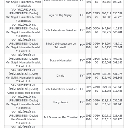
Van Sağlık Hizmetleri Meslek
2024
60
350,463
409.239
Yüksekokulu
VAN YÜZÜNCÜ YIL
ÜNİVERSİTESİ (Devlet)
2025
25/25
360,312
336.532
Ağız ve Diş Sağlığı
TYT
Van Sağlık Hizmetleri Meslek
2024
25
360,886
349.225
Yüksekokulu
VAN YÜZÜNCÜ YIL
ÜNİVERSİTESİ (Devlet)
2025
50/50
347,104
416.852
Tıbbi Laboratuvar Teknikleri
TYT
Van Sağlık Hizmetleri Meslek
2024
60
336,779
505.011
Yüksekokulu
VAN YÜZÜNCÜ YIL
ÜNİVERSİTESİ (Devlet)
Tıbbi Dokümantasyon ve
2025
30/30
344,594
433.719
TYT
Van Sağlık Hizmetleri Meslek
Sekreterlik
2024
60
340,255
478.661
Yüksekokulu
VAN YÜZÜNCÜ YIL
ÜNİVERSİTESİ (Devlet)
2025
35/35
335,872
497.787
Eczane Hizmetleri
TYT
Van Sağlık Hizmetleri Meslek
2024
50
326,561
591.189
Yüksekokulu
VAN YÜZÜNCÜ YIL
ÜNİVERSİTESİ (Devlet)
2025
60/60
331,302
534.375
Diyaliz
TYT
Van Sağlık Hizmetleri Meslek
2024
60
325,406
601.808
Yüksekokulu
VAN YÜZÜNCÜ YIL
2025
40/40
329,93
545.845
ÜNİVERSİTESİ (Devlet)
Tıbbi Laboratuvar Teknikleri
TYT
2024
80
314,355
713.486
Özalp Meslek Yüksekokulu
VAN YÜZÜNCÜ YIL
ÜNİVERSİTESİ (Devlet)
2025
30/30
328,317
559.521
Radyoterapi
TYT
Van Sağlık Hizmetleri Meslek
2024
60
317,045
684.643
Yüksekokulu
VAN YÜZÜNCÜ YIL
ÜNİVERSİTESİ (Devlet)
2025
30/30
320,716
628.428
Acil Durum ve Afet Yönetimi
TYT
Van Güvenlik Meslek
2024
30
317,015
684.970
Yüksekokulu
VAN YÜZÜNCÜ YIL