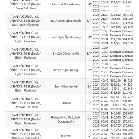
VAN YÜZÜNCÜ YIL
2024
20/22
222,062
847.831
ÜNİVERSİTESİ (Devlet)
Tarımsal Biyoteknoloji
SAY
2023
—-/—-
—-
—-
Ziraat Fakültesi
2022
—-/—-
—-
—-
2025
21/22
233,612
768.174
VAN YÜZÜNCÜ YIL
2024
21/23
225,65
801.359
ÜNİVERSİTESİ (Devlet)
Su Ürünleri Mühendisliği
SAY
2023
16/18
233,421
771.998
Su Ürünleri Fakültesi
2022
15/16
226,655
727.699
2025
10/4
Dolmadı
Dolmadı
VAN YÜZÜNCÜ YIL
2024
25/8
Dolmadı
Dolmadı
ÜNİVERSİTESİ (Devlet)
Fen Bilgisi Öğretmenliği
SAY
2023
30/31
319,728
261.969
Eğitim Fakültesi
2022
30/31
314,504
252.250
2025
10/0
—
—
VAN YÜZÜNCÜ YIL
2024
10/1
Dolmadı
Dolmadı
ÜNİVERSİTESİ (Devlet)
Biyoloji Öğretmenliği
SAY
2023
20/2
Dolmadı
Dolmadı
Eğitim Fakültesi
2022
20/4
Dolmadı
Dolmadı
2025
10/0
—
—
VAN YÜZÜNCÜ YIL
2024
20/2
Dolmadı
Dolmadı
ÜNİVERSİTESİ (Devlet)
Kimya Öğretmenliği
SAY
2023
20/10
Dolmadı
Dolmadı
Eğitim Fakültesi
2022
20/14
Dolmadı
Dolmadı
2025
45/45
365,176
88.718
VAN YÜZÜNCÜ YIL
2024
50/52
362,621
94.826
ÜNİVERSİTESİ (Devlet)
Sınıf Öğretmenliği
EA
2023
50/52
375,5
91.848
Eğitim Fakültesi
2022
50/52
373,858
111.403
2025
40/40
345,517
138.482
VAN YÜZÜNCÜ YIL
2024
40/42
347,957
131.841
ÜNİVERSİTESİ (Devlet)
Psikoloji
EA
2023
80/84
350,9
158.369
Edebiyat Fakültesi
2022
80/82
352,923
167.430
2025
30/31
340,688
153.985
VAN YÜZÜNCÜ YIL
Rehberlik ve Psikolojik
2024
40/41
340,575
154.139
ÜNİVERSİTESİ (Devlet)
EA
Danışmanlık
2023
60/62
351,358
156.851
Eğitim Fakültesi
2022
60/62
349,795
176.972
VAN YÜZÜNCÜ YIL
2025
30/31
279,263
507.358
ÜNİVERSİTESİ (Devlet)
2024
40/42
262,313
684.055
İşletme
EA
İktisadi ve İdari Bilimler
2023
40/42
253,261
847.216