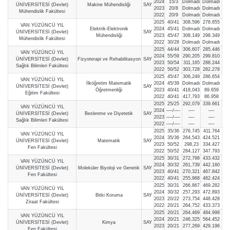
2024
15/3
Dolmadı
Dolmadı
ÜNİVERSİTESİ (Devlet)
Makine Mühendisliği
SAY
2023
20/8
Dolmadı
Dolmadı
Mühendislik Fakültesi
2022
20/9
Dolmadı
Dolmadı
2025
40/41
308,596
278.855
VAN YÜZÜNCÜ YIL
Elektrik-Elektronik
2024
45/41
Dolmadı
Dolmadı
ÜNİVERSİTESİ (Devlet)
SAY
Mühendisliği
2023
45/47
308,149
298.349
Mühendislik Fakültesi
2022
30/28
Dolmadı
Dolmadı
2025
44/44
306,607
285.446
VAN YÜZÜNCÜ YIL
2024
55/59
290,205
299.810
ÜNİVERSİTESİ (Devlet)
Fizyoterapi ve Rehabilitasyon
SAY
2023
50/54
311,165
288.244
Sağlık Bilimleri Fakültesi
2022
50/52
303,728
282.278
2025
45/47
306,249
286.654
VAN YÜZÜNCÜ YIL
İlköğretim Matematik
2024
45/39
Dolmadı
Dolmadı
ÜNİVERSİTESİ (Devlet)
SAY
Öğretmenliği
2023
40/41
418,043
89.659
Eğitim Fakültesi
2022
40/41
417,793
86.958
2025
25/25
292,079
339.661
VAN YÜZÜNCÜ YIL
2024
—-/—-
—-
—-
ÜNİVERSİTESİ (Devlet)
Beslenme ve Diyetetik
SAY
2023
—-/—-
—-
—-
Sağlık Bilimleri Fakültesi
2022
—-/—-
—-
—-
2025
35/36
276,745
411.764
VAN YÜZÜNCÜ YIL
2024
35/36
264,543
424.521
ÜNİVERSİTESİ (Devlet)
Matematik
SAY
2023
50/52
298,23
334.427
Fen Fakültesi
2022
50/52
284,127
347.793
2025
30/31
272,798
433.432
VAN YÜZÜNCÜ YIL
2024
30/32
261,739
442.160
ÜNİVERSİTESİ (Devlet)
Moleküler Biyoloji ve Genetik
SAY
2023
40/41
270,321
467.842
Fen Fakültesi
2022
40/41
255,968
482.424
2025
30/31
266,867
469.282
VAN YÜZÜNCÜ YIL
2024
30/32
257,293
472.893
ÜNİVERSİTESİ (Devlet)
Bitki Koruma
SAY
2023
20/22
273,754
448.428
Ziraat Fakültesi
2022
20/21
264,752
433.373
2025
20/21
264,469
484.998
VAN YÜZÜNCÜ YIL
2024
20/21
246,325
564.452
ÜNİVERSİTESİ (Devlet)
Kimya
SAY
2023
20/21
277,269
429.196
Fen Fakültesi