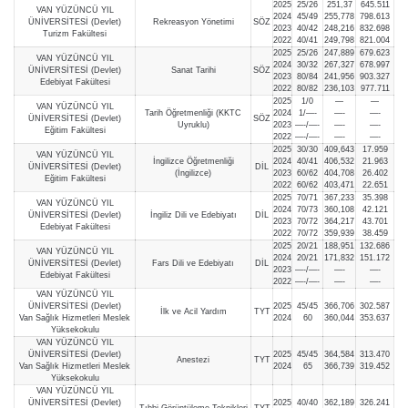
2025
25/26
251,37
645.511
VAN YÜZÜNCÜ YIL
2024
45/49
255,778
798.613
ÜNİVERSİTESİ (Devlet)
Rekreasyon Yönetimi
SÖZ
2023
40/42
248,216
832.698
Turizm Fakültesi
2022
40/41
249,798
821.004
2025
25/26
247,889
679.623
VAN YÜZÜNCÜ YIL
2024
30/32
267,327
678.997
ÜNİVERSİTESİ (Devlet)
Sanat Tarihi
SÖZ
2023
80/84
241,956
903.327
Edebiyat Fakültesi
2022
80/82
236,103
977.711
2025
1/0
—
—
VAN YÜZÜNCÜ YIL
Tarih Öğretmenliği (KKTC
2024
1/—-
—-
—-
ÜNİVERSİTESİ (Devlet)
SÖZ
Uyruklu)
2023
—-/—-
—-
—-
Eğitim Fakültesi
2022
—-/—-
—-
—-
2025
30/30
409,643
17.959
VAN YÜZÜNCÜ YIL
İngilizce Öğretmenliği
2024
40/41
406,532
21.963
ÜNİVERSİTESİ (Devlet)
DİL
(İngilizce)
2023
60/62
404,708
26.402
Eğitim Fakültesi
2022
60/62
403,471
22.651
2025
70/71
367,233
35.398
VAN YÜZÜNCÜ YIL
2024
70/73
360,108
42.121
ÜNİVERSİTESİ (Devlet)
İngiliz Dili ve Edebiyatı
DİL
2023
70/72
364,217
43.701
Edebiyat Fakültesi
2022
70/72
359,939
38.459
2025
20/21
188,951
132.686
VAN YÜZÜNCÜ YIL
2024
20/21
171,832
151.172
ÜNİVERSİTESİ (Devlet)
Fars Dili ve Edebiyatı
DİL
2023
—-/—-
—-
—-
Edebiyat Fakültesi
2022
—-/—-
—-
—-
VAN YÜZÜNCÜ YIL
ÜNİVERSİTESİ (Devlet)
2025
45/45
366,706
302.587
İlk ve Acil Yardım
TYT
Van Sağlık Hizmetleri Meslek
2024
60
360,044
353.637
Yüksekokulu
VAN YÜZÜNCÜ YIL
ÜNİVERSİTESİ (Devlet)
2025
45/45
364,584
313.470
Anestezi
TYT
Van Sağlık Hizmetleri Meslek
2024
65
366,739
319.452
Yüksekokulu
VAN YÜZÜNCÜ YIL
ÜNİVERSİTESİ (Devlet)
2025
40/40
362,189
326.241
Tıbbi Görüntüleme Teknikleri
TYT