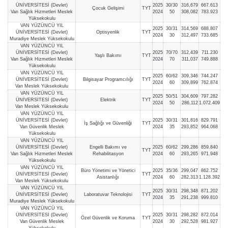
ÜNİVERSİTESİ (Devlet)
2025
30/30
316,679
667.613
Çocuk Gelişimi
TYT
Van Sağlık Hizmetleri Meslek
2024
50
308,082
783.923
Yüksekokulu
VAN YÜZÜNCÜ YIL
2025
30/31
314,569
688.807
ÜNİVERSİTESİ (Devlet)
Optisyenlik
TYT
2024
30
312,497
733.685
Muradiye Meslek Yüksekokulu
VAN YÜZÜNCÜ YIL
ÜNİVERSİTESİ (Devlet)
2025
70/70
312,439
711.230
Yaşlı Bakımı
TYT
Van Sağlık Hizmetleri Meslek
2024
70
311,037
749.888
Yüksekokulu
VAN YÜZÜNCÜ YIL
2025
60/62
309,346
744.247
ÜNİVERSİTESİ (Devlet)
Bilgisayar Programcılığı
TYT
2024
60
309,899
762.874
Van Meslek Yüksekokulu
VAN YÜZÜNCÜ YIL
2025
50/51
304,609
797.282
ÜNİVERSİTESİ (Devlet)
Elektrik
TYT
2024
50
286,112
1.072.409
Van Meslek Yüksekokulu
VAN YÜZÜNCÜ YIL
ÜNİVERSİTESİ (Devlet)
2025
30/31
301,816
829.791
İş Sağlığı ve Güvenliği
TYT
Van Güvenlik Meslek
2024
35
293,852
964.068
Yüksekokulu
VAN YÜZÜNCÜ YIL
ÜNİVERSİTESİ (Devlet)
Engelli Bakımı ve
2025
60/62
299,286
859.840
TYT
Van Sağlık Hizmetleri Meslek
Rehabilitasyon
2024
60
293,265
971.948
Yüksekokulu
VAN YÜZÜNCÜ YIL
Büro Yönetimi ve Yönetici
2025
35/36
299,047
862.752
ÜNİVERSİTESİ (Devlet)
TYT
Asistanlığı
2024
60
282,313
1.128.392
Van Meslek Yüksekokulu
VAN YÜZÜNCÜ YIL
2025
30/31
298,348
871.202
ÜNİVERSİTESİ (Devlet)
Laboratuvar Teknolojisi
TYT
2024
35
291,238
999.810
Muradiye Meslek Yüksekokulu
VAN YÜZÜNCÜ YIL
ÜNİVERSİTESİ (Devlet)
2025
30/31
298,282
872.014
Özel Güvenlik ve Koruma
TYT
Van Güvenlik Meslek
2024
30
292,528
981.927
Yüksekokulu