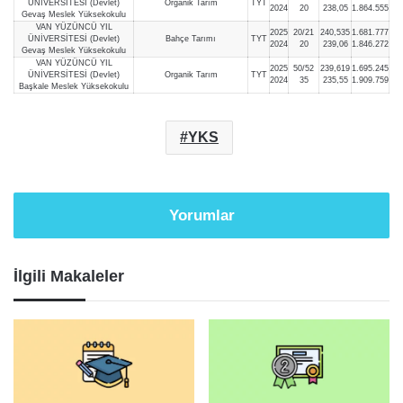
ÜNİVERSİTESİ (Devlet)
Organik Tarım
TYT
2024
20
238,05
1.864.555
Gevaş Meslek Yüksekokulu
VAN YÜZÜNCÜ YIL
2025
20/21
240,535
1.681.777
ÜNİVERSİTESİ (Devlet)
Bahçe Tarımı
TYT
2024
20
239,06
1.846.272
Gevaş Meslek Yüksekokulu
VAN YÜZÜNCÜ YIL
2025
50/52
239,619
1.695.245
ÜNİVERSİTESİ (Devlet)
Organik Tarım
TYT
2024
35
235,55
1.909.759
Başkale Meslek Yüksekokulu
YKS
Yorumlar
İlgili Makaleler