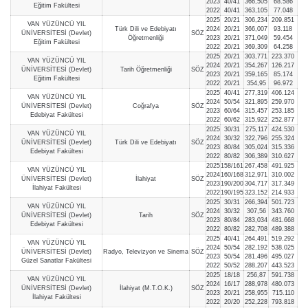
2023
40/41
366,505
68.586
Eğitim Fakültesi
2022
40/41
363,105
77.048
2025
20/21
306,234
209.851
VAN YÜZÜNCÜ YIL
Türk Dili ve Edebiyatı
2024
20/21
366,007
93.118
ÜNİVERSİTESİ (Devlet)
SÖZ
Öğretmenliği
2023
20/21
371,049
59.454
Eğitim Fakültesi
2022
20/21
369,309
64.258
2025
20/21
303,771
223.370
VAN YÜZÜNCÜ YIL
2024
20/21
354,267
126.217
ÜNİVERSİTESİ (Devlet)
Tarih Öğretmenliği
SÖZ
2023
20/21
359,165
85.174
Eğitim Fakültesi
2022
20/21
354,95
96.972
2025
40/41
277,319
406.124
VAN YÜZÜNCÜ YIL
2024
50/54
321,895
259.970
ÜNİVERSİTESİ (Devlet)
Coğrafya
SÖZ
2023
60/64
315,457
253.185
Edebiyat Fakültesi
2022
60/62
315,922
252.877
2025
30/31
275,117
424.530
VAN YÜZÜNCÜ YIL
2024
30/32
322,796
255.324
ÜNİVERSİTESİ (Devlet)
Türk Dili ve Edebiyatı
SÖZ
2023
80/84
305,024
315.336
Edebiyat Fakültesi
2022
80/82
306,389
310.627
2025
158/161
267,458
491.925
VAN YÜZÜNCÜ YIL
2024
160/168
312,971
310.002
ÜNİVERSİTESİ (Devlet)
İlahiyat
SÖZ
2023
190/200
304,717
317.349
İlahiyat Fakültesi
2022
190/195
323,152
214.933
2025
30/31
266,394
501.723
VAN YÜZÜNCÜ YIL
2024
30/32
307,56
343.760
ÜNİVERSİTESİ (Devlet)
Tarih
SÖZ
2023
80/84
283,034
481.668
Edebiyat Fakültesi
2022
80/82
282,708
489.388
2025
40/41
264,491
519.292
VAN YÜZÜNCÜ YIL
2024
50/54
282,192
538.025
ÜNİVERSİTESİ (Devlet)
Radyo, Televizyon ve Sinema
SÖZ
2023
50/54
281,496
495.027
Güzel Sanatlar Fakültesi
2022
50/52
288,207
443.523
2025
18/18
256,87
591.738
VAN YÜZÜNCÜ YIL
2024
16/17
288,978
480.073
ÜNİVERSİTESİ (Devlet)
İlahiyat (M.T.O.K.)
SÖZ
2023
20/21
258,955
715.110
İlahiyat Fakültesi
2022
20/20
252,228
793.818