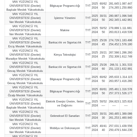
VAN YÜZÜNCÜ YIL
2025
60/62
281,645
1.087.447
ÜNİVERSİTESİ (Devlet)
Bilgisayar Programcılığı
TYT
2024
50
274,265
1.250.860
Başkale Meslek Yüksekokulu
VAN YÜZÜNCÜ YIL
2025
30/31
280,987
1.096.546
ÜNİVERSİTESİ (Devlet)
İşletme Yönetimi
TYT
2024
50
262,345
1.442.961
Van Meslek Yüksekokulu
VAN YÜZÜNCÜ YIL
2025
50/52
279,889
1.111.681
ÜNİVERSİTESİ (Devlet)
Makine
TYT
2024
50
263,813
1.418.539
Van Meslek Yüksekokulu
VAN YÜZÜNCÜ YIL
2025
25/26
274,729
1.183.496
ÜNİVERSİTESİ (Devlet)
Bankacılık ve Sigortacılık
TYT
2024
45
254,452
1.576.180
Erciş Meslek Yüksekokulu
VAN YÜZÜNCÜ YIL
2025
20/21
267,566
1.286.260
ÜNİVERSİTESİ (Devlet)
Kimya Teknolojisi
TYT
2024
25
252,309
1.612.749
Muradiye Meslek Yüksekokulu
VAN YÜZÜNCÜ YIL
2025
25/26
266,51
1.301.533
ÜNİVERSİTESİ (Devlet)
Bankacılık ve Sigortacılık
TYT
2024
60
251,133
1.632.991
Gevaş Meslek Yüksekokulu
VAN YÜZÜNCÜ YIL
2025
60/62
265,633
1.314.115
ÜNİVERSİTESİ (Devlet)
Bilgisayar Programcılığı
TYT
2024
50
263,957
1.416.280
Gevaş Meslek Yüksekokulu
VAN YÜZÜNCÜ YIL
2025
60/61
265,461
1.316.578
ÜNİVERSİTESİ (Devlet)
Bilgisayar Programcılığı
TYT
2024
50
257,373
1.526.177
Özalp Meslek Yüksekokulu
VAN YÜZÜNCÜ YIL
Elektrik Enerjisi Üretim, İletim
2025
50/52
264,823
1.325.818
ÜNİVERSİTESİ (Devlet)
TYT
ve Dağıtımı
2024
—-
—-
—-
Başkale Meslek Yüksekokulu
VAN YÜZÜNCÜ YIL
2025
30/31
260,485
1.389.086
ÜNİVERSİTESİ (Devlet)
Geleneksel El Sanatları
TYT
2024
30
261,253
1.460.940
Van Meslek Yüksekokulu
VAN YÜZÜNCÜ YIL
2025
40/41
257,031
1.439.556
ÜNİVERSİTESİ (Devlet)
Mobilya ve Dekorasyon
TYT
2024
40
250,479
1.644.230
Van Meslek Yüksekokulu
VAN YÜZÜNCÜ YIL