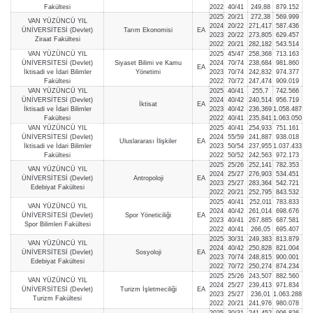
Fakültesi
2022
40/41
249,88
879.152
2025
20/21
272,38
569.999
VAN YÜZÜNCÜ YIL
2024
20/22
271,417
587.436
ÜNİVERSİTESİ (Devlet)
Tarım Ekonomisi
EA
2023
20/22
273,805
629.457
Ziraat Fakültesi
2022
20/21
282,182
543.514
VAN YÜZÜNCÜ YIL
2025
45/47
258,368
713.163
ÜNİVERSİTESİ (Devlet)
Siyaset Bilimi ve Kamu
2024
70/74
238,684
981.860
EA
İktisadi ve İdari Bilimler
Yönetimi
2023
70/74
242,832
974.377
Fakültesi
2022
70/72
247,474
909.019
VAN YÜZÜNCÜ YIL
2025
40/41
255,7
742.566
ÜNİVERSİTESİ (Devlet)
2024
40/42
240,514
956.719
İktisat
EA
İktisadi ve İdari Bilimler
2023
40/42
236,369
1.058.487
Fakültesi
2022
40/41
235,841
1.063.050
VAN YÜZÜNCÜ YIL
2025
40/41
254,933
751.161
ÜNİVERSİTESİ (Devlet)
2024
55/59
241,887
938.018
Uluslararası İlişkiler
EA
İktisadi ve İdari Bilimler
2023
50/54
237,955
1.037.433
Fakültesi
2022
50/52
242,563
972.173
2025
25/26
252,141
782.353
VAN YÜZÜNCÜ YIL
2024
25/27
276,903
534.451
ÜNİVERSİTESİ (Devlet)
Antropoloji
EA
2023
25/27
283,364
542.721
Edebiyat Fakültesi
2022
20/21
252,795
843.532
2025
40/41
252,011
783.833
VAN YÜZÜNCÜ YIL
2024
40/42
261,014
698.676
ÜNİVERSİTESİ (Devlet)
Spor Yöneticiliği
EA
2023
40/41
267,885
687.581
Spor Bilimleri Fakültesi
2022
40/41
266,05
695.407
2025
30/31
249,383
813.879
VAN YÜZÜNCÜ YIL
2024
40/42
250,828
821.004
ÜNİVERSİTESİ (Devlet)
Sosyoloji
EA
2023
70/74
248,815
900.001
Edebiyat Fakültesi
2022
70/72
250,274
874.234
2025
25/26
243,507
882.560
VAN YÜZÜNCÜ YIL
2024
25/27
239,413
971.834
ÜNİVERSİTESİ (Devlet)
Turizm İşletmeciliği
EA
2023
25/27
236,01
1.063.288
Turizm Fakültesi
2022
20/21
241,976
980.078
2025
30/31
241,452
906.826