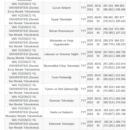
VAN YÜZÜNCÜ YIL
2025
30/31
297,163
885.803
ÜNİVERSİTESİ (Devlet)
Çocuk Gelişimi
TYT
2024
55
288,482
1.038.499
Erciş Meslek Yüksekokulu
VAN YÜZÜNCÜ YIL
2025
40/40
296,991
887.877
ÜNİVERSİTESİ (Devlet)
İnşaat Teknolojisi
TYT
2024
50
278,515
1.185.432
Van Meslek Yüksekokulu
VAN YÜZÜNCÜ YIL
2025
30/31
290,218
973.269
ÜNİVERSİTESİ (Devlet)
Mimari Restorasyon
TYT
2024
40
278,395
1.187.313
Van Meslek Yüksekokulu
VAN YÜZÜNCÜ YIL
Muhasebe ve Vergi
2025
30/31
289,379
984.223
ÜNİVERSİTESİ (Devlet)
TYT
Uygulamaları
2024
50
268,779
1.338.223
Van Meslek Yüksekokulu
VAN YÜZÜNCÜ YIL
2025
50/50
287,505
1.008.758
ÜNİVERSİTESİ (Devlet)
Laborant ve Veteriner Sağlık
TYT
2024
50
285,021
1.088.268
Gevaş Meslek Yüksekokulu
VAN YÜZÜNCÜ YIL
2025
30/31
287,336
1.010.974
ÜNİVERSİTESİ (Devlet)
Biyomedikal Cihaz Teknolojisi
TYT
2024
40
275,653
1.229.538
Erciş Meslek Yüksekokulu
VAN YÜZÜNCÜ YIL
2025
45/47
286,992
1.015.561
ÜNİVERSİTESİ (Devlet)
Turist Rehberliği
TYT
2024
45
285,619
1.079.564
Van Meslek Yüksekokulu
VAN YÜZÜNCÜ YIL
2025
25/26
285,119
1.040.581
ÜNİVERSİTESİ (Devlet)
Turizm ve Otel İşletmeciliği
TYT
2024
40
270,498
1.310.491
Van Meslek Yüksekokulu
VAN YÜZÜNCÜ YIL
2025
30/31
283,371
1.064.036
ÜNİVERSİTESİ (Devlet)
Otomotiv Teknolojisi
TYT
2024
30
266,514
1.374.616
Van Meslek Yüksekokulu
VAN YÜZÜNCÜ YIL
2025
30/31
283,116
1.067.389
ÜNİVERSİTESİ (Devlet)
Harita ve Kadastro
TYT
2024
30
279,807
1.165.738
Muradiye Meslek Yüksekokulu
VAN YÜZÜNCÜ YIL
2025
45/47
282,94
1.069.774
ÜNİVERSİTESİ (Devlet)
Elektronik Teknolojisi
TYT
2024
45
274,326
1.249.903
Van Meslek Yüksekokulu