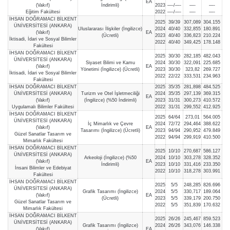
EA
(Vakıf)
İndirimli)
2023
—-/—-
—-
—-
Eğitim Fakültesi
2022
—-/—-
—-
—-
İHSAN DOĞRAMACI BİLKENT
2025
39/39
307,089
304.155
ÜNİVERSİTESİ (ANKARA)
Uluslararası İlişkiler (İngilizce)
2024
40/40
332,855
180.891
(Vakıf)
EA
(Ücretli)
2023
40/40
336,823
210.224
İktisadi, İdari ve Sosyal Bilimler
2022
40/40
349,425
178.148
Fakültesi
İHSAN DOĞRAMACI BİLKENT
2025
30/30
282,185
482.043
ÜNİVERSİTESİ (ANKARA)
Siyaset Bilimi ve Kamu
2024
30/30
322,091
225.685
(Vakıf)
EA
Yönetimi (İngilizce) (Ücretli)
2023
30/30
323,82
269.727
İktisadi, İdari ve Sosyal Bilimler
2022
22/22
333,531
234.963
Fakültesi
İHSAN DOĞRAMACI BİLKENT
2025
35/35
281,898
484.525
ÜNİVERSİTESİ (ANKARA)
Turizm ve Otel İşletmeciliği
2024
35/35
297,139
369.315
EA
(Vakıf)
(İngilizce) (%50 İndirimli)
2023
31/31
300,273
410.572
Uygulamalı Bilimler Fakültesi
2022
31/31
299,552
412.925
İHSAN DOĞRAMACI BİLKENT
2025
64/64
273,01
564.005
ÜNİVERSİTESİ (ANKARA)
İç Mimarlık ve Çevre
2024
72/72
294,464
388.622
(Vakıf)
EA
Tasarımı (İngilizce) (Ücretli)
2023
94/94
290,952
479.849
Güzel Sanatlar Tasarım ve
2022
94/94
299,919
410.500
Mimarlık Fakültesi
İHSAN DOĞRAMACI BİLKENT
2025
10/10
270,687
586.127
ÜNİVERSİTESİ (ANKARA)
Arkeoloji (İngilizce) (%50
2024
10/10
303,278
328.352
(Vakıf)
EA
İndirimli)
2023
10/10
331,416
233.350
İnsani Bilimler ve Edebiyat
2022
10/10
318,278
303.991
Fakültesi
İHSAN DOĞRAMACI BİLKENT
2025
5/5
248,285
826.696
ÜNİVERSİTESİ (ANKARA)
Grafik Tasarımı (İngilizce)
2024
5/5
330,717
189.064
(Vakıf)
EA
(Ücretli)
2023
5/5
339,179
200.750
Güzel Sanatlar Tasarım ve
2022
5/5
351,839
170.632
Mimarlık Fakültesi
İHSAN DOĞRAMACI BİLKENT
2025
26/26
245,467
859.523
ÜNİVERSİTESİ (ANKARA)
Grafik Tasarımı (İngilizce)
2024
26/26
343,076
146.338
(Vakıf)
EA