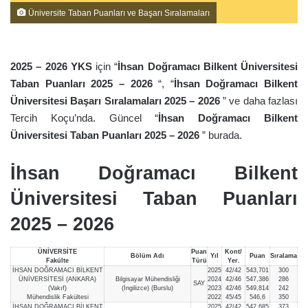
Üniversite Taban Puanları ve Başarı Sıralamaları
2025 – 2026 YKS
için “
İhsan Doğramacı Bilkent Üniversitesi
Taban Puanları 2025 – 2026
“, “
İhsan Doğramacı Bilkent
Üniversitesi Başarı Sıralamaları 2025 – 2026
” ve daha fazlası
Tercih Koçu’nda. Güncel “
İhsan Doğramacı Bilkent
Üniversitesi Taban Puanları 2025 – 2026
” burada.
İhsan Doğramacı Bilkent
Üniversitesi Taban Puanları
2025 – 2026
ÜNİVERSİTE
Puan
Kont/
Bölüm Adı
Yıl
Puan
Sıralama
Fakülte
Türü
Yer.
İHSAN DOĞRAMACI BİLKENT
2025
42/42
543,701
300
ÜNİVERSİTESİ (ANKARA)
Bilgisayar Mühendisliği
2024
42/46
547,386
286
SAY
(Vakıf)
(İngilizce) (Burslu)
2023
42/46
549,814
242
Mühendislik Fakültesi
2022
45/45
546,6
350
İHSAN DOĞRAMACI BİLKENT
2025
42/42
542,685
373