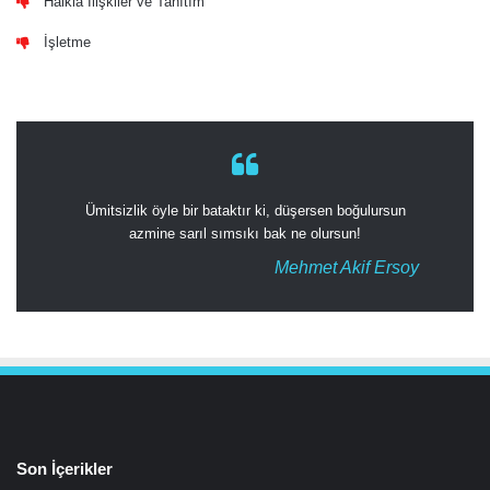
Halkla İlişkiler ve Tanıtım
İşletme
Ümitsizlik öyle bir bataktır ki, düşersen boğulursun
azmine sarıl sımsıkı bak ne olursun!
Mehmet Akif Ersoy
Son İçerikler