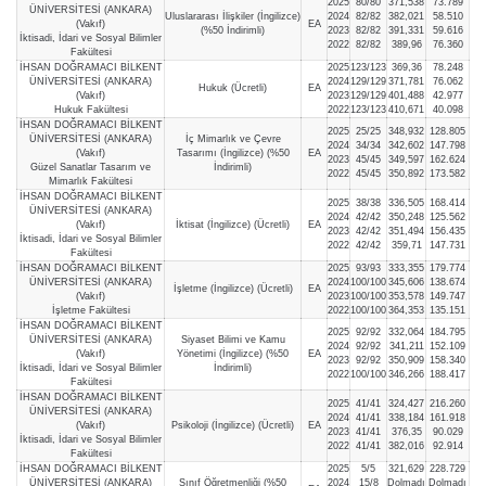
2025
80/80
371,538
73.789
ÜNİVERSİTESİ (ANKARA)
Uluslararası İlişkiler (İngilizce)
2024
82/82
382,021
58.510
(Vakıf)
EA
(%50 İndirimli)
2023
82/82
391,331
59.616
İktisadi, İdari ve Sosyal Bilimler
2022
82/82
389,96
76.360
Fakültesi
İHSAN DOĞRAMACI BİLKENT
2025
123/123
369,36
78.248
ÜNİVERSİTESİ (ANKARA)
2024
129/129
371,781
76.062
Hukuk (Ücretli)
EA
(Vakıf)
2023
129/129
401,488
42.977
Hukuk Fakültesi
2022
123/123
410,671
40.098
İHSAN DOĞRAMACI BİLKENT
2025
25/25
348,932
128.805
ÜNİVERSİTESİ (ANKARA)
İç Mimarlık ve Çevre
2024
34/34
342,602
147.798
(Vakıf)
Tasarımı (İngilizce) (%50
EA
2023
45/45
349,597
162.624
Güzel Sanatlar Tasarım ve
İndirimli)
2022
45/45
350,892
173.582
Mimarlık Fakültesi
İHSAN DOĞRAMACI BİLKENT
2025
38/38
336,505
168.414
ÜNİVERSİTESİ (ANKARA)
2024
42/42
350,248
125.562
(Vakıf)
İktisat (İngilizce) (Ücretli)
EA
2023
42/42
351,494
156.435
İktisadi, İdari ve Sosyal Bilimler
2022
42/42
359,71
147.731
Fakültesi
İHSAN DOĞRAMACI BİLKENT
2025
93/93
333,355
179.774
ÜNİVERSİTESİ (ANKARA)
2024
100/100
345,606
138.674
İşletme (İngilizce) (Ücretli)
EA
(Vakıf)
2023
100/100
353,578
149.747
İşletme Fakültesi
2022
100/100
364,353
135.151
İHSAN DOĞRAMACI BİLKENT
2025
92/92
332,064
184.795
ÜNİVERSİTESİ (ANKARA)
Siyaset Bilimi ve Kamu
2024
92/92
341,211
152.109
(Vakıf)
Yönetimi (İngilizce) (%50
EA
2023
92/92
350,909
158.340
İktisadi, İdari ve Sosyal Bilimler
İndirimli)
2022
100/100
346,266
188.417
Fakültesi
İHSAN DOĞRAMACI BİLKENT
2025
41/41
324,427
216.260
ÜNİVERSİTESİ (ANKARA)
2024
41/41
338,184
161.918
(Vakıf)
Psikoloji (İngilizce) (Ücretli)
EA
2023
41/41
376,35
90.029
İktisadi, İdari ve Sosyal Bilimler
2022
41/41
382,016
92.914
Fakültesi
İHSAN DOĞRAMACI BİLKENT
2025
5/5
321,629
228.729
ÜNİVERSİTESİ (ANKARA)
Sınıf Öğretmenliği (%50
2024
15/8
Dolmadı
Dolmadı