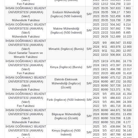
Fen Fakültesi
2022
12/12
534,259
2.110
İHSAN DOĞRAMACI BİLKENT
2025
35/35
507,833
7.863
ÜNİVERSİTESİ (ANKARA)
Endüstri Mühendisliği
2024
35/35
508,17
7.583
SAY
(Vakıf)
(İngilizce) (%50 İndirimli)
2023
35/35
522,458
6.885
Mühendislik Fakültesi
2022
35/35
518,739
7.269
İHSAN DOĞRAMACI BİLKENT
2025
22/22
504,342
9.214
ÜNİVERSİTESİ (ANKARA)
Makine Mühendisliği
2024
22/22
507,692
7.769
SAY
(Vakıf)
(İngilizce) (%50 İndirimli)
2023
22/22
518,695
8.495
Mühendislik Fakültesi
2022
26/26
512,489
10.223
İHSAN DOĞRAMACI BİLKENT
2025
9/9
490,547
15.832
ÜNİVERSİTESİ (ANKARA)
2024
9/11
493,978
12.900
(Vakıf)
Mimarlık (İngilizce) (Burslu)
SAY
2023
9/11
511,283
12.057
Güzel Sanatlar Tasarım ve
2022
10/10
506,904
13.251
Mimarlık Fakültesi
İHSAN DOĞRAMACI BİLKENT
2025
19/19
476,891
24.779
ÜNİVERSİTESİ (ANKARA)
2024
19/21
472,397
23.914
Kimya (İngilizce) (Burslu)
SAY
(Vakıf)
2023
19/21
494,788
22.017
Fen Fakültesi
2022
20/20
480,439
31.418
İHSAN DOĞRAMACI BİLKENT
2025
80/80
475,712
25.230
Elektrik-Elektronik
ÜNİVERSİTESİ (ANKARA)
2024
80/80
487,152
16.052
Mühendisliği (İngilizce)
SAY
(Vakıf)
2023
80/80
507,726
14.017
(Ücretli)
Mühendislik Fakültesi
2022
80/80
513,371
9.761
İHSAN DOĞRAMACI BİLKENT
2025
5/5
455,318
41.354
ÜNİVERSİTESİ (ANKARA)
2024
5/5
488,833
15.217
Fizik (İngilizce) (%50 İndirimli)
SAY
(Vakıf)
2023
5/5
491,366
24.309
Fen Fakültesi
2022
5/5
481,718
30.401
İHSAN DOĞRAMACI BİLKENT
2025
80/80
444,871
50.836
ÜNİVERSİTESİ (ANKARA)
Bilgisayar Mühendisliği
2024
80/80
492,651
13.450
SAY
(Vakıf)
(İngilizce) (Ücretli)
2023
80/80
519,556
8.126
Mühendislik Fakültesi
2022
80/80
521,238
6.177
İHSAN DOĞRAMACI BİLKENT
2025
5/5
438,694
56.711
ÜNİVERSİTESİ (ANKARA)
Kimya (İngilizce) (%50
2024
5/5
427,832
56.143
SAY
(Vakıf)
İndirimli)
2023
5/5
467,786
42.444