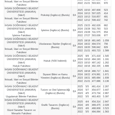
İktisadi, İdari ve Sosyal Bilimler
2022
21/21
503,921
970
Fakültesi
İHSAN DOĞRAMACI BİLKENT
2025
10/10
497,609
523
ÜNİVERSİTESİ (ANKARA)
2024
10/13
507,025
414
(Vakıf)
Psikoloji (İngilizce) (Burslu)
EA
2023
10/13
516,857
491
İktisadi, İdari ve Sosyal Bilimler
2022
12/12
508,422
742
Fakültesi
İHSAN DOĞRAMACI BİLKENT
2025
23/23
492,626
662
ÜNİVERSİTESİ (ANKARA)
2024
23/28
502,793
515
İşletme (İngilizce) (Burslu)
EA
(Vakıf)
2023
23/28
511,575
654
İşletme Fakültesi
2022
27/27
503,636
977
İHSAN DOĞRAMACI BİLKENT
2025
18/18
481,645
1.059
ÜNİVERSİTESİ (ANKARA)
Uluslararası İlişkiler (İngilizce)
2024
18/22
494,574
756
(Vakıf)
EA
(Burslu)
2023
18/20
506,642
829
İktisadi, İdari ve Sosyal Bilimler
2022
21/21
493,723
1.589
Fakültesi
İHSAN DOĞRAMACI BİLKENT
2025
9/9
471,419
1.545
ÜNİVERSİTESİ (ANKARA)
2024
10/10
484,193
1.191
Hukuk (%50 İndirimli)
EA
(Vakıf)
2023
10/10
497,142
1.262
Hukuk Fakültesi
2022
16/16
492,335
1.689
İHSAN DOĞRAMACI BİLKENT
2025
18/18
466,717
1.841
ÜNİVERSİTESİ (ANKARA)
Siyaset Bilimi ve Kamu
2024
18/22
474,991
1.671
(Vakıf)
EA
Yönetimi (İngilizce) (Burslu)
2023
18/21
485,684
1.939
İktisadi, İdari ve Sosyal Bilimler
2022
21/21
477,686
3.136
Fakültesi
İHSAN DOĞRAMACI BİLKENT
2025
5/5
461,414
2.267
ÜNİVERSİTESİ (ANKARA)
Turizm ve Otel İşletmeciliği
2024
5/7
454,677
3.447
EA
(Vakıf)
(İngilizce) (Burslu)
2023
4/5
473,734
2.967
Uygulamalı Bilimler Fakültesi
2022
5/5
463,403
5.397
İHSAN DOĞRAMACI BİLKENT
2025
4/4
454,314
2.947
ÜNİVERSİTESİ (ANKARA)
Grafik Tasarımı (İngilizce)
2024
4/6
469,475
2.028
(Vakıf)
EA
(Burslu)
2023
4/6
468,609
3.523
Güzel Sanatlar Tasarım ve
2022
5/5
494,064
1.563
Mimarlık Fakültesi