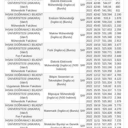
Elektrik-Elektronik
ÜNİVERSİTESİ (ANKARA)
2024
42/46
544,67
452
Mühendisliği (İngilizce)
SAY
(Vakıf)
2023
42/46
546,94
480
(Burslu)
Mühendislik Fakültesi
2022
45/45
541,581
811
İHSAN DOĞRAMACI BİLKENT
2025
42/42
528,594
2.190
ÜNİVERSİTESİ (ANKARA)
Endüstri Mühendisliği
2024
42/46
533,9
1.676
SAY
(Vakıf)
(İngilizce) (Burslu)
2023
42/46
539,216
1.660
Mühendislik Fakültesi
2022
45/45
533,821
2.192
İHSAN DOĞRAMACI BİLKENT
2025
26/26
527,653
2.358
ÜNİVERSİTESİ (ANKARA)
Makine Mühendisliği
2024
26/29
531,186
2.086
SAY
(Vakıf)
(İngilizce) (Burslu)
2023
26/29
535,348
2.562
Mühendislik Fakültesi
2022
27/27
531,184
2.813
İHSAN DOĞRAMACI BİLKENT
2025
19/19
522,385
3.477
ÜNİVERSİTESİ (ANKARA)
2024
19/21
525,926
3.035
Fizik (İngilizce) (Burslu)
SAY
(Vakıf)
2023
19/20
530,771
3.863
Fen Fakültesi
2022
20/20
532,653
2.449
İHSAN DOĞRAMACI BİLKENT
2025
35/35
520,615
3.923
Elektrik-Elektronik
ÜNİVERSİTESİ (ANKARA)
2024
35/35
525,796
3.063
Mühendisliği (İngilizce) (%50
SAY
(Vakıf)
2023
35/35
533,196
3.163
İndirimli)
Mühendislik Fakültesi
2022
35/35
529,358
3.283
İHSAN DOĞRAMACI BİLKENT
2025
12/12
517,607
4.765
Bilişim Sistemleri ve
ÜNİVERSİTESİ (ANKARA)
2024
12/15
520,793
4.122
Teknolojileri (İngilizce)
SAY
(Vakıf)
2023
12/15
531,324
3.702
(Burslu)
Uygulamalı Bilimler Fakültesi
2022
12/12
516,82
8.101
İHSAN DOĞRAMACI BİLKENT
2025
35/35
514,337
5.723
ÜNİVERSİTESİ (ANKARA)
Bilgisayar Mühendisliği
2024
35/35
529,394
2.392
SAY
(Vakıf)
(İngilizce) (%50 İndirimli)
2023
35/35
536,072
2.364
Mühendislik Fakültesi
2022
35/35
535,362
1.879
İHSAN DOĞRAMACI BİLKENT
2025
19/19
514,149
5.770
ÜNİVERSİTESİ (ANKARA)
2024
19/21
520,119
4.270
Matematik (İngilizce) (Burslu)
SAY
(Vakıf)
2023
19/21
524,429
6.062
Fen Fakültesi
2022
20/20
518,165
7.501
İHSAN DOĞRAMACI BİLKENT
2025
11/11
509,802
7.155
ÜNİVERSİTESİ (ANKARA)
Moleküler Biyoloji ve Genetik
2024
11/13
527,205
2.774
SAY
(Vakıf)
(İngilizce) (Burslu)
2023
11/13
533,415
3.105