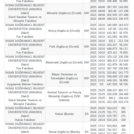
Fen Fakültesi
2022
20/20
456,499
50.945
İHSAN DOĞRAMACI BİLKENT
2025
46/46
367,797
143.081
ÜNİVERSİTESİ (ANKARA)
2024
49/49
363,48
127.198
(Vakıf)
Mimarlık (İngilizce) (Ücretli)
SAY
2023
49/49
402,545
107.499
Güzel Sanatlar Tasarım ve
2022
49/49
399,523
106.575
Mimarlık Fakültesi
İHSAN DOĞRAMACI BİLKENT
2025
10/10
345,095
183.973
ÜNİVERSİTESİ (ANKARA)
2024
10/10
347,65
152.051
Kimya (İngilizce) (Ücretli)
SAY
(Vakıf)
2023
10/10
415,367
92.579
Fen Fakültesi
2022
10/10
411,083
94.050
İHSAN DOĞRAMACI BİLKENT
2025
10/10
332,1
212.724
ÜNİVERSİTESİ (ANKARA)
2024
10/10
424,327
59.234
Fizik (İngilizce) (Ücretli)
SAY
(Vakıf)
2023
10/10
448,973
59.171
Fen Fakültesi
2022
10/10
425,113
79.655
İHSAN DOĞRAMACI BİLKENT
2025
10/10
325,132
230.258
ÜNİVERSİTESİ (ANKARA)
2024
10/10
366,473
122.819
Matematik (İngilizce) (Ücretli)
SAY
(Vakıf)
2023
10/10
411,879
96.549
Fen Fakültesi
2022
10/10
397,765
108.640
İHSAN DOĞRAMACI BİLKENT
2025
31/31
320,901
241.775
Bilişim Sistemleri ve
ÜNİVERSİTESİ (ANKARA)
2024
31/31
358,009
135.198
Teknolojileri (İngilizce)
SAY
(Vakıf)
2023
21/21
449,181
58.958
(Ücretli)
Uygulamalı Bilimler Fakültesi
2022
5/5
447,559
58.756
İHSAN DOĞRAMACI BİLKENT
2025
25/25
268,227
460.717
ÜNİVERSİTESİ (ANKARA)
Kentsel Tasarım ve Peyzaj
2024
25/25
326,038
194.408
(Vakıf)
Mimarlığı (İngilizce) (%50
SAY
2023
25/25
360,2
169.416
Güzel Sanatlar Tasarım ve
İndirimli)
2022
31/31
322,185
233.274
Mimarlık Fakültesi
İHSAN DOĞRAMACI BİLKENT
2025
20/20
504,015
381
ÜNİVERSİTESİ (ANKARA)
2024
21/25
511,771
305
Hukuk (Burslu)
EA
(Vakıf)
2023
21/25
525,787
271
Hukuk Fakültesi
2022
24/24
520,224
329
İHSAN DOĞRAMACI BİLKENT
2025
17/17
503,602
389
ÜNİVERSİTESİ (ANKARA)
2024
18/22
511,517
311
(Vakıf)
İktisat (İngilizce) (Burslu)
EA
2023
18/22
517,395
477