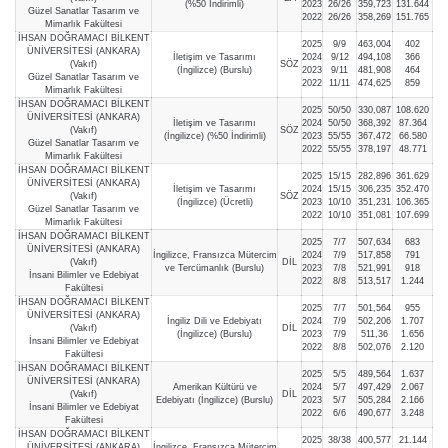
(%50 İndirimli)
2023
26/26
359,723
131.644
Güzel Sanatlar Tasarım ve
2022
26/26
358,269
151.765
Mimarlık Fakültesi
İHSAN DOĞRAMACI BİLKENT
2025
9/9
463,004
402
ÜNİVERSİTESİ (ANKARA)
İletişim ve Tasarımı
2024
9/12
494,108
366
(Vakıf)
SÖZ
(İngilizce) (Burslu)
2023
9/11
481,908
464
Güzel Sanatlar Tasarım ve
2022
11/11
474,625
859
Mimarlık Fakültesi
İHSAN DOĞRAMACI BİLKENT
2025
50/50
330,087
108.620
ÜNİVERSİTESİ (ANKARA)
İletişim ve Tasarımı
2024
50/50
368,392
87.364
(Vakıf)
SÖZ
(İngilizce) (%50 İndirimli)
2023
55/55
367,472
66.580
Güzel Sanatlar Tasarım ve
2022
55/55
378,197
48.771
Mimarlık Fakültesi
İHSAN DOĞRAMACI BİLKENT
2025
15/15
282,896
361.629
ÜNİVERSİTESİ (ANKARA)
İletişim ve Tasarımı
2024
15/15
306,235
352.470
(Vakıf)
SÖZ
(İngilizce) (Ücretli)
2023
10/10
351,231
106.365
Güzel Sanatlar Tasarım ve
2022
10/10
351,081
107.699
Mimarlık Fakültesi
İHSAN DOĞRAMACI BİLKENT
2025
7/7
507,634
683
ÜNİVERSİTESİ (ANKARA)
İngilizce, Fransızca Mütercim
2024
7/9
517,858
791
(Vakıf)
DİL
ve Tercümanlık (Burslu)
2023
7/8
521,991
918
İnsani Bilimler ve Edebiyat
2022
8/8
513,517
1.244
Fakültesi
İHSAN DOĞRAMACI BİLKENT
2025
7/7
501,564
955
ÜNİVERSİTESİ (ANKARA)
İngiliz Dili ve Edebiyatı
2024
7/9
502,206
1.707
(Vakıf)
DİL
(İngilizce) (Burslu)
2023
7/9
511,36
1.656
İnsani Bilimler ve Edebiyat
2022
8/8
502,076
2.120
Fakültesi
İHSAN DOĞRAMACI BİLKENT
2025
5/5
489,564
1.637
ÜNİVERSİTESİ (ANKARA)
Amerikan Kültürü ve
2024
5/7
497,429
2.067
(Vakıf)
DİL
Edebiyatı (İngilizce) (Burslu)
2023
5/7
505,284
2.166
İnsani Bilimler ve Edebiyat
2022
6/6
490,677
3.248
Fakültesi
İHSAN DOĞRAMACI BİLKENT
2025
38/38
400,577
21.144
ÜNİVERSİTESİ (ANKARA)
İngilizce, Fransızca Mütercim