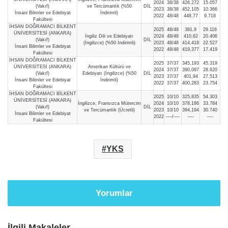
2024
38/38
426,272
15.057
(Vakıf)
ve Tercümanlık (%50
DİL
2023
38/38
452,105
10.366
İnsani Bilimler ve Edebiyat
İndirimli)
2022
48/48
448,77
9.718
Fakültesi
İHSAN DOĞRAMACI BİLKENT
2025
48/48
381,9
29.116
ÜNİVERSİTESİ (ANKARA)
İngiliz Dili ve Edebiyatı
2024
48/48
410,62
20.406
(Vakıf)
DİL
(İngilizce) (%50 İndirimli)
2023
48/48
414,418
22.527
İnsani Bilimler ve Edebiyat
2022
48/48
419,377
17.419
Fakültesi
İHSAN DOĞRAMACI BİLKENT
2025
37/37
345,193
45.319
ÜNİVERSİTESİ (ANKARA)
Amerikan Kültürü ve
2024
37/37
390,097
28.620
(Vakıf)
Edebiyatı (İngilizce) (%50
DİL
2023
37/37
401,94
27.513
İnsani Bilimler ve Edebiyat
İndirimli)
2022
37/37
400,283
23.754
Fakültesi
İHSAN DOĞRAMACI BİLKENT
2025
10/10
325,835
54.303
ÜNİVERSİTESİ (ANKARA)
İngilizce, Fransızca Mütercim
2024
10/10
378,186
33.784
(Vakıf)
DİL
ve Tercümanlık (Ücretli)
2023
10/10
394,194
30.740
İnsani Bilimler ve Edebiyat
2022
—-/—-
—-
—-
Fakültesi
YKS
Yorumlar
İlgili Makaleler