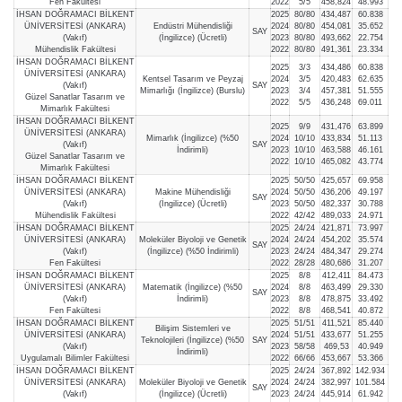
Fen Fakültesi
2022
5/5
458,824
48.993
İHSAN DOĞRAMACI BİLKENT
2025
80/80
434,487
60.838
ÜNİVERSİTESİ (ANKARA)
Endüstri Mühendisliği
2024
80/80
454,081
35.652
SAY
(Vakıf)
(İngilizce) (Ücretli)
2023
80/80
493,662
22.754
Mühendislik Fakültesi
2022
80/80
491,361
23.334
İHSAN DOĞRAMACI BİLKENT
2025
3/3
434,486
60.838
ÜNİVERSİTESİ (ANKARA)
Kentsel Tasarım ve Peyzaj
2024
3/5
420,483
62.635
(Vakıf)
SAY
Mimarlığı (İngilizce) (Burslu)
2023
3/4
457,381
51.555
Güzel Sanatlar Tasarım ve
2022
5/5
436,248
69.011
Mimarlık Fakültesi
İHSAN DOĞRAMACI BİLKENT
2025
9/9
431,476
63.899
ÜNİVERSİTESİ (ANKARA)
Mimarlık (İngilizce) (%50
2024
10/10
433,834
51.113
(Vakıf)
SAY
İndirimli)
2023
10/10
463,588
46.161
Güzel Sanatlar Tasarım ve
2022
10/10
465,082
43.774
Mimarlık Fakültesi
İHSAN DOĞRAMACI BİLKENT
2025
50/50
425,657
69.958
ÜNİVERSİTESİ (ANKARA)
Makine Mühendisliği
2024
50/50
436,206
49.197
SAY
(Vakıf)
(İngilizce) (Ücretli)
2023
50/50
482,337
30.788
Mühendislik Fakültesi
2022
42/42
489,033
24.971
İHSAN DOĞRAMACI BİLKENT
2025
24/24
421,871
73.997
ÜNİVERSİTESİ (ANKARA)
Moleküler Biyoloji ve Genetik
2024
24/24
454,202
35.574
SAY
(Vakıf)
(İngilizce) (%50 İndirimli)
2023
24/24
484,347
29.274
Fen Fakültesi
2022
28/28
480,686
31.207
İHSAN DOĞRAMACI BİLKENT
2025
8/8
412,411
84.473
ÜNİVERSİTESİ (ANKARA)
Matematik (İngilizce) (%50
2024
8/8
463,499
29.330
SAY
(Vakıf)
İndirimli)
2023
8/8
478,875
33.492
Fen Fakültesi
2022
8/8
468,541
40.872
İHSAN DOĞRAMACI BİLKENT
2025
51/51
411,521
85.440
Bilişim Sistemleri ve
ÜNİVERSİTESİ (ANKARA)
2024
51/51
433,677
51.255
Teknolojileri (İngilizce) (%50
SAY
(Vakıf)
2023
58/58
469,53
40.949
İndirimli)
Uygulamalı Bilimler Fakültesi
2022
66/66
453,667
53.366
İHSAN DOĞRAMACI BİLKENT
2025
24/24
367,892
142.934
ÜNİVERSİTESİ (ANKARA)
Moleküler Biyoloji ve Genetik
2024
24/24
382,997
101.584
SAY
(Vakıf)
(İngilizce) (Ücretli)
2023
24/24
445,914
61.942