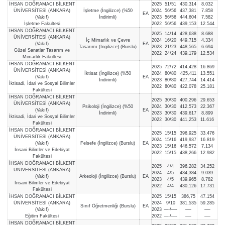
İHSAN DOĞRAMACI BİLKENT
2025
51/51
430,314
8.032
ÜNİVERSİTESİ (ANKARA)
İşletme (İngilizce) (%50
2024
56/56
437,381
7.858
EA
(Vakıf)
İndirimli)
2023
56/56
444,604
7.582
İşletme Fakültesi
2022
56/56
439,153
12.544
İHSAN DOĞRAMACI BİLKENT
2025
14/14
428,638
8.688
ÜNİVERSİTESİ (ANKARA)
İç Mimarlık ve Çevre
2024
16/20
449,715
4.334
(Vakıf)
EA
Tasarımı (İngilizce) (Burslu)
2023
21/23
448,565
6.694
Güzel Sanatlar Tasarım ve
2022
24/24
439,179
12.534
Mimarlık Fakültesi
İHSAN DOĞRAMACI BİLKENT
2025
72/72
414,428
16.869
ÜNİVERSİTESİ (ANKARA)
İktisat (İngilizce) (%50
2024
80/80
425,411
13.551
(Vakıf)
EA
İndirimli)
2023
80/80
427,744
14.414
İktisadi, İdari ve Sosyal Bilimler
2022
80/80
422,078
25.181
Fakültesi
İHSAN DOĞRAMACI BİLKENT
2025
30/30
400,296
29.653
ÜNİVERSİTESİ (ANKARA)
Psikoloji (İngilizce) (%50
2024
30/30
412,573
22.367
(Vakıf)
EA
İndirimli)
2023
30/30
439,617
8.899
İktisadi, İdari ve Sosyal Bilimler
2022
30/30
441,253
11.616
Fakültesi
İHSAN DOĞRAMACI BİLKENT
2025
15/15
396,925
33.476
ÜNİVERSİTESİ (ANKARA)
2024
15/16
419,937
16.819
(Vakıf)
Felsefe (İngilizce) (Burslu)
EA
2023
15/16
446,572
7.134
İnsani Bilimler ve Edebiyat
2022
15/15
438,266
12.982
Fakültesi
İHSAN DOĞRAMACI BİLKENT
2025
4/4
396,282
34.252
ÜNİVERSİTESİ (ANKARA)
2024
4/5
434,384
9.039
(Vakıf)
Arkeoloji (İngilizce) (Burslu)
EA
2023
4/5
439,965
8.782
İnsani Bilimler ve Edebiyat
2022
4/4
430,126
17.731
Fakültesi
İHSAN DOĞRAMACI BİLKENT
2025
15/15
386,75
47.154
ÜNİVERSİTESİ (ANKARA)
2024
9/10
381,535
59.285
Sınıf Öğretmenliği (Burslu)
EA
(Vakıf)
2023
—-/—-
—-
—-
Eğitim Fakültesi
2022
—-/—-
—-
—-
İHSAN DOĞRAMACI BİLKENT