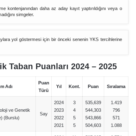
bölüme kontenjanından daha az aday kayıt yaptırıldığını veya o
madığını simgeler.
lara yol göstermesi için bir önceki senenin YKS tercihlerine
ik Taban Puanları 2024 – 202
5
Puan
üm Adı
Yıl
Kont.
Puan
Sıralama
Türü
2024
3
535,639
1.419
oloji ve Genetik
2023
4
544,303
796
Say
e) (Burslu)
2022
5
543,866
571
2021
5
504,603
1.088