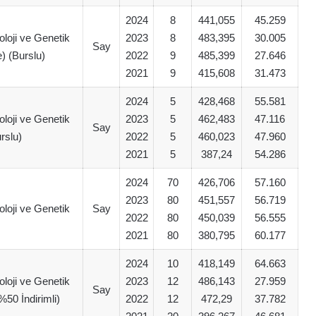
2024
8
441,055
45.259
oloji ve Genetik
2023
8
483,395
30.005
Say
e) (Burslu)
2022
9
485,399
27.646
2021
9
415,608
31.473
2024
5
428,468
55.581
oloji ve Genetik
2023
5
462,483
47.116
Say
rslu)
2022
5
460,023
47.960
2021
5
387,24
54.286
2024
70
426,706
57.160
2023
80
451,557
56.719
oloji ve Genetik
Say
2022
80
450,039
56.555
2021
80
380,795
60.177
2024
10
418,149
64.663
oloji ve Genetik
2023
12
486,143
27.959
Say
(%50 İndirimli)
2022
12
472,29
37.782