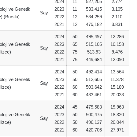
2024
11
527,205
2.774
oloji ve Genetik
2023
11
533,415
3.105
Say
e) (Burslu)
2022
12
534,259
2.110
2021
12
479,182
3.831
2024
50
495,497
12.286
oloji ve Genetik
2023
65
515,105
10.158
Say
ilizce)
2022
75
513,93
9.476
2021
75
449,684
12.090
2024
50
492,414
13.564
oloji ve Genetik
2023
50
512,605
11.378
Say
ilizce)
2022
60
503,642
15.189
2021
60
433,461
20.033
2024
45
479,583
19.963
oloji ve Genetik
2023
50
500,475
18.320
Say
ilizce)
2022
50
496,137
20.044
2021
60
420,706
27.971