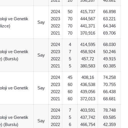
2021
20
396,267
46.681
2024
50
415,737
66.898
oloji ve Genetik
2023
70
444,567
63.221
Say
ilizce)
2022
70
441,371
64.346
2021
70
370,916
69.706
2024
4
414,595
68.030
oloji ve Genetik
2023
7
458,924
50.246
Say
e) (Burslu)
2022
5
457,72
49.915
2021
5
380,583
60.385
2024
45
408,16
74.258
2023
60
436,538
70.755
oloji ve Genetik
Say
2022
60
439,056
66.438
2021
60
372,013
68.681
2024
7
403,591
78.748
oloji ve Genetik
2023
5
437,742
69.585
Say
e) (Burslu)
2022
6
466,754
42.359