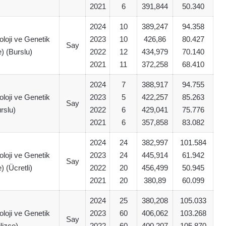
2021
6
391,844
50.340
2024
10
389,247
94.358
oloji ve Genetik
2023
10
426,86
80.427
Say
e) (Burslu)
2022
12
434,979
70.140
2021
11
372,258
68.410
2024
7
388,917
94.755
oloji ve Genetik
2023
5
422,257
85.263
Say
rslu)
2022
6
429,041
75.776
2021
6
357,858
83.082
2024
24
382,997
101.584
oloji ve Genetik
2023
24
445,914
61.942
Say
e) (Ücretli)
2022
20
456,499
50.945
2021
20
380,89
60.099
2024
25
380,208
105.033
oloji ve Genetik
2023
60
406,062
103.268
Say
ilizce)
2022
60
400,207
105.870