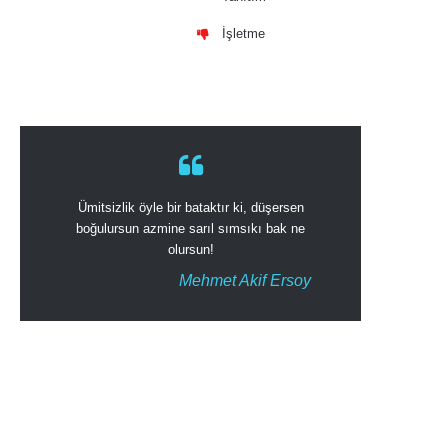
İşletme
Ümitsizlik öyle bir bataktır ki, düşersen
boğulursun azmine sarıl sımsıkı bak ne
olursun!
Mehmet Akif Ersoy