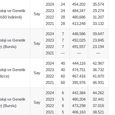
2024
24
454,202
35.574
oloji ve Genetik
2023
24
484,347
29.274
Say
(%50 İndirimli)
2022
28
480,686
31.207
2021
28
413,248
33.132
2024
7
448,586
39.647
oloji ve Genetik
2023
7
492,025
23.845
Say
e) (Burslu)
2022
7
491,557
23.194
2021
—
—
—
2024
40
444,116
42.967
oloji ve Genetik
2023
40
474,751
36.732
Say
ilizce)
2022
60
467,416
41.870
2021
60
395,976
46.931
2024
6
442,384
44.262
oloji ve Genetik
2023
5
480,204
32.441
Say
e) (Burslu)
2022
6
473,298
37.016
2021
5
406,163
38.521