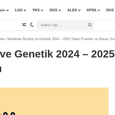
sin
LGS
YKS
DGS
ALES
KPSS
DUS
Rastgele Makale
Dış görünümü değiştir
Arama
Yap...
ları
/
Moleküler Biyoloji ve Genetik 2024 – 2025 Taban Puanları ve Başarı Sır
 ve Genetik 2024 – 202
ı