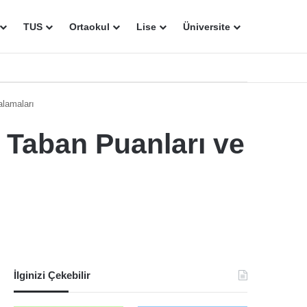
TUS
Ortaokul
Lise
Üniversite
alamaları
5 Taban Puanları ve
İlginizi Çekebilir