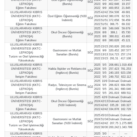
SÖZ
LEFKOŞA)
(Burslu)
2023
9/9
402,646
19.157
Eğitim Fakültesi
2022
9/9
400,953
21.845
ULUSLARARASI KIBRIS
2025
42/42
354,508
49.681
ÜNİVERSİTESİ (KKTC-
Özel Eğitim Öğretmenliği (%50
2024
42/42
380,078
62.521
SÖZ
LEFKOŞA)
İndirimli)
2023
51/51
372,658
56.459
Eğitim Fakültesi
2022
51/51
366,75
69.332
ULUSLARARASI KIBRIS
2025
8/8
349,049
59.679
ÜNİVERSİTESİ (KKTC-
Okul Öncesi Öğretmenliği
2024
8/8
369,1
85.730
SÖZ
LEFKOŞA)
(Burslu)
2023
8/8
380,611
43.493
Eğitim Fakültesi
2022
8/8
380,628
45.121
ULUSLARARASI KIBRIS
2025
15/15
293,826
283.924
ÜNİVERSİTESİ (KKTC-
Gastronomi ve Mutfak
2024
9/9
320,452
267.577
LEFKOŞA)
SÖZ
Sanatları (Burslu)
2023
13/13
314,715
257.174
Turizm ve Otel İşletmeciliği
2022
15/15
291,51
417.108
Yüksekokulu
ULUSLARARASI KIBRIS
2025
5/5
208,661
1.019.404
ÜNİVERSİTESİ (KKTC-
Halkla İlişkiler ve Reklamcılık
2024
5/5
257,423
781.253
SÖZ
LEFKOŞA)
(İngilizce) (Burslu)
2023
5/5
240,193
923.158
İletişim Fakültesi
2022
5/5
249,702
822.112
ULUSLARARASI KIBRIS
2025
10/9
Dolmadı
Dolmadı
ÜNİVERSİTESİ (KKTC-
Radyo, Televizyon ve Sinema
2024
5/5
266,823
684.050
SÖZ
LEFKOŞA)
(İngilizce) (Burslu)
2023
5/5
261,341
690.046
İletişim Fakültesi
2022
5/5
261,819
689.511
ULUSLARARASI KIBRIS
2025
42/9
Dolmadı
Dolmadı
ÜNİVERSİTESİ (KKTC-
Okul Öncesi Öğretmenliği
2024
42/13
Dolmadı
Dolmadı
SÖZ
LEFKOŞA)
(%50 İndirimli)
2023
42/42
335,28
160.327
Eğitim Fakültesi
2022
42/42
334,878
162.729
ULUSLARARASI KIBRIS
2025
45/10
Dolmadı
Dolmadı
ÜNİVERSİTESİ (KKTC-
Gastronomi ve Mutfak
2024
51/34
Dolmadı
Dolmadı
LEFKOŞA)
SÖZ
Sanatları (%50 İndirimli)
2023
42/42
207,75
1.275.895
Turizm ve Otel İşletmeciliği
2022
30/30
200,242
1.343.799
Yüksekokulu
ULUSLARARASI KIBRIS
2025
5/0
—
—