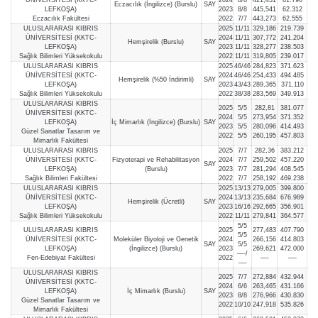
Eczacılık (İngilizce) (Burslu)
SAY
LEFKOŞA)
2023
8/8
445,541
62.312
Eczacılık Fakültesi
2022
7/7
443,273
62.555
ULUSLARARASI KIBRIS
2025
11/11
329,186
219.739
ÜNİVERSİTESİ (KKTC-
2024
11/11
307,772
241.204
Hemşirelik (Burslu)
SAY
LEFKOŞA)
2023
11/11
328,277
238.503
Sağlık Bilimleri Yüksekokulu
2022
11/11
319,805
239.017
ULUSLARARASI KIBRIS
2025
46/46
284,823
371.623
ÜNİVERSİTESİ (KKTC-
2024
46/46
254,433
494.485
Hemşirelik (%50 İndirimli)
SAY
LEFKOŞA)
2023
43/43
289,365
371.110
Sağlık Bilimleri Yüksekokulu
2022
38/38
283,569
349.913
ULUSLARARASI KIBRIS
2025
5/5
282,81
381.077
ÜNİVERSİTESİ (KKTC-
2024
5/5
273,954
371.352
LEFKOŞA)
İç Mimarlık (İngilizce) (Burslu)
SAY
2023
5/5
280,096
414.493
Güzel Sanatlar Tasarım ve
2022
5/5
260,195
457.803
Mimarlık Fakültesi
ULUSLARARASI KIBRIS
2025
7/7
282,36
383.212
ÜNİVERSİTESİ (KKTC-
Fizyoterapi ve Rehabilitasyon
2024
7/7
259,502
457.220
SAY
LEFKOŞA)
(Burslu)
2023
7/7
281,294
408.545
Sağlık Bilimleri Fakültesi
2022
7/7
258,192
469.238
ULUSLARARASI KIBRIS
2025
13/13
279,005
399.800
ÜNİVERSİTESİ (KKTC-
2024
13/13
235,684
676.989
Hemşirelik (Ücretli)
SAY
LEFKOŞA)
2023
16/16
292,665
356.901
Sağlık Bilimleri Yüksekokulu
2022
11/11
279,841
364.577
5/5
ULUSLARARASI KIBRIS
2025
277,483
407.790
5/5
ÜNİVERSİTESİ (KKTC-
Moleküler Biyoloji ve Genetik
2024
266,156
414.803
SAY
5/5
LEFKOŞA)
(İngilizce) (Burslu)
2023
269,621
472.000
—-/
Fen-Edebiyat Fakültesi
2022
—-
—-
—-
ULUSLARARASI KIBRIS
2025
7/7
272,884
432.944
ÜNİVERSİTESİ (KKTC-
2024
6/6
263,465
431.166
LEFKOŞA)
İç Mimarlık (Burslu)
SAY
2023
8/8
276,966
430.830
Güzel Sanatlar Tasarım ve
2022
10/10
247,918
535.826
Mimarlık Fakültesi