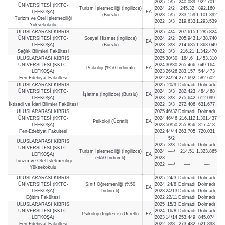
2025
5/5
240,089
922.701
ÜNİVERSİTESİ (KKTC-
Turizm İşletmeciliği (İngilizce)
2024
2/2
245,32
892.160
LEFKOŞA)
EA
(Burslu)
2023
5/5
233,159
1.101.392
Turizm ve Otel İşletmeciliği
2022
3/3
219,633
1.293.539
Yüksekokulu
ULUSLARARASI KIBRIS
2025
4/4
207,615
1.285.824
ÜNİVERSİTESİ (KKTC-
Sosyal Hizmet (İngilizce)
2024
2/2
205,943
1.438.740
EA
LEFKOŞA)
(Burslu)
2023
3/3
214,635
1.363.049
Sağlık Bilimleri Fakültesi
2022
3/3
216,21
1.342.470
ULUSLARARASI KIBRIS
2025
30/30
184,6
1.453.310
ÜNİVERSİTESİ (KKTC-
2024
30/30
265,466
649.164
Psikoloji (%50 İndirimli)
EA
LEFKOŞA)
2023
26/26
283,157
544.473
Fen-Edebiyat Fakültesi
2022
24/24
277,692
582.602
ULUSLARARASI KIBRIS
2025
20/9
Dolmadı
Dolmadı
ÜNİVERSİTESİ (KKTC-
2024
3/3
282,423
484.468
İşletme (İngilizce) (Burslu)
EA
LEFKOŞA)
2023
3/3
275,642
612.099
İktisadi ve İdari Bilimler Fakültesi
2022
3/3
272,406
631.677
ULUSLARARASI KIBRIS
2025
46/32
Dolmadı
Dolmadı
ÜNİVERSİTESİ (KKTC-
2024
46/46
216,112
1.301.437
Psikoloji (Ücretli)
EA
LEFKOŞA)
2023
50/50
255,856
817.418
Fen-Edebiyat Fakültesi
2022
44/44
263,705
720.031
5/2
ULUSLARARASI KIBRIS
2025
3/3
Dolmadı
Dolmadı
ÜNİVERSİTESİ (KKTC-
Turizm İşletmeciliği (İngilizce)
2024
—-/
214,51
1.323.865
LEFKOŞA)
EA
(%50 İndirimli)
2023
—-
—-
—-
Turizm ve Otel İşletmeciliği
2022
—-/
—-
—-
Yüksekokulu
—-
ULUSLARARASI KIBRIS
2025
24/3
Dolmadı
Dolmadı
ÜNİVERSİTESİ (KKTC-
Sınıf Öğretmenliği (%50
2024
24/8
Dolmadı
Dolmadı
EA
LEFKOŞA)
İndirimli)
2023
24/13
Dolmadı
Dolmadı
Eğitim Fakültesi
2022
22/11
Dolmadı
Dolmadı
ULUSLARARASI KIBRIS
2025
15/3
Dolmadı
Dolmadı
ÜNİVERSİTESİ (KKTC-
2024
16/8
Dolmadı
Dolmadı
Psikoloji (İngilizce) (Ücretli)
EA
LEFKOŞA)
2023
14/14
253,449
845.074
Fen-Edebiyat Fakültesi
2022
8/8
273,432
621.893