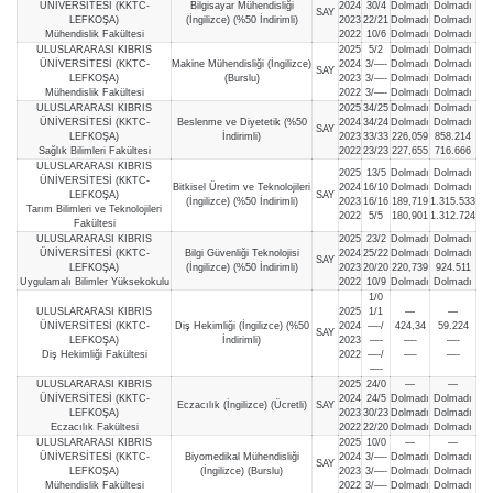
ÜNİVERSİTESİ (KKTC-
Bilgisayar Mühendisliği
2024
30/4
Dolmadı
Dolmadı
SAY
LEFKOŞA)
(İngilizce) (%50 İndirimli)
2023
22/21
Dolmadı
Dolmadı
Mühendislik Fakültesi
2022
10/6
Dolmadı
Dolmadı
ULUSLARARASI KIBRIS
2025
5/2
Dolmadı
Dolmadı
ÜNİVERSİTESİ (KKTC-
Makine Mühendisliği (İngilizce)
2024
3/—-
Dolmadı
Dolmadı
SAY
LEFKOŞA)
(Burslu)
2023
3/—-
Dolmadı
Dolmadı
Mühendislik Fakültesi
2022
3/—-
Dolmadı
Dolmadı
ULUSLARARASI KIBRIS
2025
34/25
Dolmadı
Dolmadı
ÜNİVERSİTESİ (KKTC-
Beslenme ve Diyetetik (%50
2024
34/24
Dolmadı
Dolmadı
SAY
LEFKOŞA)
İndirimli)
2023
33/33
226,059
858.214
Sağlık Bilimleri Fakültesi
2022
23/23
227,655
716.666
ULUSLARARASI KIBRIS
2025
13/5
Dolmadı
Dolmadı
ÜNİVERSİTESİ (KKTC-
Bitkisel Üretim ve Teknolojileri
2024
16/10
Dolmadı
Dolmadı
LEFKOŞA)
SAY
(İngilizce) (%50 İndirimli)
2023
16/16
189,719
1.315.533
Tarım Bilimleri ve Teknolojileri
2022
5/5
180,901
1.312.724
Fakültesi
ULUSLARARASI KIBRIS
2025
23/2
Dolmadı
Dolmadı
ÜNİVERSİTESİ (KKTC-
Bilgi Güvenliği Teknolojisi
2024
25/22
Dolmadı
Dolmadı
SAY
LEFKOŞA)
(İngilizce) (%50 İndirimli)
2023
20/20
220,739
924.511
Uygulamalı Bilimler Yüksekokulu
2022
10/9
Dolmadı
Dolmadı
1/0
ULUSLARARASI KIBRIS
2025
1/1
—
—
ÜNİVERSİTESİ (KKTC-
Diş Hekimliği (İngilizce) (%50
2024
—-/
424,34
59.224
SAY
LEFKOŞA)
İndirimli)
2023
—-
—-
—-
Diş Hekimliği Fakültesi
2022
—-/
—-
—-
—-
ULUSLARARASI KIBRIS
2025
24/0
—
—
ÜNİVERSİTESİ (KKTC-
2024
24/5
Dolmadı
Dolmadı
Eczacılık (İngilizce) (Ücretli)
SAY
LEFKOŞA)
2023
30/23
Dolmadı
Dolmadı
Eczacılık Fakültesi
2022
22/20
Dolmadı
Dolmadı
ULUSLARARASI KIBRIS
2025
10/0
—
—
ÜNİVERSİTESİ (KKTC-
Biyomedikal Mühendisliği
2024
3/—-
Dolmadı
Dolmadı
SAY
LEFKOŞA)
(İngilizce) (Burslu)
2023
3/—-
Dolmadı
Dolmadı
Mühendislik Fakültesi
2022
3/—-
Dolmadı
Dolmadı