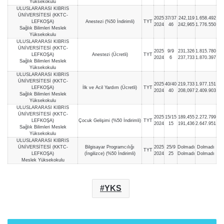
Yüksekokulu
ULUSLARARASI KIBRIS
ÜNİVERSİTESİ (KKTC-
2025
37/37
242,119
1.658.492
LEFKOŞA)
Anestezi (%50 İndirimli)
TYT
2024
46
242,965
1.776.550
Sağlık Bilimleri Meslek
Yüksekokulu
ULUSLARARASI KIBRIS
ÜNİVERSİTESİ (KKTC-
2025
9/9
231,326
1.815.780
LEFKOŞA)
Anestezi (Ücretli)
TYT
2024
6
237,733
1.870.397
Sağlık Bilimleri Meslek
Yüksekokulu
ULUSLARARASI KIBRIS
ÜNİVERSİTESİ (KKTC-
2025
40/40
219,733
1.977.151
LEFKOŞA)
İlk ve Acil Yardım (Ücretli)
TYT
2024
40
208,097
2.409.903
Sağlık Bilimleri Meslek
Yüksekokulu
ULUSLARARASI KIBRIS
ÜNİVERSİTESİ (KKTC-
2025
15/15
189,455
2.272.799
LEFKOŞA)
Çocuk Gelişimi (%50 İndirimli)
TYT
2024
15
191,436
2.647.951
Sağlık Bilimleri Meslek
Yüksekokulu
ULUSLARARASI KIBRIS
ÜNİVERSİTESİ (KKTC-
Bilgisayar Programcılığı
2025
25/9
Dolmadı
Dolmadı
TYT
LEFKOŞA)
(İngilizce) (%50 İndirimli)
2024
25
Dolmadı
Dolmadı
Meslek Yüksekokulu
YKS