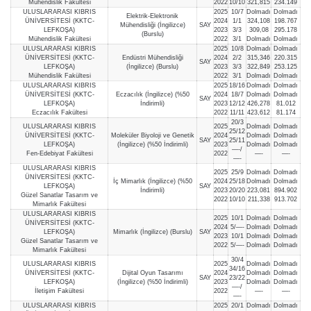
Mühendislik Fakültesi
2022
10/10
321,815
234.149
ULUSLARARASI KIBRIS
2025
10/7
Dolmadı
Dolmadı
Elektrik-Elektronik
ÜNİVERSİTESİ (KKTC-
2024
1/1
324,108
198.767
Mühendisliği (İngilizce)
SAY
LEFKOŞA)
2023
3/3
309,08
295.178
(Burslu)
Mühendislik Fakültesi
2022
3/1
Dolmadı
Dolmadı
ULUSLARARASI KIBRIS
2025
10/8
Dolmadı
Dolmadı
ÜNİVERSİTESİ (KKTC-
Endüstri Mühendisliği
2024
2/2
315,346
220.315
SAY
LEFKOŞA)
(İngilizce) (Burslu)
2023
3/3
322,849
253.125
Mühendislik Fakültesi
2022
3/1
Dolmadı
Dolmadı
ULUSLARARASI KIBRIS
2025
18/16
Dolmadı
Dolmadı
ÜNİVERSİTESİ (KKTC-
Eczacılık (İngilizce) (%50
2024
18/7
Dolmadı
Dolmadı
SAY
LEFKOŞA)
İndirimli)
2023
12/12
426,278
81.012
Eczacılık Fakültesi
2022
11/11
423,612
81.174
20/3
ULUSLARARASI KIBRIS
2025
Dolmadı
Dolmadı
25/12
ÜNİVERSİTESİ (KKTC-
Moleküler Biyoloji ve Genetik
2024
Dolmadı
Dolmadı
SAY
25/11
LEFKOŞA)
(İngilizce) (%50 İndirimli)
2023
Dolmadı
Dolmadı
—-/
Fen-Edebiyat Fakültesi
2022
—-
—-
—-
ULUSLARARASI KIBRIS
2025
25/9
Dolmadı
Dolmadı
ÜNİVERSİTESİ (KKTC-
İç Mimarlık (İngilizce) (%50
2024
25/18
Dolmadı
Dolmadı
LEFKOŞA)
SAY
İndirimli)
2023
20/20
223,081
894.902
Güzel Sanatlar Tasarım ve
2022
10/10
211,338
913.702
Mimarlık Fakültesi
ULUSLARARASI KIBRIS
2025
10/1
Dolmadı
Dolmadı
ÜNİVERSİTESİ (KKTC-
2024
5/—-
Dolmadı
Dolmadı
LEFKOŞA)
Mimarlık (İngilizce) (Burslu)
SAY
2023
10/1
Dolmadı
Dolmadı
Güzel Sanatlar Tasarım ve
2022
5/—-
Dolmadı
Dolmadı
Mimarlık Fakültesi
30/4
ULUSLARARASI KIBRIS
2025
Dolmadı
Dolmadı
34/16
ÜNİVERSİTESİ (KKTC-
Dijital Oyun Tasarımı
2024
Dolmadı
Dolmadı
SAY
23/22
LEFKOŞA)
(İngilizce) (%50 İndirimli)
2023
Dolmadı
Dolmadı
—-/
İletişim Fakültesi
2022
—-
—-
—-
ULUSLARARASI KIBRIS
2025
20/1
Dolmadı
Dolmadı