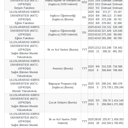
ÜNİVERSİTESİ (KKTC-
Halkla İlişkiler ve Reklamcılık
2024
10/4
Dolmadı
Dolmadı
SÖZ
LEFKOŞA)
(İngilizce) (%50 İndirimli)
2023
10/1
Dolmadı
Dolmadı
İletişim Fakültesi
2022
5/2
Dolmadı
Dolmadı
ULUSLARARASI KIBRIS
2025
8/8
372,27
33.167
ÜNİVERSİTESİ (KKTC-
İngilizce Öğretmenliği
2024
8/8
369,113
37.849
DİL
LEFKOŞA)
(İngilizce) (Burslu)
2023
8/8
373,238
39.741
Eğitim Fakültesi
2022
8/8
376,061
32.388
ULUSLARARASI KIBRIS
2025
42/42
231,511
106.348
ÜNİVERSİTESİ (KKTC-
İngilizce Öğretmenliği
2024
42/42
227,426
120.046
DİL
LEFKOŞA)
(İngilizce) (%50 İndirimli)
2023
42/42
275,194
88.049
Eğitim Fakültesi
2022
42/42
283,289
69.769
ULUSLARARASI KIBRIS
ÜNİVERSİTESİ (KKTC-
2025
12/12
310,248
734.442
LEFKOŞA)
İlk ve Acil Yardım (Burslu)
TYT
2024
12
299,32
891.352
Sağlık Bilimleri Meslek
Yüksekokulu
ULUSLARARASI KIBRIS
ÜNİVERSİTESİ (KKTC-
2025
9/9
310,236
734.566
LEFKOŞA)
Anestezi (Burslu)
TYT
2024
9
306,844
798.464
Sağlık Bilimleri Meslek
Yüksekokulu
ULUSLARARASI KIBRIS
ÜNİVERSİTESİ (KKTC-
Bilgisayar Programcılığı
2025
5/5
299,241
860.378
TYT
LEFKOŞA)
(İngilizce) (Burslu)
2024
5
273,735
1.259.244
Meslek Yüksekokulu
ULUSLARARASI KIBRIS
ÜNİVERSİTESİ (KKTC-
2025
5/5
258,78
1.414.140
LEFKOŞA)
Çocuk Gelişimi (Burslu)
TYT
2024
5
266,694
1.371.692
Sağlık Bilimleri Meslek
Yüksekokulu
ULUSLARARASI KIBRIS
ÜNİVERSİTESİ (KKTC-
İlk ve Acil Yardım (%50
2025
28/28
255,67
1.459.353
LEFKOŞA)
TYT
İndirimli)
2024
28
242,543
1.783.851
Sağlık Bilimleri Meslek