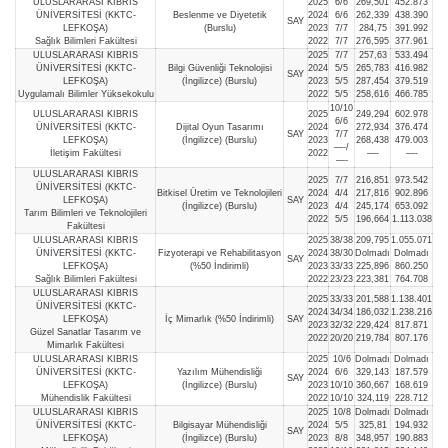
ULUSLARARASI KIBRIS
2025
6/6
269,501
452.873
ÜNİVERSİTESİ (KKTC-
Beslenme ve Diyetetik
2024
6/6
262,339
438.390
SAY
LEFKOŞA)
(Burslu)
2023
7/7
284,75
391.992
Sağlık Bilimleri Fakültesi
2022
7/7
276,595
377.961
ULUSLARARASI KIBRIS
2025
7/7
257,63
533.494
ÜNİVERSİTESİ (KKTC-
Bilgi Güvenliği Teknolojisi
2024
5/5
265,783
416.982
SAY
LEFKOŞA)
(İngilizce) (Burslu)
2023
5/5
287,454
379.519
Uygulamalı Bilimler Yüksekokulu
2022
5/5
258,616
466.785
10/10
ULUSLARARASI KIBRIS
2025
249,294
602.978
6/6
ÜNİVERSİTESİ (KKTC-
Dijital Oyun Tasarımı
2024
272,934
376.474
SAY
7/7
LEFKOŞA)
(İngilizce) (Burslu)
2023
268,438
479.003
—-/
İletişim Fakültesi
2022
—-
—-
—-
ULUSLARARASI KIBRIS
2025
7/7
216,851
973.542
ÜNİVERSİTESİ (KKTC-
Bitkisel Üretim ve Teknolojileri
2024
4/4
217,816
902.896
LEFKOŞA)
SAY
(İngilizce) (Burslu)
2023
4/4
245,174
653.092
Tarım Bilimleri ve Teknolojileri
2022
5/5
196,664
1.113.038
Fakültesi
ULUSLARARASI KIBRIS
2025
38/38
209,795
1.055.071
ÜNİVERSİTESİ (KKTC-
Fizyoterapi ve Rehabilitasyon
2024
38/30
Dolmadı
Dolmadı
SAY
LEFKOŞA)
(%50 İndirimli)
2023
33/33
225,896
860.250
Sağlık Bilimleri Fakültesi
2022
23/23
223,381
764.708
ULUSLARARASI KIBRIS
2025
33/33
201,588
1.138.401
ÜNİVERSİTESİ (KKTC-
2024
34/34
186,032
1.238.216
LEFKOŞA)
İç Mimarlık (%50 İndirimli)
SAY
2023
32/32
229,424
817.871
Güzel Sanatlar Tasarım ve
2022
20/20
219,784
807.176
Mimarlık Fakültesi
ULUSLARARASI KIBRIS
2025
10/6
Dolmadı
Dolmadı
ÜNİVERSİTESİ (KKTC-
Yazılım Mühendisliği
2024
6/6
329,143
187.579
SAY
LEFKOŞA)
(İngilizce) (Burslu)
2023
10/10
360,667
168.619
Mühendislik Fakültesi
2022
10/10
324,119
228.712
ULUSLARARASI KIBRIS
2025
10/8
Dolmadı
Dolmadı
ÜNİVERSİTESİ (KKTC-
Bilgisayar Mühendisliği
2024
5/5
325,81
194.932
SAY
LEFKOŞA)
(İngilizce) (Burslu)
2023
8/8
348,957
190.883