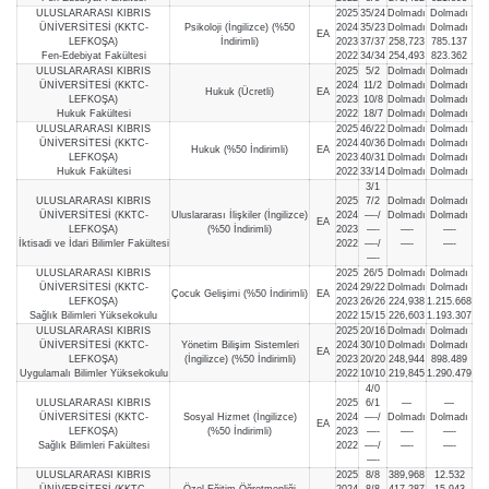
ULUSLARARASI KIBRIS
2025
35/24
Dolmadı
Dolmadı
ÜNİVERSİTESİ (KKTC-
Psikoloji (İngilizce) (%50
2024
35/23
Dolmadı
Dolmadı
EA
LEFKOŞA)
İndirimli)
2023
37/37
258,723
785.137
Fen-Edebiyat Fakültesi
2022
34/34
254,493
823.362
ULUSLARARASI KIBRIS
2025
5/2
Dolmadı
Dolmadı
ÜNİVERSİTESİ (KKTC-
2024
11/2
Dolmadı
Dolmadı
Hukuk (Ücretli)
EA
LEFKOŞA)
2023
10/8
Dolmadı
Dolmadı
Hukuk Fakültesi
2022
18/7
Dolmadı
Dolmadı
ULUSLARARASI KIBRIS
2025
46/22
Dolmadı
Dolmadı
ÜNİVERSİTESİ (KKTC-
2024
40/36
Dolmadı
Dolmadı
Hukuk (%50 İndirimli)
EA
LEFKOŞA)
2023
40/31
Dolmadı
Dolmadı
Hukuk Fakültesi
2022
33/14
Dolmadı
Dolmadı
3/1
ULUSLARARASI KIBRIS
2025
7/2
Dolmadı
Dolmadı
ÜNİVERSİTESİ (KKTC-
Uluslararası İlişkiler (İngilizce)
2024
—-/
Dolmadı
Dolmadı
EA
LEFKOŞA)
(%50 İndirimli)
2023
—-
—-
—-
İktisadi ve İdari Bilimler Fakültesi
2022
—-/
—-
—-
—-
ULUSLARARASI KIBRIS
2025
26/5
Dolmadı
Dolmadı
ÜNİVERSİTESİ (KKTC-
2024
29/22
Dolmadı
Dolmadı
Çocuk Gelişimi (%50 İndirimli)
EA
LEFKOŞA)
2023
26/26
224,938
1.215.668
Sağlık Bilimleri Yüksekokulu
2022
15/15
226,603
1.193.307
ULUSLARARASI KIBRIS
2025
20/16
Dolmadı
Dolmadı
ÜNİVERSİTESİ (KKTC-
Yönetim Bilişim Sistemleri
2024
30/10
Dolmadı
Dolmadı
EA
LEFKOŞA)
(İngilizce) (%50 İndirimli)
2023
20/20
248,944
898.489
Uygulamalı Bilimler Yüksekokulu
2022
10/10
219,845
1.290.479
4/0
ULUSLARARASI KIBRIS
2025
6/1
—
—
ÜNİVERSİTESİ (KKTC-
Sosyal Hizmet (İngilizce)
2024
—-/
Dolmadı
Dolmadı
EA
LEFKOŞA)
(%50 İndirimli)
2023
—-
—-
—-
Sağlık Bilimleri Fakültesi
2022
—-/
—-
—-
—-
ULUSLARARASI KIBRIS
2025
8/8
389,968
12.532
ÜNİVERSİTESİ (KKTC-
Özel Eğitim Öğretmenliği
2024
8/8
417,287
15.943