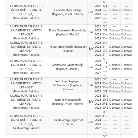
5/0
ULUSLARARASI KIBRIS
2025
6/1
—
—
ÜNİVERSİTESİ (KKTC-
Endüstri Mühendisliği
2024
—-/
Dolmadı
Dolmadı
SAY
LEFKOŞA)
(İngilizce) (%50 İndirimli)
2023
—-
—-
—-
Mühendislik Fakültesi
2022
—-/
—-
—-
—-
ULUSLARARASI KIBRIS
2025
5/0
—
—
ÜNİVERSİTESİ (KKTC-
Enerji Sistemleri Mühendisliği
2024
3/1
Dolmadı
Dolmadı
SAY
LEFKOŞA)
(İngilizce) (Burslu)
2023
3/—-
Dolmadı
Dolmadı
Mühendislik Fakültesi
2022
3/—-
Dolmadı
Dolmadı
ULUSLARARASI KIBRIS
2025
5/0
—
—
ÜNİVERSİTESİ (KKTC-
İnşaat Mühendisliği (İngilizce)
2024
3/—-
Dolmadı
Dolmadı
SAY
LEFKOŞA)
(Burslu)
2023
3/2
Dolmadı
Dolmadı
Mühendislik Fakültesi
2022
3/—-
Dolmadı
Dolmadı
5/0
ULUSLARARASI KIBRIS
2025
—
—
7/1
ÜNİVERSİTESİ (KKTC-
Mekatronik Mühendisliği
2024
Dolmadı
Dolmadı
SAY
7/1
LEFKOŞA)
(İngilizce) (Burslu)
2023
Dolmadı
Dolmadı
—-/
Mühendislik Fakültesi
2022
—-
—-
—-
ULUSLARARASI KIBRIS
2025
5/0
—
—
Petrol ve Doğalgaz
ÜNİVERSİTESİ (KKTC-
2024
3/—-
Dolmadı
Dolmadı
Mühendisliği (İngilizce)
SAY
LEFKOŞA)
2023
3/—-
Dolmadı
Dolmadı
(Burslu)
Mühendislik Fakültesi
2022
3/1
Dolmadı
Dolmadı
ULUSLARARASI KIBRIS
2025
15/0
—
—
ÜNİVERSİTESİ (KKTC-
Yazılım Mühendisliği
2024
20/6
Dolmadı
Dolmadı
SAY
LEFKOŞA)
(İngilizce) (%50 İndirimli)
2023
20/17
Dolmadı
Dolmadı
Mühendislik Fakültesi
2022
20/1
Dolmadı
Dolmadı
3/0
ULUSLARARASI KIBRIS
2025
3/—-
—
—
ÜNİVERSİTESİ (KKTC-
Diş Hekimliği (İngilizce)
2024
—-/
—-
—-
SAY
LEFKOŞA)
(Ücretli)
2023
—-
—-
—-
Diş Hekimliği Fakültesi
2022
—-/
—-
—-
—-
5/0