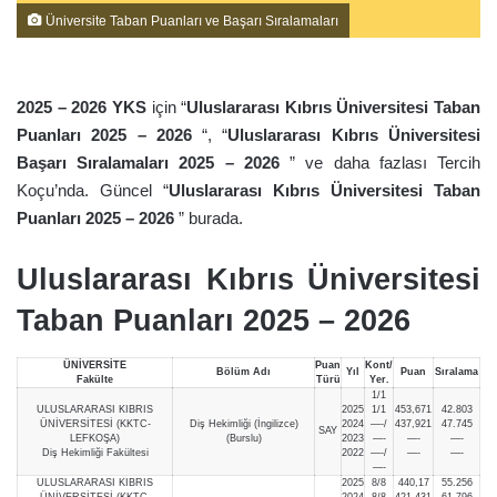
Üniversite Taban Puanları ve Başarı Sıralamaları
2025 – 2026 YKS
için “
Uluslararası Kıbrıs Üniversitesi Taban
Puanları 2025 – 2026
“, “
Uluslararası Kıbrıs Üniversitesi
Başarı Sıralamaları 2025 – 2026
” ve daha fazlası Tercih
Koçu’nda. Güncel “
Uluslararası Kıbrıs Üniversitesi Taban
Puanları 2025 – 2026
” burada.
Uluslararası Kıbrıs Üniversitesi
Taban Puanları 2025 – 2026
ÜNİVERSİTE
Puan
Kont/
Bölüm Adı
Yıl
Puan
Sıralama
Fakülte
Türü
Yer.
1/1
ULUSLARARASI KIBRIS
2025
1/1
453,671
42.803
ÜNİVERSİTESİ (KKTC-
Diş Hekimliği (İngilizce)
2024
—-/
437,921
47.745
SAY
LEFKOŞA)
(Burslu)
2023
—-
—-
—-
Diş Hekimliği Fakültesi
2022
—-/
—-
—-
—-
ULUSLARARASI KIBRIS
2025
8/8
440,17
55.256
ÜNİVERSİTESİ (KKTC-
2024
8/8
421,431
61.796