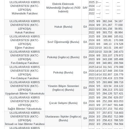
ULUSLARARASI KIBRIS
2025
2/—-
—
—
Elektrik-Elektronik
ÜNİVERSİTESİ (KKTC-
2024
—-/
—-
—-
Mühendisliği (İngilizce) (%50
SAY
LEFKOŞA)
2023
—-
—-
—-
İndirimli)
Mühendislik Fakültesi
2022
—-/
—-
—-
—-
ULUSLARARASI KIBRIS
2025
9/9
382,244
54.167
ÜNİVERSİTESİ (KKTC-
2024
9/9
371,267
77.030
Hukuk (Burslu)
EA
LEFKOŞA)
2023
10/10
391,158
59.951
Hukuk Fakültesi
2022
9/9
393,753
68.964
ULUSLARARASI KIBRIS
2025
8/8
336,986
165.811
ÜNİVERSİTESİ (KKTC-
2024
8/8
335,81
170.008
Sınıf Öğretmenliği (Burslu)
EA
LEFKOŞA)
2023
8/8
346,13
174.528
Eğitim Fakültesi
2022
10/10
343,01
199.467
ULUSLARARASI KIBRIS
2025
10/10
319,08
240.473
ÜNİVERSİTESİ (KKTC-
2024
9/9
333,107
179.972
Psikoloji (İngilizce) (Burslu)
EA
LEFKOŞA)
2023
9/9
343,108
185.468
Fen-Edebiyat Fakültesi
2022
8/8
340,981
206.594
ULUSLARARASI KIBRIS
2025
14/14
311,541
279.099
ÜNİVERSİTESİ (KKTC-
2024
14/14
327,848
200.534
Psikoloji (Burslu)
EA
LEFKOŞA)
2023
14/14
332,907
226.779
Fen-Edebiyat Fakültesi
2022
12/12
336,419
223.559
ULUSLARARASI KIBRIS
2025
5/5
293,969
389.716
ÜNİVERSİTESİ (KKTC-
Yönetim Bilişim Sistemleri
2024
5/5
323,54
219.122
EA
LEFKOŞA)
(İngilizce) (Burslu)
2023
5/5
306,213
370.322
Uygulamalı Bilimler Yüksekokulu
2022
5/5
284,126
527.421
ULUSLARARASI KIBRIS
2025
9/9
266,356
629.057
ÜNİVERSİTESİ (KKTC-
2024
6/6
252,269
803.053
Çocuk Gelişimi (Burslu)
EA
LEFKOŞA)
2023
9/9
277,847
591.648
Sağlık Bilimleri Yüksekokulu
2022
10/10
257,153
792.452
ULUSLARARASI KIBRIS
2025
7/7
257,872
718.603
ÜNİVERSİTESİ (KKTC-
Uluslararası İlişkiler (İngilizce)
2024
3/3
259,852
712.069
EA
LEFKOŞA)
(Burslu)
2023
3/3
258,413
788.520
İktisadi ve İdari Bilimler Fakültesi
2022
3/3
259,621
764.564
ULUSLARARASI KIBRIS